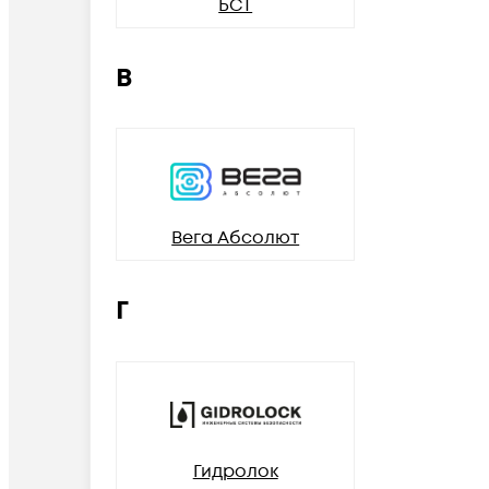
БСТ
В
Вега Абсолют
Г
Гидролок