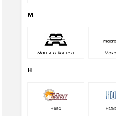
М
Магнито-Контакт
Макр
Н
Нева
НОВ