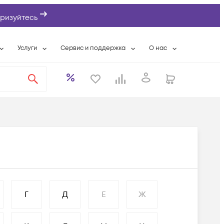
ризуйтесь
Услуги
Сервис и поддержка
О нас
ты
Wi-Fi «под ключ»
Гарантийное обслуживание
О компании
вки
Расширенная гарантия
Разовые выездные работы
Контактная информаци
а
Системная интеграция
Сервисные контракты
Банковские реквизиты
еты
Сервисный центр
Партнеры
оддержка
Техническая поддержка
Новости
Условия оказания услуг
ы
Г
Д
Е
Ж