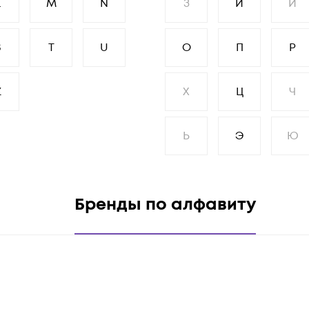
L
M
N
З
И
Й
S
T
U
О
П
Р
Z
Х
Ц
Ч
Ь
Э
Ю
Бренды по алфавиту