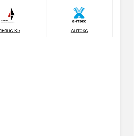
льянс КБ
Антэкс