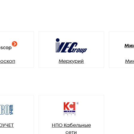
Мин
оскоп
Меркурий
Ми
ОУЧЕТ
НПО Кабельные
сети