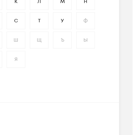
К
Л
М
Н
С
Т
У
Ф
Ш
Щ
Ъ
Ы
Я