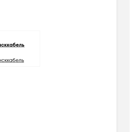
сккабель
нсккабель