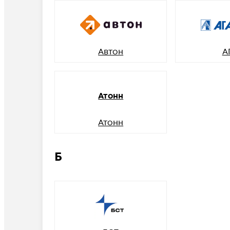
Автон
А
Атонн
Атонн
Б