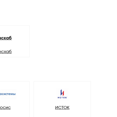
нсхаб
нсхаб
осис
ИСТОК