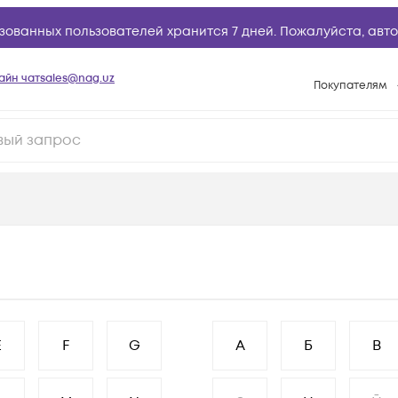
зованных пользователей хранится 7 дней. Пожалуйста,
авто
айн чат
sales@nag.uz
Покупателям
Способы опла
Условия доста
Возврат товар
Вопросы и отв
Техническая п
База знаний
Конфигуратор
E
F
G
А
Б
В