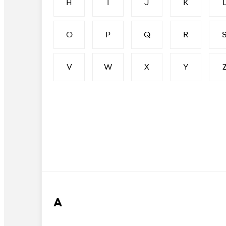
H
I
J
K
O
P
Q
R
V
W
X
Y
А