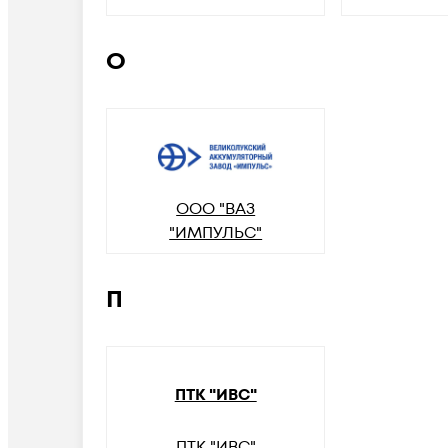
О
ООО "ВАЗ
"ИМПУЛЬС"
П
ПТК "ИВС"
ПТК "ИВС"