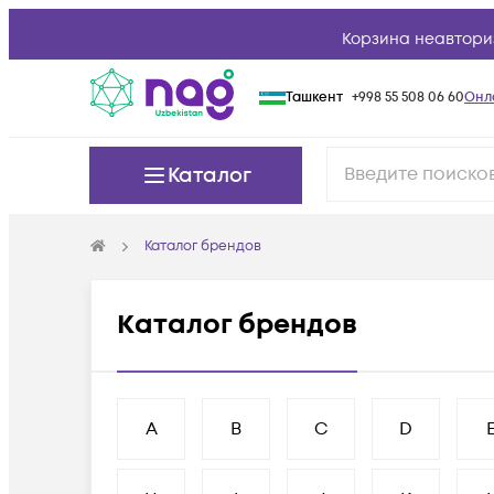
Корзина неавтори
Ташкент
+998 55 508 06 60
Онл
Каталог
Каталог брендов
Каталог брендов
A
B
C
D