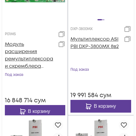
DXP-3800MX
P01MS
Мультиплексор ASI
Модуль
PBI DXP-3800MX 8в2
расширения
ремультиплексора
и скремблера
Под заказ
P01MS для DCP-
Под заказ
3000MF
19 991 584
сум
16 848 714
сум
В корзину
В корзину