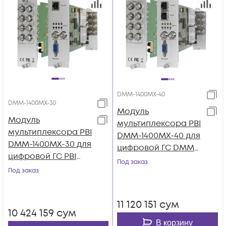
DMM-1400MX-40
DMM-1400MX-30
Модуль
Модуль
мультиплексора PBI
мультиплексора PBI
DMM-1400MX-40 для
DMM-1400MX-30 для
цифровой ГС DMM-
цифровой ГС PBI
1000
Под заказ
DMM-1000
Под заказ
11 120 151
сум
10 424 159
сум
В корзину