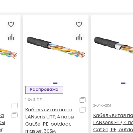
Распродажа
1-04-5-2151
2-04-5-2151
Кабель витая пара
ра
Кабель витая п
LANsens UTP, 4 пары
ры
LANsens FTP, 4 
Cat.5e, PE, outdoor,
r,
Cat.5e, PE, outdo
master, 305м