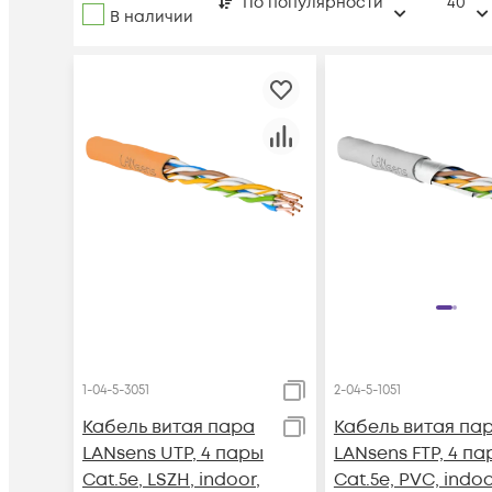
По популярности
40
В наличии
1-04-5-3051
2-04-5-1051
Кабель витая пара
Кабель витая па
LANsens UTP, 4 пары
LANsens FTP, 4 па
Cat.5e, LSZH, indoor,
Cat.5e, PVC, indoo