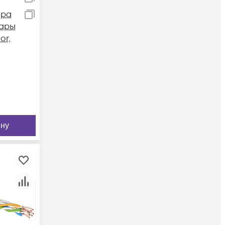
ара
пары
or,
ину