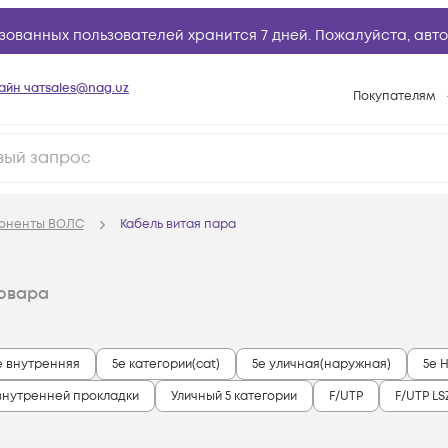
зованных пользователей хранится 7 дней. Пожалуйста,
авто
айн чат
sales@nag.uz
Покупателям
Способы опла
Условия доста
Возврат товар
поненты ВОЛС
Кабель витая пара
Вопросы и отв
Техническая п
овара
База знаний
Конфигуратор
e внутренняя
5e категории(cat)
5e уличная(наружная)
5e 
внутренней прокладки
Уличный 5 категории
F/UTP
F/UTP LS