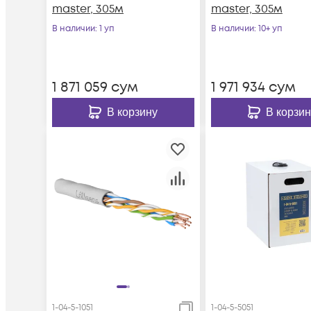
master, 305м
master, 305м
В наличии
: 1 уп
В наличии
: 10+ уп
1 871 059
сум
1 971 934
сум
В корзину
В корзин
1-04-5-1051
1-04-5-5051