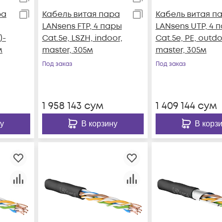
ра
Кабель витая пара
Кабель витая п
LANsens FTP, 4 пары
LANsens UTP, 4 
)-
Cat.5e, LSZH, indoor,
Cat.5e, PE, outdo
м
master, 305м
master, 305м
Под заказ
Под заказ
1 958 143
сум
1 409 144
сум
у
В корзину
В корз