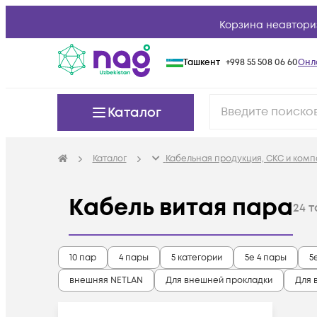
Корзина неавтори
Ташкент
+998 55 508 06 60
Онл
Каталог
Каталог
Кабельная продукция, СКС и ком
Кабель витая пара
24
т
10 пар
4 пары
5 категории
5e 4 пары
5
внешняя NETLAN
Для внешней прокладки
Для 