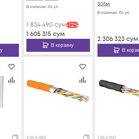
305м
В наличии
: 10+ уп
В наличии
: 10+ уп
1 834 490
сум
-
12
%
1 605 315
сум
2 306 323
сум
В корзину
у
В корз
2-04-5-3047
1-04-5-2147