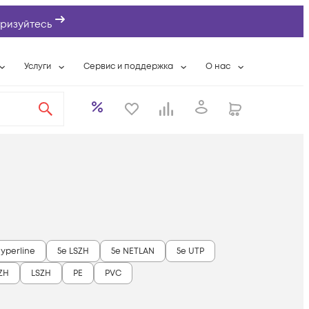
ризуйтесь
Услуги
Сервис и поддержка
О нас
ты
Wi-Fi «под ключ»
Гарантийное обслуживание
О компании
вки
Расширенная гарантия
Разовые выездные работы
Контактная информаци
а
Системная интеграция
Сервисные контракты
Банковские реквизиты
еты
Сервисный центр
Партнеры
оддержка
Техническая поддержка
Новости
Условия оказания услуг
ы
Hyperline
5e LSZH
5e NETLAN
5e UTP
ZH
LSZH
PE
PVC