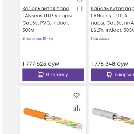
Кабель витая пара
Кабель витая па
LANsens UTP, 4 пары
LANsens, UTP, 4
Cat.5e, PVC, indoor,
пары, Cat.5e, нг(А
305м
LSLTx, indoor, 305
В наличии
: 10+ уп
Под заказ
1 777 623
сум
1 775 348
сум
В корзину
В корзин