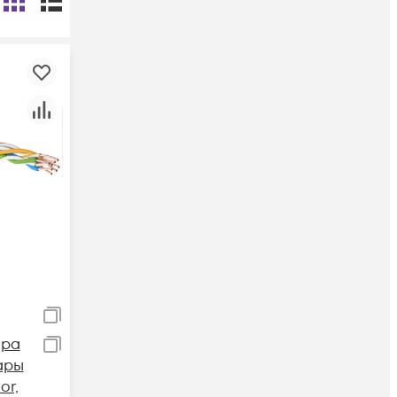
ара
пары
or,