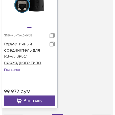
SNR-RJ-45-с6-IP68
Герметичный
соединитель для
RJ-45 8P8С
проходного типа,
cat.6, IP-68
Под заказ
99 972
сум
В корзину