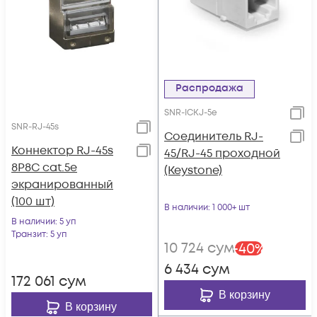
Распродажа
SNR-ICKJ-5e
SNR-RJ-45s
Соединитель RJ-
Коннектор RJ-45s
45/RJ-45 проходной
8P8C cat.5e
(Keystone)
экранированный
(100 шт)
В наличии
: 1 000+ шт
В наличии
: 5 уп
Транзит
: 5 уп
10 724
сум
-
40
%
6 434
сум
172 061
сум
В корзину
В корзину