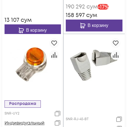
190 292
сум
-
17
%
158 597
сум
13 107
сум
В корзину
В корзину
Распродажа
SNR-UY2
SNR-RJ-45-BT
Индивидуальный