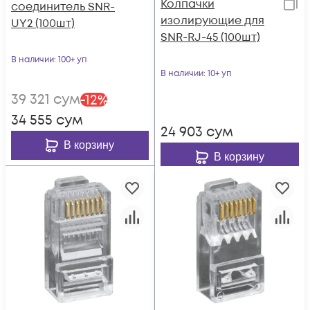
Колпачки
соединитель SNR-
изолирующие для
UY2 (100шт)
SNR-RJ-45 (100шт)
В наличии
: 100+ уп
В наличии
: 10+ уп
39 321
сум
-
12
%
34 555
сум
24 903
сум
В корзину
В корзину