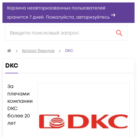
Корзина неавторизованных пользователей
хранится 7 дней. Пожалуйста,
авторизуйтесь
Каталог брендов
DKC
DKC
За
плечами
компании
DKC
более 20
лет