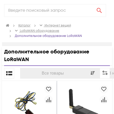
Каталог
Интернет вещей
LoRaWAN оборудование
Дополнительное оборудование LoRaWAN
Дополнительное оборудование
LoRaWAN
По популярности
Все товары
В 