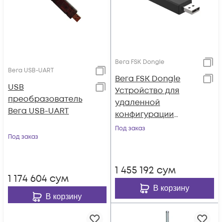
Вега FSK Dongle
Вега USB-UART
Вега FSK Dongle
USB
Устройство для
преобразователь
удаленной
Вега USB-UART
конфигурации
устройств,
Под заказ
Под заказ
подключение к
компьютеру по USB
1 455 192
сум
1 174 604
сум
В корзину
В корзину