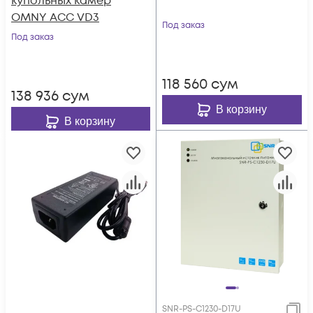
купольных камер
OMNY ACC VD3
Под заказ
Под заказ
118 560
сум
138 936
сум
В корзину
В корзину
SNR-PS-C1230-D17U