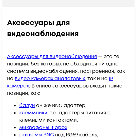
Аксессуары для
видеонаблюдения
Аксессуары для видеонаблюдения
— это те
позиции, без которых не обходится ни одна
система видеонаблюдения, построенная, как
на
видео камерах аналоговых
, так и на
IP
камерах
. В список аксессуаров входят такие
позиции, как:
балун
он же BNC адаптер,
клеммники
, т.е. адаптеры питания с
клемными контактами,
микрофоны шорох
,
разъемы BNC
под RG59 кабель,