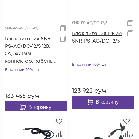
SNR-PS-AC/DC-12/3
SNR-PS-AC/DC-12/5
Блок питания 12В 3А
Блок питания SNR-
SNR-PS-AC/DC-12/3
PS-AC/DC-12/5 12В,
5А, 5x2.1мм
коннектор, кабель с
В наличии
: 100+ шт
вилкой для подкл. к
В наличии
: 100+ шт
220В
123 922
сум
133 455
сум
В корзину
В корзину