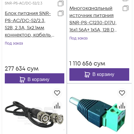
SNR-PS-AC/DC-52/2.3
Многоканальный
Блок питания SNR-
источник питания
PS-AC/DC-52/2.3,
SNR-PS-C1230-D17U,
52В, 2.3А, 5x2.1мм
16x1.56А+ 1x5А, 12В DC,
коннектор, кабель с
30A, АКБ 2х9Ач (без
Под заказ
вилкой для подкл. к
Под заказ
АКБ в комплекте)
220В
1 110 656
сум
277 634
сум
В корзину
В корзину