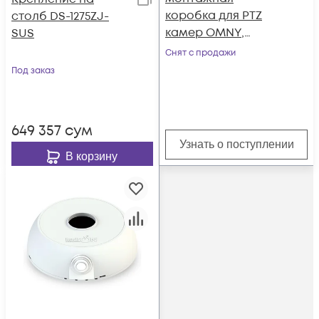
коробка для PTZ
столб DS-1275ZJ-
камер OMNY,
SUS
монтаж на стену,
Снят с продажи
толщина 1.5мм,
Под заказ
белый
649 357
сум
Узнать о поступлении
В корзину