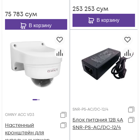
253 253
сум
75 783
сум
В корзину
В корзину
SNR-PS-AC/DC-12/4
OMNY ACC VD3
Блок питания 12В 4А
Настенный
SNR-PS-AC/DC-12/4
кронштейн для