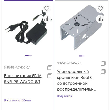
SNR-OWC-Real0
SNR-PS-AC/DC-5/1
Универсальный
Блок питания 5В 1А
кронштейн Real 0
SNR-PS-AC/DC-5/1
со встроенной
распределительно
й коробкой
Под заказ
В наличии
: 100+ шт