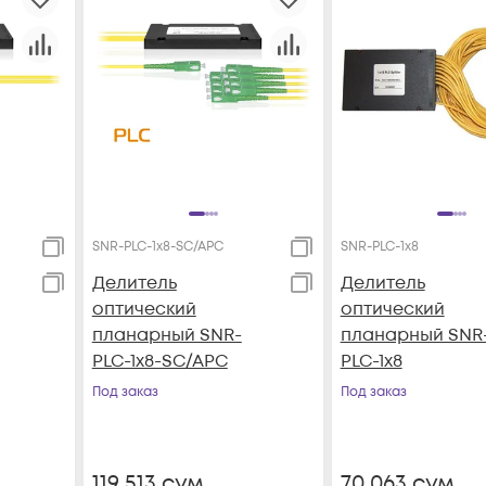
SNR-PLC-1x8-SC/APC
SNR-PLC-1x8
Делитель
Делитель
оптический
оптический
планарный SNR-
планарный SNR
PLC-1x8-SC/APC
PLC-1x8
Под заказ
Под заказ
119 513
сум
70 063
сум