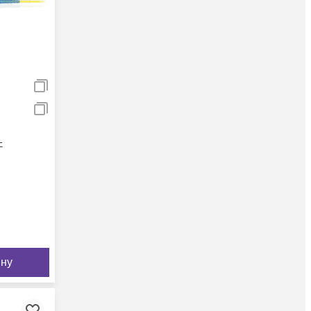
-
ину