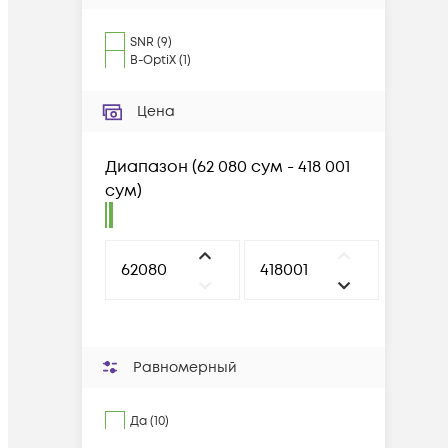
SNR
(
9
)
B-OptiX
(
1
)
Цена
Диапазон
(
62 080 сум - 418 001
сум
)
Равномерный
Да (10)