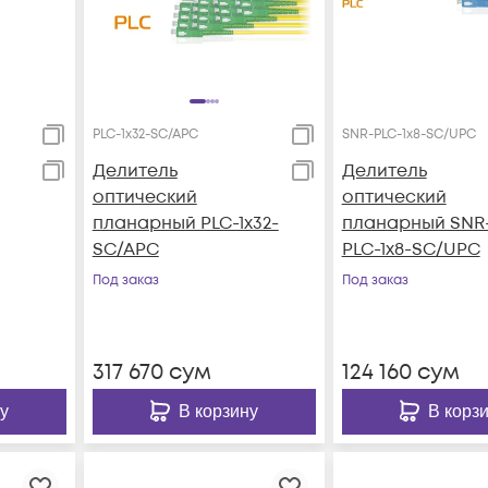
PLC-1x32-SC/APC
SNR-PLC-1x8-SC/UPC
Делитель
Делитель
оптический
оптический
планарный PLC-1x32-
планарный SNR
SC/APC
PLC-1x8-SC/UPC
Под заказ
Под заказ
317 670
сум
124 160
сум
у
В корзину
В корз