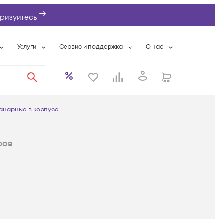
ризуйтесь
Услуги
Сервис и поддержка
О нас
ты
Wi-Fi «под ключ»
Гарантийное обслуживание
О компании
вки
Расширенная гарантия
Разовые выездные работы
Контактная информаци
а
Системная интеграция
Сервисные контракты
Банковские реквизиты
ланарные в корпусе
еты
Сервисный центр
Партнеры
оддержка
Техническая поддержка
Новости
ров
Условия оказания услуг
ы