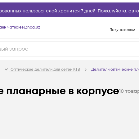
зованных пользователей хранится 7 дней. Пожалуйста,
авто
айн чат
sales@nag.uz
Покупателям
Способы опла
Условия доста
Возврат товар
Оптические делители для сетей КТВ
Делители оптические п
Вопросы и отв
Техническая п
е планарные в корпусе
10
това
База знаний
Конфигуратор