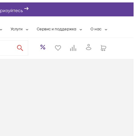
ризуйтесь
Услуги
Сервис и поддержка
О нас
ты
Wi-Fi «под ключ»
Гарантийное обслуживание
О компании
вки
Расширенная гарантия
Разовые выездные работы
Контактная информаци
а
Системная интеграция
Сервисные контракты
Банковские реквизиты
еты
Сервисный центр
Партнеры
оддержка
Техническая поддержка
Новости
Условия оказания услуг
ы