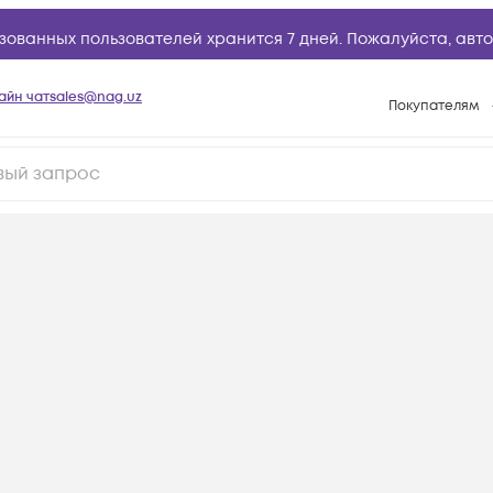
зованных пользователей хранится 7 дней. Пожалуйста,
авто
айн чат
sales@nag.uz
Покупателям
Способы опла
Условия доста
Возврат товар
Вопросы и отв
Техническая п
База знаний
Конфигуратор