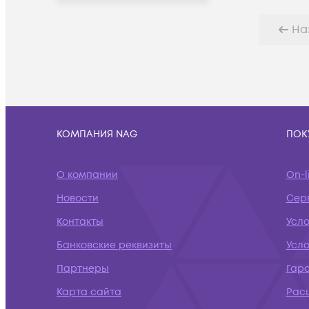
На
КОМПАНИЯ NAG
ПОК
О компании
On-l
Новости
Сер
Контакты
Усл
Банковские реквизиты
Усло
Партнеры
Гар
Карта сайта
Рас