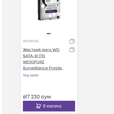
WD10PURZ
Жесткий диск WD
SATA-III 1Tb
WD10PURZ
Surveillance Purple
(5400rpm) 64Mb 3.5"
Под заказ
617 230
сум
В корзину