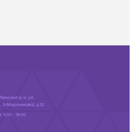
бекский р-н, ул.
 Э.Мараимова), д.52
, 9:00 - 18:00