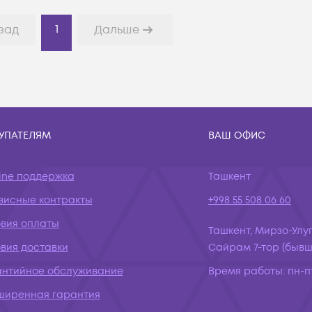
1
зад
Дальше
УПАТЕЛЯМ
ВАШ ОФИС
ine поддержка
Ташкент
висные контракты
+998 55 508 06 60
овия оплаты
Ташкент, Мирзо-Улуг
вия доставки
Сайрам 7-тор (бывш.
антийное обслуживание
Время работы:
пн-пт
ширенная гарантия