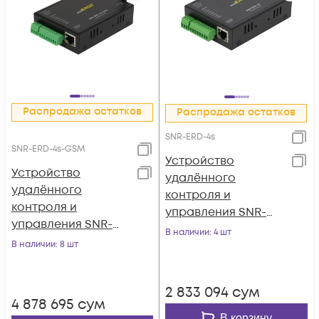
Распродажа остатков
Распродажа остатков
SNR-ERD-4s
SNR-ERD-4s-GSM
Устройство
Устройство
удалённого
удалённого
контроля и
контроля и
управления SNR-
управления SNR-
ERD-4s, металл
В наличии
: 4 шт
ERD-4s-GSM
В наличии
: 8 шт
корпус, крепление
DIN
2 833 094
сум
4 878 695
сум
В корзину