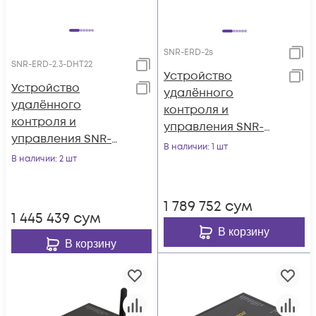
SNR-ERD-2s
SNR-ERD-2.3-DHT22
Устройство
Устройство
удалённого
удалённого
контроля и
контроля и
управления SNR-
управления SNR-
ERD-2s, металл
В наличии
: 1 шт
ERD-2.3-DHT22 с
В наличии
: 2 шт
корпус
вынесенным
датчиком
1 789 752
сум
влажности и
1 445 439
сум
температуры
В корзину
В корзину