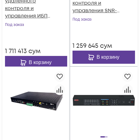
удалённого
контроля и
контроля и
управления SNR-
управления ИБП
ERD-2.3
Под заказ
SNR-ERD-5c
Под заказ
1 259 645
сум
1 711 413
сум
В корзину
В корзину