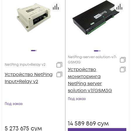
NetPing-server-solution-v7-
GSM3G
NetPing Input+Relay v2
Устройство
Устройство NetPing
мониторинга
Input+Relay v2
NetPing server
solution v7/GSM3G
Под заказ
Под заказ
14 589 869
сум
5 273 675
сум