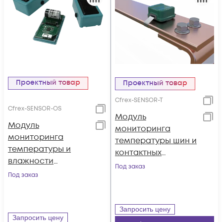
Проектный товар
Проектный товар
Cfrex-SENSOR-T
Cfrex-SENSOR-OS
Модуль
Модуль
мониторинга
мониторинга
температуры шин и
температуры и
контактных
влажности
соединений
Под заказ
окружающей
Под заказ
СЕНСОР-Т
среды СЕНСОР-ОС
Запросить цену
Запросить цену