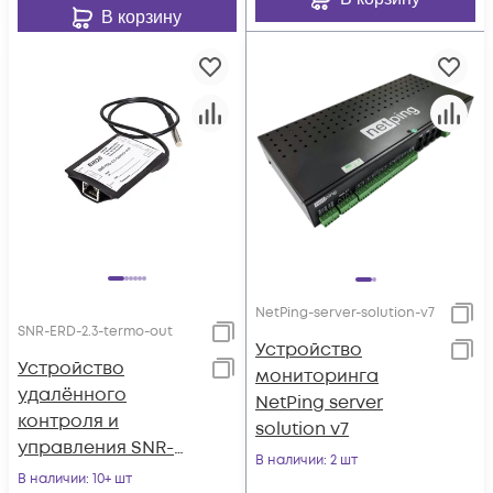
В корзину
NetPing-server-solution-v7
SNR-ERD-2.3-termo-out
Устройство
Устройство
мониторинга
удалённого
NetPing server
контроля и
solution v7
управления SNR-
В наличии
: 2 шт
ERD-2.3-termo-out с
В наличии
: 10+ шт