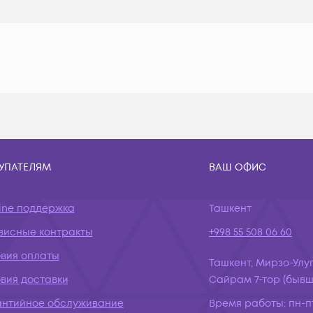
УПАТЕЛЯМ
ВАШ ОФИС
ine поддержка
Ташкент
висные контракты
+998 55 508 06 60
овия оплаты
Ташкент, Мирзо-Улуг
вия доставки
Сайрам 7-тор (бывш.
антийное обслуживание
Время работы:
пн-пт