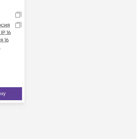
рсия
IP 16
я 16
 16,
 к/с
ину