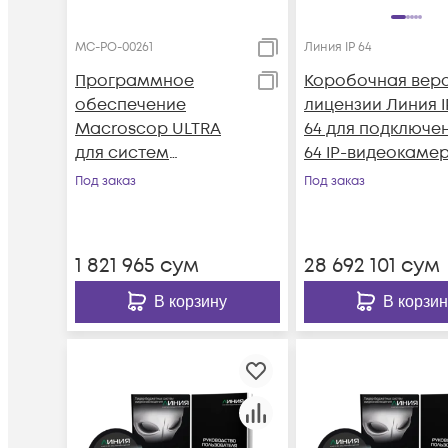
МС-РО-00261
Линия IP 64
Программное
Коробочная вер
обеспечение
лицензии Линия I
Macroscop ULTRA
64 для подключе
для систем
64 IP-видеокамер
видеонаблюдения
Количество
Под заказ
Под заказ
на основе IP-камер.
каналов: видео - 
Лицензия на
аудио - 64, до 25 
обработку видео
на канал.
1 821 965
сум
28 692 101
сум
потока одной IP-
камеры.
В корзину
В корзин