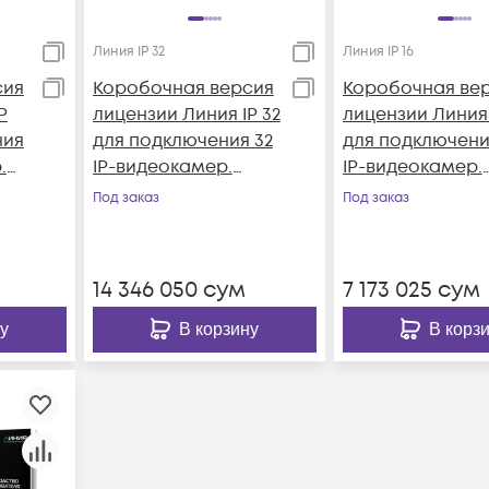
Линия IP 32
Линия IP 16
сия
Коробочная версия
Коробочная ве
P
лицензии Линия IP 32
лицензии Линия 
ния
для подключения 32
для подключени
.
IP-видеокамер.
IP-видеокамер.
Количество
Количество
Под заказ
Под заказ
64,
каналов: видео - 32,
каналов: видео -
к/с
аудио - 32, до 25 к/с
аудио - 16, до 25
на канал.
на канал.
14 346 050
сум
7 173 025
сум
у
В корзину
В корз