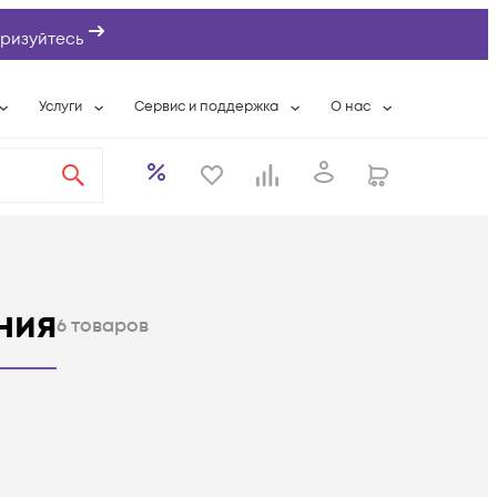
ризуйтесь
Услуги
Сервис и поддержка
О нас
ты
Wi-Fi «под ключ»
Гарантийное обслуживание
О компании
вки
Расширенная гарантия
Разовые выездные работы
Контактная информаци
а
Системная интеграция
Сервисные контракты
Банковские реквизиты
еты
Сервисный центр
Партнеры
оддержка
Техническая поддержка
Новости
ния
6
товаров
Условия оказания услуг
ы