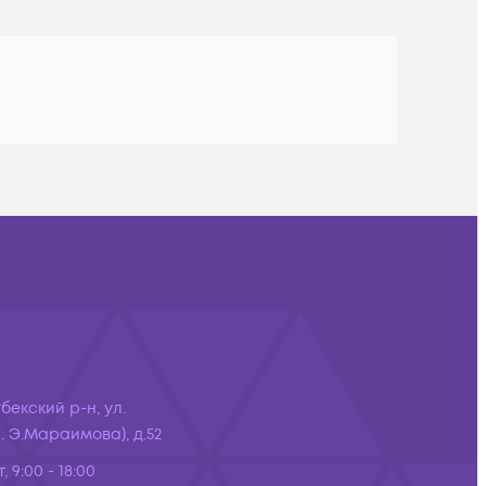
бекский р-н, ул.
 Э.Мараимова), д.52
, 9:00 - 18:00