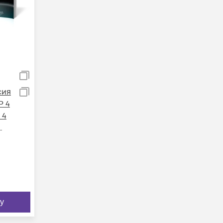
сия
P 4
 4
4,
/с
у