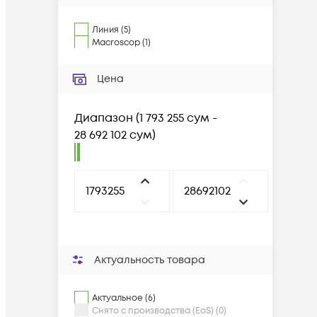
Линия
(
5
)
Macroscop
(
1
)
Цена
Диапазон
(
1 793 255 сум -
28 692 102 сум
)
Актуальность товара
Актуальное (6)
Снято с производства (EoS) (0)