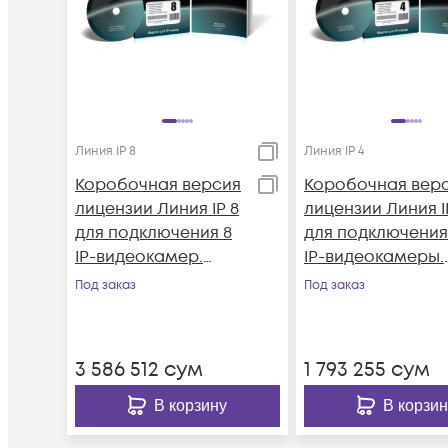
Линия IP 8
Линия IP 4
Коробочная версия
Коробочная вер
лицензии Линия IP 8
лицензии Линия I
для подключения 8
для подключения
IP-видеокамер.
IP-видеокамеры.
Количество
Количество
Под заказ
Под заказ
каналов: видео - 8,
каналов: видео - 
аудио - 8, до 25 к/с
аудио - 4, до 25 к
на канал.
на канал.
3 586 512
сум
1 793 255
сум
В корзину
В корзин