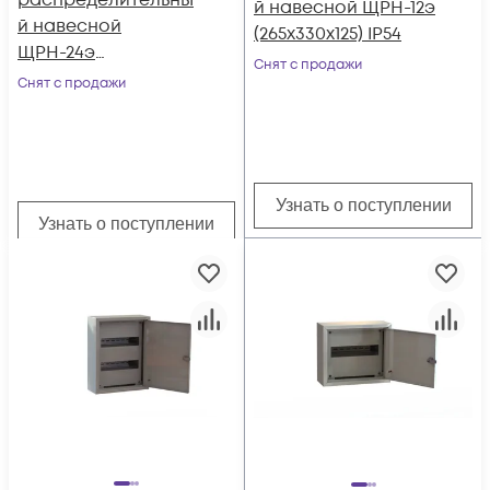
распределительны
й навесной ЩРН-12э
й навесной
(265х330х125) IP54
ЩРН-24э
Снят с продажи
(410х330х125) IP54
Снят с продажи
Узнать о поступлении
Узнать о поступлении