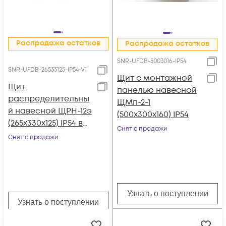
Распродажа остатков
Распродажа остатков
SNR-UFDB-5003016-IP54
SNR-UFDB-26533125-IP54-V1
Щит с монтажной
Щит
панелью навесной
распределительны
ЩМп-2-1
й навесной ЩРН-12э
(500х300х160) IP54
(265х330х125) IP54 в
Снят с продажи
сборе
Снят с продажи
Узнать о поступлении
Узнать о поступлении