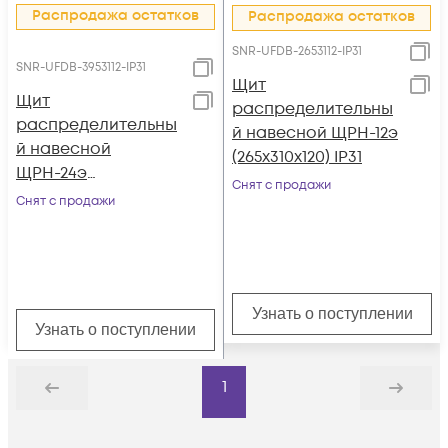
Распродажа остатков
Распродажа остатков
SNR-UFDB-2653112-IP31
SNR-UFDB-3953112-IP31
Щит
Щит
распределительны
распределительны
й навесной ЩРН-12э
й навесной
(265х310х120) IP31
ЩРН-24э
Снят с продажи
(395х310х120) IP31
Снят с продажи
Узнать о поступлении
Узнать о поступлении
1
Назад
Дальше