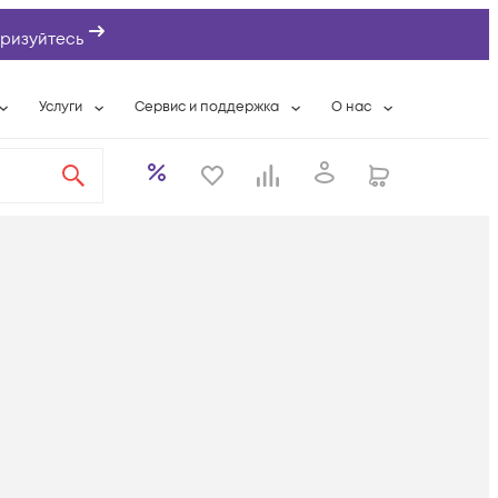
ризуйтесь
Услуги
Сервис и поддержка
О нас
ты
Wi-Fi «под ключ»
Гарантийное обслуживание
О компании
вки
Расширенная гарантия
Разовые выездные работы
Контактная информаци
а
Системная интеграция
Сервисные контракты
Банковские реквизиты
еты
Сервисный центр
Партнеры
оддержка
Техническая поддержка
Новости
Условия оказания услуг
ы