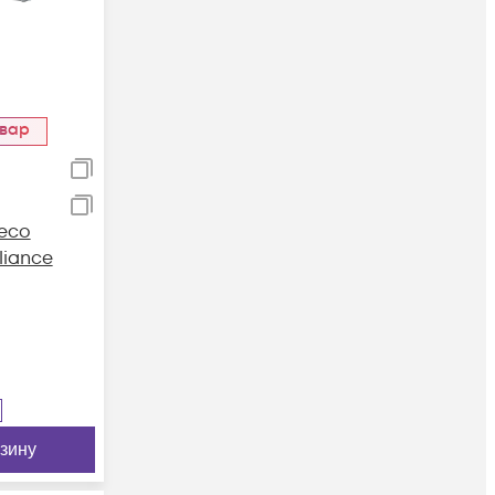
овар
eco
liance
рзину