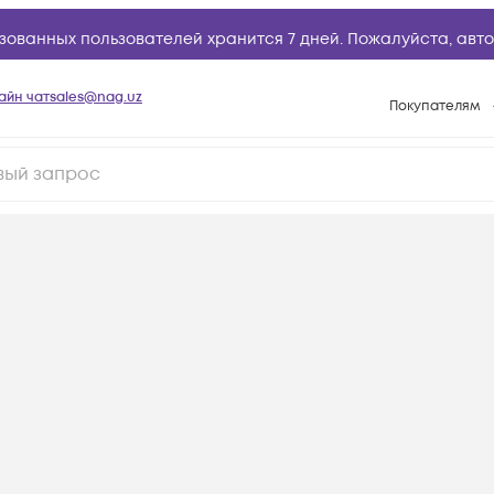
зованных пользователей хранится 7 дней. Пожалуйста,
авто
айн чат
sales@nag.uz
Покупателям
Способы опла
Условия доста
Возврат товар
Вопросы и отв
Техническая п
База знаний
Конфигуратор