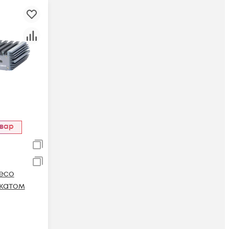
овар
eco
икатом