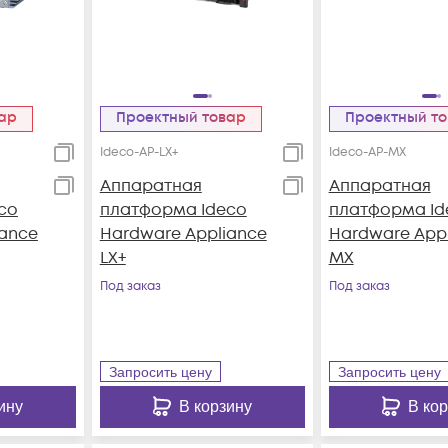
вар
Проектный товар
Проектный т
Ideco-AP-LX+
Ideco-AP-MX
Аппаратная
Аппаратная
co
платформа Ideco
платформа Id
iance
Hardware Appliance
Hardware App
LX+
MX
Под заказ
Под заказ
Запросить цену
Запросить цену
ину
В корзину
В ко