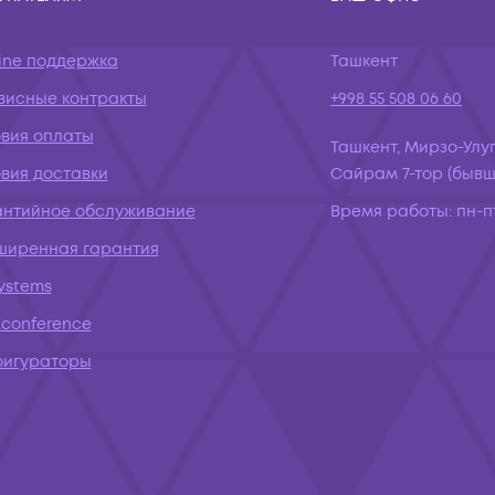
ine поддержка
Ташкент
висные контракты
+998 55 508 06 60
овия оплаты
Ташкент, Мирзо-Улуг
вия доставки
Сайрам 7-тор (бывш.
антийное обслуживание
Время работы:
пн-пт
ширенная гарантия
systems
conference
фигураторы