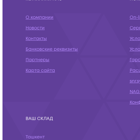
О компании
On-l
Новости
Сер
Контакты
Усл
Банковские реквизиты
Усло
Партнеры
Гар
Карта сайта
Рас
snr.
NAG.
Кон
ВАШ СКЛАД
Ташкент