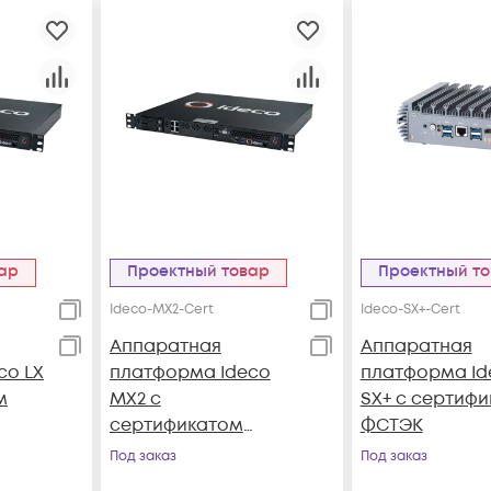
вар
Проектный товар
Проектный т
Ideco-MX2-Cert
Ideco-SX+-Cert
Аппаратная
Аппаратная
co LX
платформа Ideco
платформа Id
м
MX2 с
SX+ с сертиф
сертификатом
ФСТЭК
ФСТЭК
Под заказ
Под заказ