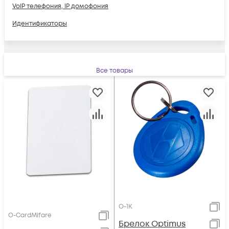
VoIP телефония, IP домофония
Идентификаторы
Все товары
O-1K
O-CardMifare
Брелок Optimus