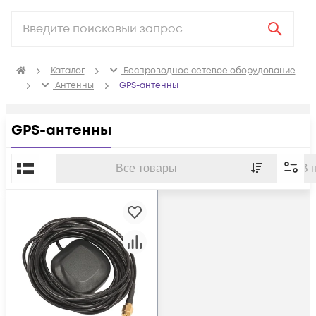
Каталог
Беспроводное сетевое оборудование
Антенны
GPS-антенны
GPS-антенны
По популярности
Все товары
В 