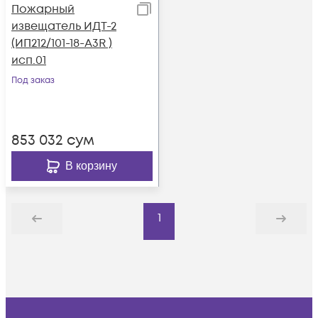
Пожарный
извещатель ИДТ-2
(ИП212/101-18-А3R )
исп.01
Под заказ
853 032
сум
В корзину
1
Назад
Дальше