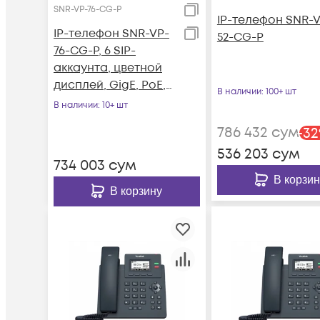
SNR-VP-76-CG-P
IP-телефон SNR-V
IP-телефон SNR-VP-
52-CG-P
76-CG-P, 6 SIP-
аккаунта, цветной
дисплей, GigE, PoE,
В наличии
: 100+ шт
без БП
В наличии
: 10+ шт
786 432
сум
-
32
536 203
сум
734 003
сум
В корзин
В корзину