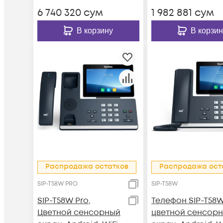
6 740 320
сум
1 982 881
сум
В корзину
В корзин
Распродажа остатков
Распродажа ост
SIP-T58W PRO
SIP-T58W
SIP-T58W Pro,
Телефон SIP-T58W
Цветной сенсорный
цветной сенсор