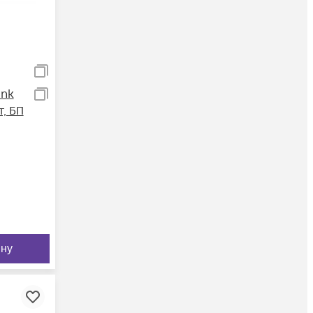
ink
т, БП
ину