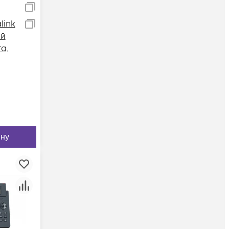
link
ой
а,
ину