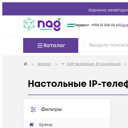
Корзина неавтори
Ташкент
+998 55 508 06 60
Онл
Каталог
Каталог
VoIP телефония, IP домофония
Настольные IP-теле
Фильтры
Бренд