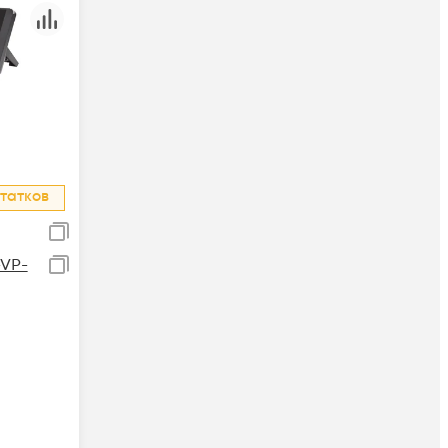
татков
-VP-