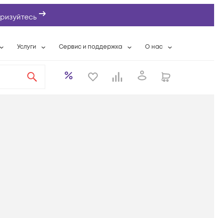
ризуйтесь
Услуги
Сервис и поддержка
О нас
ты
Wi-Fi «под ключ»
Гарантийное обслуживание
О компании
вки
Расширенная гарантия
Разовые выездные работы
Контактная информаци
а
Системная интеграция
Сервисные контракты
Банковские реквизиты
еты
Сервисный центр
Партнеры
оддержка
Техническая поддержка
Новости
Условия оказания услуг
ы