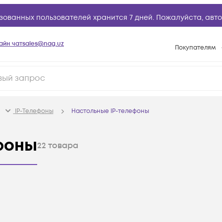
зованных пользователей хранится 7 дней. Пожалуйста,
авто
айн чат
sales@nag.uz
Покупателям
Способы опла
Условия доста
Возврат товар
IP-Телефоны
Настольные IP-телефоны
Вопросы и отв
Техническая п
фоны
22
товара
База знаний
Конфигуратор