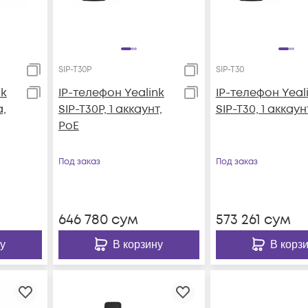
SIP-T30P
SIP-T30
nk
IP-телефон Yealink
IP-телефон Yeal
а,
SIP-T30P, 1 аккаунт,
SIP-T30, 1 аккаун
PoE
Под заказ
Под заказ
646 780
сум
573 261
сум
у
В корзину
В корз