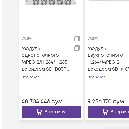
D03PA
D02PA
Модуль
Модуль
однопоточного
двухпоточного
MPEG-2/H.264/H.265
H.264/MPEG-2
декодера SDI D03PA
декодера SDI и 
для DCP-3000MF
D02PA для DCP-
Под заказ
Под заказ
3000MF
48 704 446
сум
9 236 170
сум
В корзину
В корзин