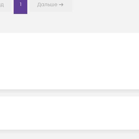
1
ад
Дальше