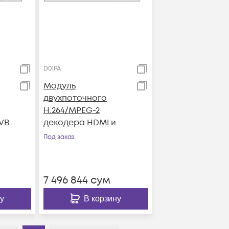
D01PA
Модуль
двухпоточного
H.264/MPEG-2
CVBS
декодера HDMI и
CVBS D01PA для DCP-
Под заказ
3000MF
7 496 844
сум
у
В корзину