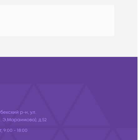
бекский р-н, ул.
 Э.Мараимова), д.52
, 9:00 - 18:00