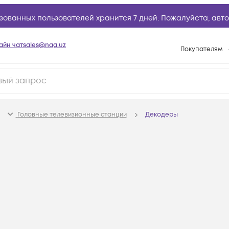
зованных пользователей хранится 7 дней. Пожалуйста,
авто
айн чат
sales@nag.uz
Покупателям
Способы опла
Условия доста
Возврат товар
Головные телевизионные станции
Декодеры
Вопросы и отв
Техническая п
База знаний
Конфигуратор