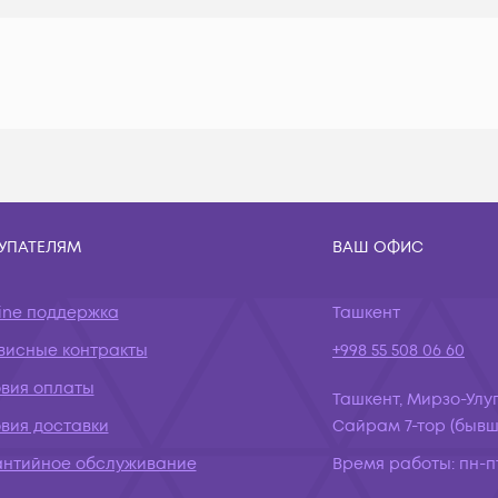
УПАТЕЛЯМ
ВАШ ОФИС
ine поддержка
Ташкент
висные контракты
+998 55 508 06 60
овия оплаты
Ташкент, Мирзо-Улуг
вия доставки
Сайрам 7-тор (бывш.
антийное обслуживание
Время работы:
пн-пт