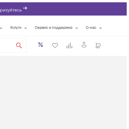
ризуйтесь
Услуги
Сервис и поддержка
О нас
ты
Wi-Fi «под ключ»
Гарантийное обслуживание
О компании
вки
Расширенная гарантия
Разовые выездные работы
Контактная информаци
а
Системная интеграция
Сервисные контракты
Банковские реквизиты
еты
Сервисный центр
Партнеры
оддержка
Техническая поддержка
Новости
Условия оказания услуг
ы