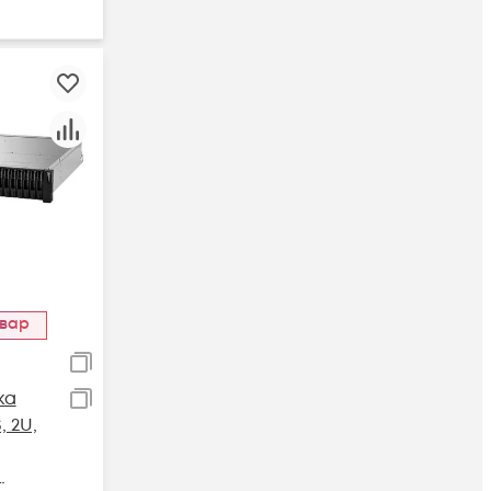
овар
ка
 2U,