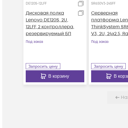
DE120S-12LFF
SR650V3-24SFF
Дисковая полка
Серверная
Lenovo DE120S, 2U,
платформа Le
12LFF, 2 контроллера,
ThinkSystem SR
резервируемый БП
V3, 2U, 24x2.5, Ra
Под заказ
Под заказ
Запросить цену
Запросить цену
В корзину
В корз
На