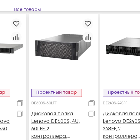
Все товары
вар
Проектный товар
Проектный т
DE600S-60LFF
DE240S-24SFF
Дисковая полка
Дисковая пол
novo
Lenovo DE600S, 4U,
Lenovo DE240S,
630
60LFF, 2
24SFF, 2
контроллера,
контроллера,