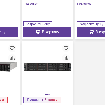
резервируемый БП
резервируемы
Под заказ
Под заказ
Запросить цену
Запросить цену
ину
В корзину
В ко
вар
Проектный товар