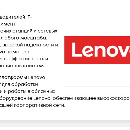
водителей IT-
тимент
очих станций и сетевых
а любого масштаба.
, высокой надежности и
vo помогает
ть эффективность и
мационных систем.
 платформы Lenovo
т для обработки
и и работы в облачных
оборудование Lenovo, обеспечивающее высокоскоро
ашей корпоративной сети.