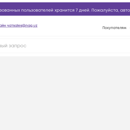
зованных пользователей хранится 7 дней. Пожалуйста,
авто
айн чат
sales@nag.uz
Покупателям
Способы опла
Условия доста
Возврат товар
Вопросы и отв
Техническая п
База знаний
Конфигуратор