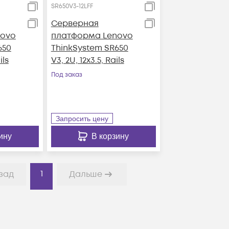
SR650V3-12LFF
Серверная
novo
платформа Lenovo
650
ThinkSystem SR650
ils
V3, 2U, 12x3.5, Rails
Под заказ
Запросить цену
ину
В корзину
1
зад
Дальше