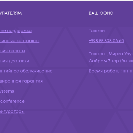
УПАТЕЛЯМ
ВАШ ОФИС
ine поддержка
Ташкент
висные контракты
+998 55 508 06 60
овия оплаты
Ташкент, Мирзо-Улуг
вия доставки
Сайрам 7-тор (бывш.
антийное обслуживание
Время работы:
пн-пт
ширенная гарантия
systems
conference
фигураторы