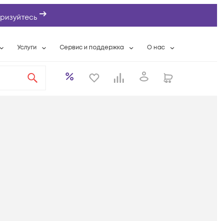
ризуйтесь
Услуги
Сервис и поддержка
О нас
ты
Wi-Fi «под ключ»
Гарантийное обслуживание
О компании
вки
Расширенная гарантия
Разовые выездные работы
Контактная информаци
а
Системная интеграция
Сервисные контракты
Банковские реквизиты
еты
Сервисный центр
Партнеры
оддержка
Техническая поддержка
Новости
Условия оказания услуг
ы