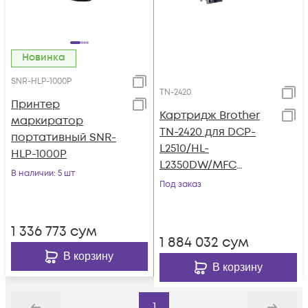
Новинка
SNR-HLP-1000P
TN-2420
Принтер
Картридж Brother
маркиратор
TN-2420 для DCP-
портативный SNR-
L2510/HL-
HLP-1000P
L2350DW/MFC
В наличии
: 5 шт
L2710DW/DCP-
Под заказ
L2530DW/HL-
L2370DN/MFC-
1 336 773
сум
L2730DW/DCPL2550D
1 884 032
сум
N/HL-L2375DW/MFC-
В корзину
L2750DW/HL-
В корзину
L2310D/MFC-2710D
1