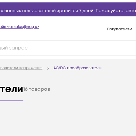
зованных пользователей хранится 7 дней. Пожалуйста,
авто
айн чат
sales@nag.uz
Покупателям
Способы опла
Условия доста
Возврат товар
зователи напряжения
AC/DC-преобразователи
Вопросы и отв
Техническая п
тели
16
товаров
База знаний
Конфигуратор