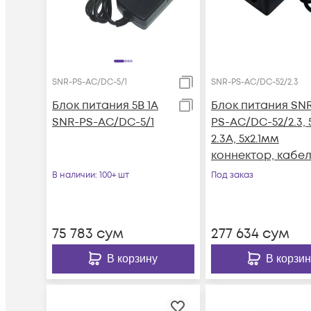
SNR-PS-AC/DC-5/1
SNR-PS-AC/DC-52/2.3
Блок питания 5В 1А
Блок питания SN
SNR-PS-AC/DC-5/1
PS-AC/DC-52/2.3, 
2.3А, 5x2.1мм
коннектор, кабел
вилкой для подкл.
В наличии
: 100+ шт
Под заказ
220В
75 783
сум
277 634
сум
В корзину
В корзин