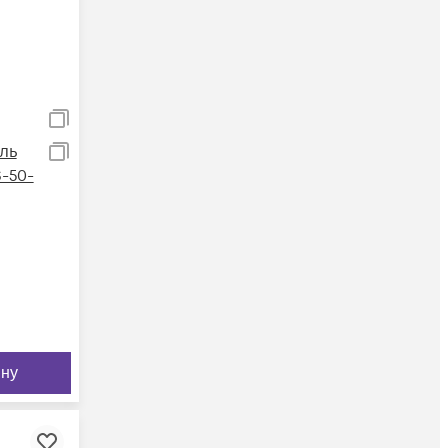
ль
-50-
ину