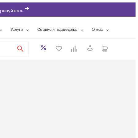
ризуйтесь
Услуги
Сервис и поддержка
О нас
ты
Wi-Fi «под ключ»
Гарантийное обслуживание
О компании
вки
Расширенная гарантия
Разовые выездные работы
Контактная информаци
а
Системная интеграция
Сервисные контракты
Банковские реквизиты
еты
Сервисный центр
Партнеры
оддержка
Техническая поддержка
Новости
Условия оказания услуг
ы