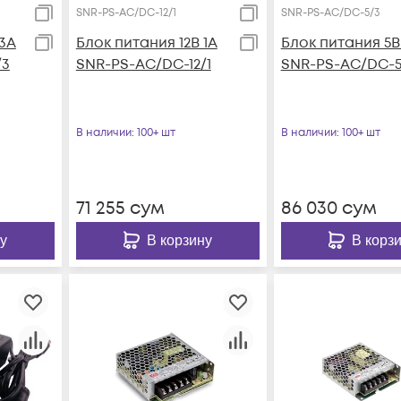
SNR-PS-AC/DC-12/1
SNR-PS-AC/DC-5/3
 3А
Блок питания 12В 1А
Блок питания 5В
/3
SNR-PS-AC/DC-12/1
SNR-PS-AC/DC-5
В наличии
: 100+ шт
В наличии
: 100+ шт
71 255
сум
86 030
сум
у
В корзину
В корз