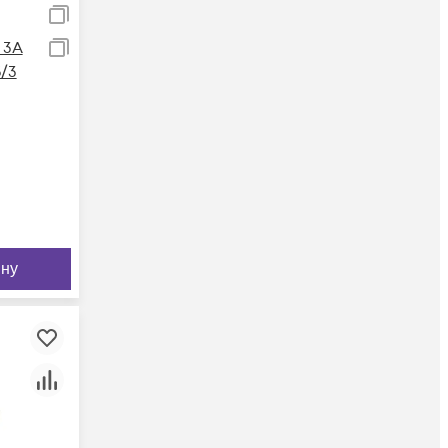
 3А
/3
ину