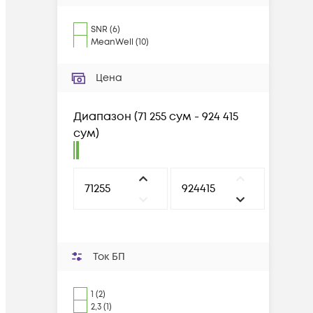
SNR
(
6
)
MeanWell
(
10
)
Цена
Диапазон
(
71 255 сум - 924 415
сум
)
Ток БП
1 (2)
2,3 (1)