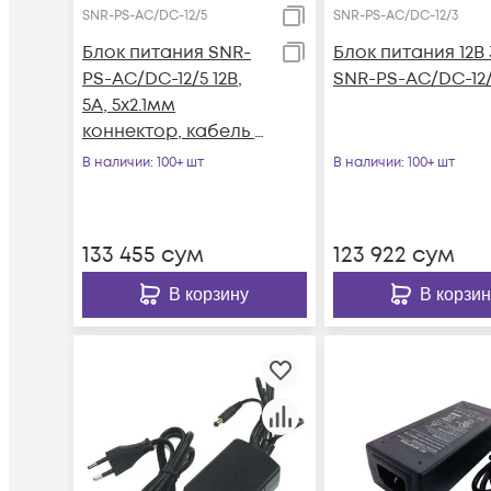
SNR-PS-AC/DC-12/5
SNR-PS-AC/DC-12/3
Блок питания SNR-
Блок питания 12В
PS-AC/DC-12/5 12В,
SNR-PS-AC/DC-12
5А, 5x2.1мм
коннектор, кабель с
вилкой для подкл. к
В наличии
: 100+ шт
В наличии
: 100+ шт
220В
133 455
сум
123 922
сум
В корзину
В корзин