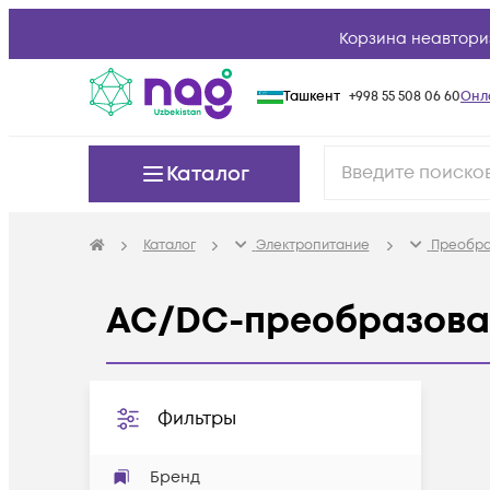
Корзина неавтори
Ташкент
+998 55 508 06 60
Онл
Каталог
Каталог
Электропитание
Преобра
AC/DC-преобразова
Фильтры
Бренд