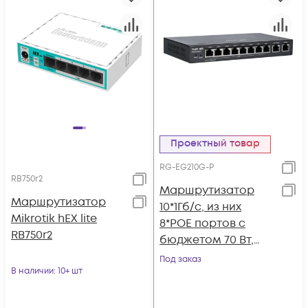
Проектный товар
RG-EG210G-P
RB750r2
Маршрутизатор
Маршрутизатор
10*1Гб/c, из них
Mikrotik hEX lite
8*POE портов с
RB750r2
бюджетом 70 Вт,
поддержка до 4
Под заказ
В наличии
: 10+ шт
WAN, 200
одновременных
пользователей,