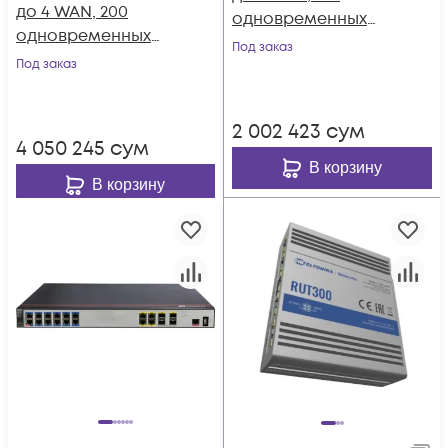
до 4 WAN, 200
одновременных
одновременных
пользователей,
Под заказ
пользователей,
Под заказ
600Mbps
1.8Gbps
2 002 423
сум
4 050 245
сум
В корзину
В корзину