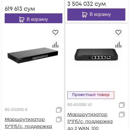
3 504 032
сум
500Mbps
619 613
сум
В корзину
В корзину
Проектный товар
RG-EG105G V2
RG-EG210G-E
Маршрутизатор
Маршрутизатор
5*1Гб/c, поддержка
10*1Гб/c, поддержка
до 2 WAN, 100