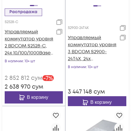
Распродажа
S2528-C
S2900-24T4X
Управляемый
Управляемый
коммутатор уровня
коммутатор уровня
2 BDCOM S2528-C,
3 BDCOM S2900-
24x 10/100/1000Base-
24T4X, 24x
T, 4x combo 1G
В наличии
: 10+ шт
10/100/1000Base-T, 4x
SFP/RJ45, 220VAC
В наличии
: 10+ шт
1/10GE SFP+, 220VAC
2 852 812
сум
-
7
%
2 638 970
сум
3 447 148
сум
В корзину
В корзину