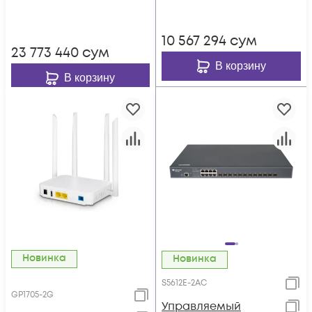
Hot Swap БП 1+1, в
740W, 6x 1/10GE SFP+,
комплекте 2x PSU
220VAC + 44-57VDC
10 567 294
сум
AC ~220VAC
23 773 440
сум
В корзину
В корзину
Новинка
Новинка
S5612E-2AC
GP1705-2G
Управляемый