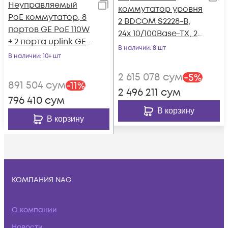
Неуправляемый
коммутатор уровня
PoE коммутатор, 8
2 BDCOM S2228-B,
портов GE PoE 110W
24x 10/100Base-TX, 2x
+ 2 порта uplink GE
100/1000Base-T, 2x
В наличии
: 8 шт
SFP
В наличии
: 10+ шт
100/1000Base-X
(SFP), 220VAC
2 615 078
сум
-
5
%
891 504
сум
-
11
%
2 496 211
сум
796 410
сум
В корзину
В корзину
КОМПАНИЯ NAG
О компании
Новости