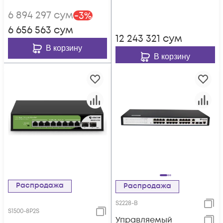
220
220VAC
6 894 297
сум
-
3
%
6 656 563
сум
12 243 321
сум
В корзину
В корзину
Распродажа
Распродажа
S2228-B
S1500-8P2S
Управляемый