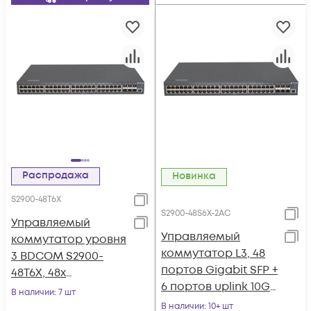
Распродажа
Новинка
S2900-48T6X
S2900-48S6X-2AC
Управляемый
Управляемый
коммутатор уровня
коммутатор L3, 48
3 BDCOM S2900-
портов Gigabit SFP +
48T6X, 48x
6 портов uplink 10G
10/100/1000Base-T,
В наличии
: 7 шт
SFP+ c двумя БП AC-
6x 1/10GE SFP+,
В наличии
: 10+ шт