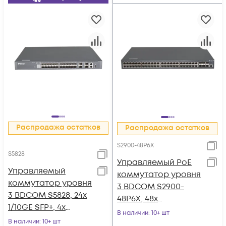
Распродажа остатков
Распродажа остатков
S2900-48P6X
S5828
Управляемый PoE
Управляемый
коммутатор уровня
коммутатор уровня
3 BDCOM S2900-
3 BDCOM S5828, 24x
48P6X, 48x
1/10GE SFP+, 4x
10/100/1000Base-T
В наличии
: 10+ шт
40/100GE QSFP28+,
В наличии
: 10+ шт
PoE 802.3af/at до