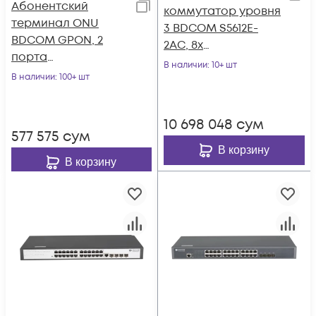
Абонентский
коммутатор уровня
терминал ONU
3 BDCOM S5612E-
BDCOM GPON, 2
2AC, 8x
порта
10/100/1000Base-T,
В наличии
: 10+ шт
10/100/1000Base-T
В наличии
: 100+ шт
12x 1/10GE SFP+, 2
встроенных блока
питания ~220V AC
10 698 048
сум
577 575
сум
В корзину
В корзину