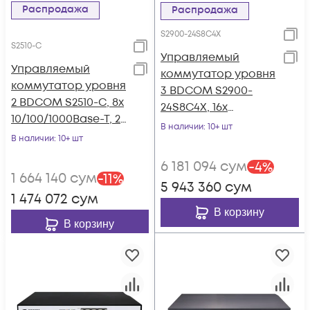
Распродажа
Распродажа
S2900-24S8C4X
S2510-C
Управляемый
Управляемый
коммутатор уровня
коммутатор уровня
3 BDCOM S2900-
2 BDCOM S2510-C, 8x
24S8C4X, 16x
10/100/1000Base-T, 2x
100/1000BaseX SFP,
В наличии
: 10+ шт
100/1000BASE-X
В наличии
: 10+ шт
8x Combo
(SFP), 220VAC
10/100/1000BaseT /
6 181 094
сум
-
4
%
100/1000BaseX SFP,
1 664 140
сум
-
11
%
5 943 360
сум
4x 1/10GE SFP+,
1 474 072
сум
220VAC
В корзину
В корзину