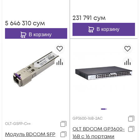
внешний адаптер
231 791
сум
5 646 310
сум
В корзину
В корзину
GP3600-16B-2AC
OLT-GSFP-C++
OLT BDCOM GP3600-
Модуль BDCOM SFP
16B с 16 портами