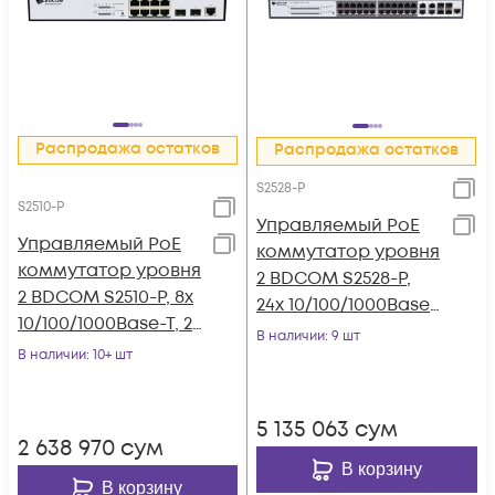
Распродажа остатков
Распродажа остатков
S2528-P
S2510-P
Управляемый PoE
Управляемый PoE
коммутатор уровня
коммутатор уровня
2 BDCOM S2528-P,
2 BDCOM S2510-P, 8x
24x 10/100/1000Base-
10/100/1000Base-T, 2x
T PoE 802.3af/at до
В наличии
: 9 шт
100/1000BASE-X
В наличии
: 10+ шт
370W, 4x combo 1G
(SFP), PoE 802.3af/at
SFP/RJ45, 220VAC
до 130W, 220VAC
5 135 063
сум
2 638 970
сум
В корзину
В корзину