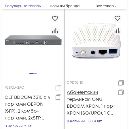
Системы оптического транспорта, xWDM, xPON
Популярные товары
Новинки бренда
Все товары
Станционные терминалы (OLT)
Фиксированные коммутаторы
GP1702-1G
P3310D-2AC
Абонентский
OLT BDCOM 3310 с 4
терминал ONU
портами GEPON
BDCOM XPON, 1 порт
(SFP), 2 комбо-
XPON (SC/UPC), 1 GE,
портами, 2хSFP,
пластиковый
В наличии
: 1 000+ шт
2хRJ-45, 2 БП АC, FEC
В наличии
: 2 шт
корпус, DC12V/0.5A,