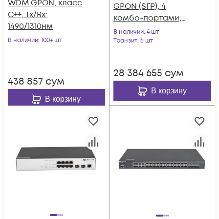
WDM GPON, класс
GPON (SFP), 4
С++, Tx/Rx:
комбо-портами,
1490/1310нм
4хSFP, 4 SFP+, 2 БП АC
В наличии
: 4 шт
В наличии
: 100+ шт
Транзит
: 6 шт
28 384 655
сум
438 857
сум
В корзину
В корзину