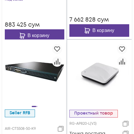
7 662 828
сум
883 425
сум
В корзину
В корзину
Seller RFB
Проектный товар
RG-AP820-L(V3)
AIR-CT5508-50-K9
Точка доступа