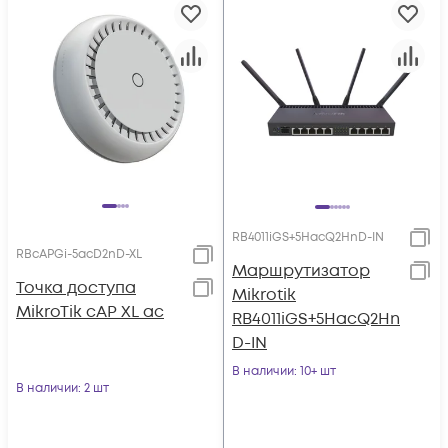
RB4011iGS+5HacQ2HnD-IN
RBcAPGi-5acD2nD-XL
Маршрутизатор
Точка доступа
Mikrotik
MikroTik cAP XL ac
RB4011iGS+5HacQ2Hn
D-IN
В наличии
: 10+ шт
В наличии
: 2 шт