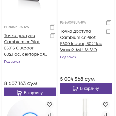
PL-E600PEUA-RW
PL-501SPEUA-RW
Точка доступа
Точка доступа
Cambium cnPilot
Cambium cnPilot
E600 Indoor, 802.11ac
E501S Outdoor,
Wave2, MU-MIMO
802.11ac, секторная
4x4,
Под заказ
антенна 120°
Под заказ
всенаправленная
антенна
5 004 568
сум
8 607 143
сум
В корзину
В корзину