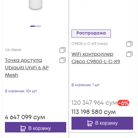
Распродажа
C9800-L-C-K9 (new)
U6-Mesh
WiFi контроллер
Toчка доступа
Cisco C9800-L-C-K9
Ubiquiti UniFi 6 AP
Mesh
В наличии
: 1 шт
В наличии
: 10+ шт
120 347 964
сум
-
6
%
113 198 580
сум
4 647 099
сум
В корзину
В корзину