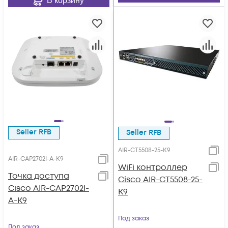
В корзину
Seller RFB
Seller RFB
AIR-CT5508-25-K9
AIR-CAP2702I-A-K9
WiFi контроллер
Точка доступа
Cisco AIR-CT5508-25-
Cisco AIR-CAP2702I-
K9
A-K9
Под заказ
Под заказ