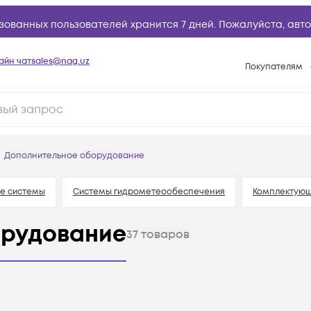
зованных пользователей хранится 7 дней. Пожалуйста,
авто
айн чат
sales@nag.uz
Покупателям
Способы опла
Условия доста
Возврат товар
Дополнительное оборудование
Вопросы и отв
Техническая п
е системы
Системы гидрометеообеспечения
Комплектующ
База знаний
орудование
37
товаров
Конфигуратор