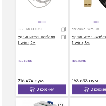
SNR-ERS-CEX0201
snr-cable-1wire-5m
Удлинитель кабеля
Удлинитель кабе
1-wire, 2м
1-wire, 5м
Под заказ
Под заказ
216 474
сум
163 633
сум
В корзину
В корзин