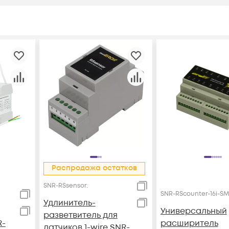
Распродажа остатков
SNR-RSsensor.
SNR-RScounter-16i-S
Удлинитель-
Универсальный
разветвитель для
R-
расширитель
датчиков 1-wire SNR-