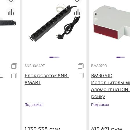
SNR-SMART
BM8070D
-
Блок розеток SNR-
BM8070D,
SMART
Исполнительны
элемент на DIN
рейку
Под заказ
Под заказ
1 133 538
сум
413 621
сум