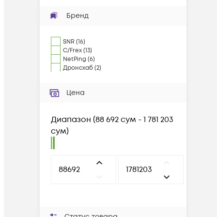
Бренд
SNR
(
16
)
C/Frex
(
13
)
NetPing
(
6
)
Дронсхаб
(
2
)
Цена
Диапазон
(
88 692 сум - 1 781 203
сум
)
Статус товара