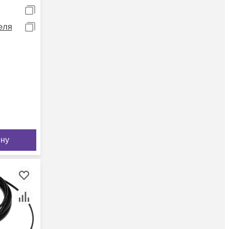
еля
ину