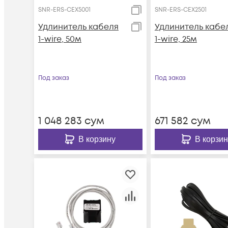
SNR-ERS-CEX5001
SNR-ERS-CEX2501
Удлинитель кабеля
Удлинитель кабе
1-wire, 50м
1-wire, 25м
Под заказ
Под заказ
1 048 283
сум
671 582
сум
В корзину
В корзин