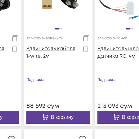
snr-cable-1wire-2m
snr-cable-rc-4m
ля
Удлинитель кабеля
Удлинитель шл
1-wire, 2м
датчика RC, 4м
Под заказ
Под заказ
88 692
сум
213 093
сум
у
В корзину
В корз