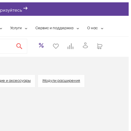
ризуйтесь
Услуги
Сервис и поддержка
О нас
ты
Wi-Fi «под ключ»
Гарантийное обслуживание
О компании
вки
Расширенная гарантия
Разовые выездные работы
Контактная информаци
а
Системная интеграция
Сервисные контракты
Банковские реквизиты
еты
Сервисный центр
Партнеры
оддержка
Техническая поддержка
Новости
ие и аксессуары
Модули расширения
Условия оказания услуг
ы