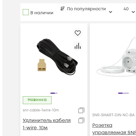
По популярности
40
В наличии
Новинка
snr-cable-1wire-10m
SNR-SMART-DIN-NC-BA
Удлинитель кабеля
Розетка
1-wire, 10м
управляемая SN