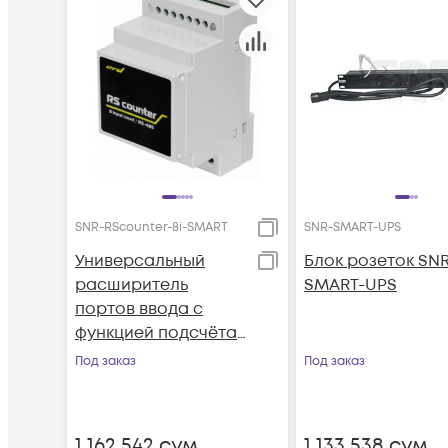
SNR-RScounter-8i-SMART
SNR-SMART-UPS
Универсальный
Блок розеток SNR
расширитель
SMART-UPS
портов ввода с
функцией подсчёта
импульсов, RS485
Под заказ
Под заказ
(ModBus и CPD , 8i )
1 162 542
сум
1 133 538
сум