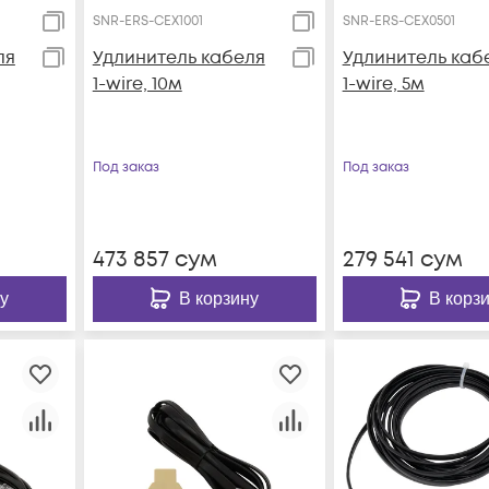
SNR-ERS-CEX1001
SNR-ERS-CEX0501
ля
Удлинитель кабеля
Удлинитель каб
1-wire, 10м
1-wire, 5м
Под заказ
Под заказ
473 857
сум
279 541
сум
у
В корзину
В корз