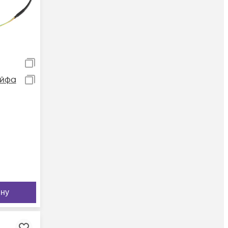
ейфа
ину