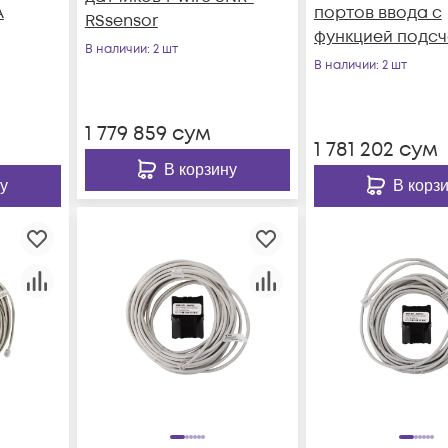
A
портов ввода с
RSsensor
функцией подсч
В наличии
: 2 шт
импульсов, RS4
В наличии
: 2 шт
(ModBus и CPD, 16
1 779 859
сум
1 781 202
сум
В корзину
у
В корз