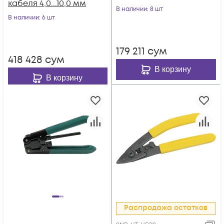
кабеля 4,0...10,0 мм
900мкм, 250мкм,
В наличии
: 8 шт
В наличии
: 6 шт
CFS-3
179 211
сум
418 428
сум
В корзину
В корзину
Распродажа остатков