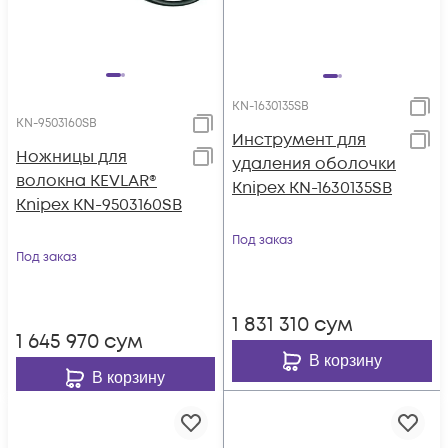
KN-1630135SB
KN-9503160SB
Инструмент для
Ножницы для
удаления оболочки
волокна KEVLAR®
Knipex KN-1630135SB
Knipex KN-9503160SB
Под заказ
Под заказ
1 831 310
сум
1 645 970
сум
В корзину
В корзину