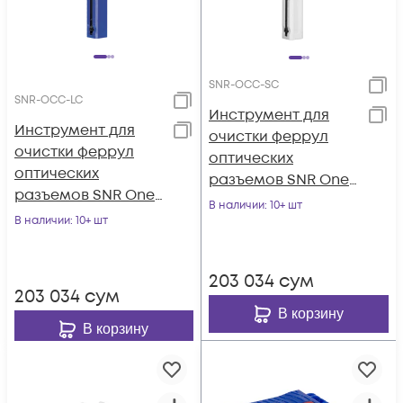
SNR-OCC-SC
SNR-OCC-LC
Инструмент для
Инструмент для
очистки феррул
очистки феррул
оптических
оптических
разъемов SNR One-
разъемов SNR One-
Click-Cleaner SNR-
В наличии
: 10+ шт
Click-Cleaner SNR-
В наличии
: 10+ шт
OCC-SC
OCC-LC
203 034
сум
203 034
сум
В корзину
В корзину