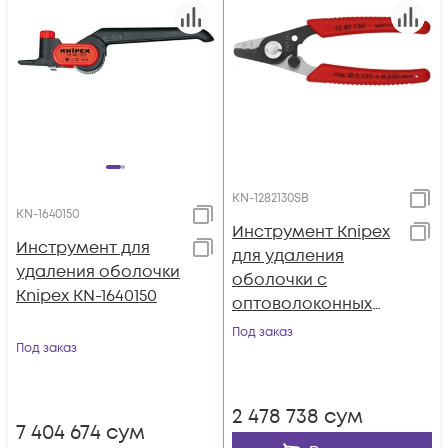
KN-1282130SB
KN-1640150
Инструмент Knipex
Инструмент для
для удаления
удаления оболочки
оболочки с
Knipex KN-1640150
оптоволоконных
кабелей KN-
Под заказ
Под заказ
1282130SB
2 478 738
сум
7 404 674
сум