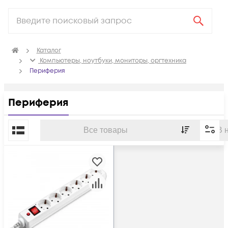
Каталог
Компьютеры, ноутбуки, мониторы, оргтехника
Периферия
Периферия
По популярности
Все товары
В 