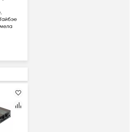
,
-Тайбэе
имела