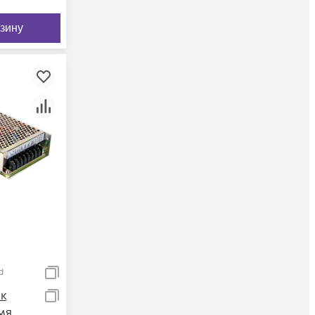
рзину
d
ок
мя