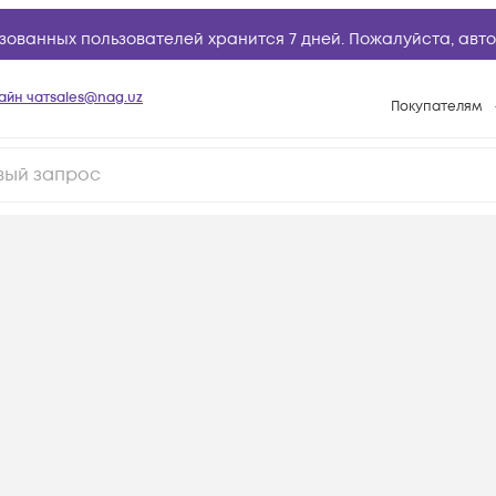
зованных пользователей хранится 7 дней. Пожалуйста,
авто
айн чат
sales@nag.uz
Покупателям
Способы опла
Условия доста
Возврат товар
Вопросы и отв
Техническая п
База знаний
Конфигуратор