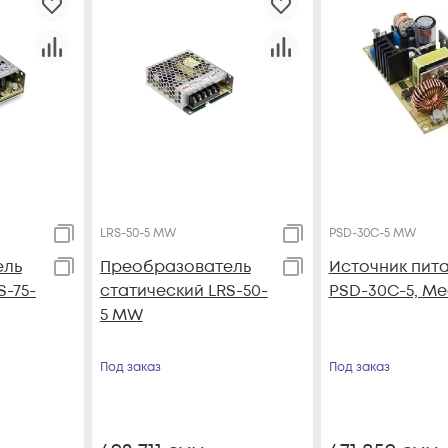
LRS-50-5 MW
PSD-30C-5 MW
ель
Преобразователь
Источник пит
S-75-
статический LRS-50-
PSD-30C-5, Me
5 MW
Под заказ
Под заказ