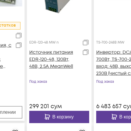
статков
EDR-120-48 MW n
TS-700-248B MW
ия, с
Источник питания
Инвертор: DC
;
EDR-120-48, 120Вт,
700Вт, TS-700-
ые
48В, 2.5А MeanWell
вход: 48В, вых
AAL,
230В (чистый с
Под заказ
Под заказ
299 201
сум
6 483 657
су
уплении
В корзину
В ко