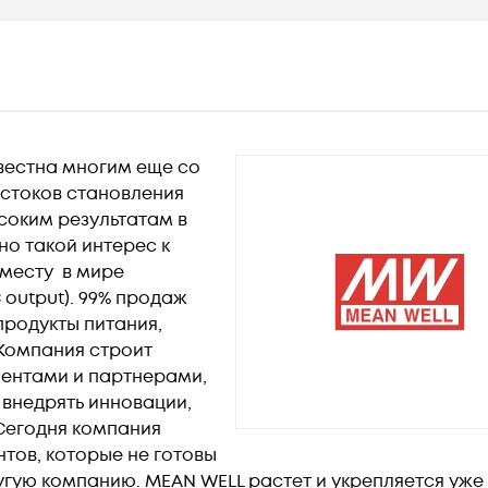
вестна многим еще со
 истоков становления
соким результатам в
но такой интерес к
 месту в мире
 output). 99% продаж
продукты питания,
Компания строит
ентами и партнерами,
 внедрять инновации,
 Сегодня компания
нтов, которые не готовы
гую компанию. MEAN WELL растет и укрепляется уже