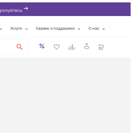
ризуйтесь
Услуги
Сервис и поддержка
О нас
ты
Wi-Fi «под ключ»
Гарантийное обслуживание
О компании
вки
Расширенная гарантия
Разовые выездные работы
Контактная информаци
а
Системная интеграция
Сервисные контракты
Банковские реквизиты
еты
Сервисный центр
Партнеры
оддержка
Техническая поддержка
Новости
Условия оказания услуг
ы