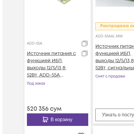
Распродажа о
ADD-55AAL MW
ADD-55A
Источник питан
Источник питания с
функцией ИБП,
функцией ИБП,
выходы 12/5/13,8
выходы 12/5/13,8;
52Вт, сигнальн
52Вт, ADD-55A,
выходы, ADD-55
Снят с продажи
MeanWell
MeanWell
Под заказ
520 356
сум
Узнать о пост
В корзину