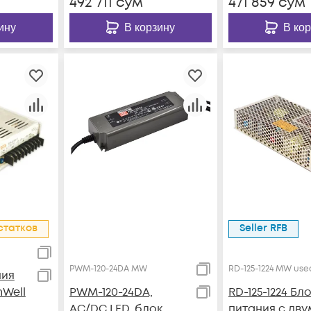
492 711
сум
471 859
сум
ину
В корзину
В ко
статков
Seller RFB
PWM-120-24DA MW
RD-125-1224 MW use
ния
nWell
PWM-120-24DA,
RD-125-1224 Бл
AC/DC LED, блок
питания с дву