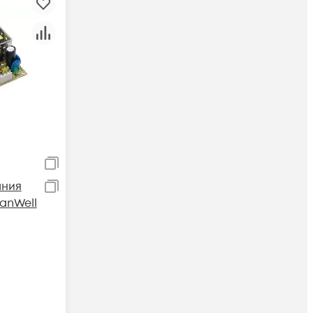
ания
anWell