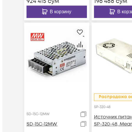
924 415
сум
196 488
сум
В корзину
В корз
Распродажа о
SP-320-48
SD-15C-12MW
Источник пита
SD-15C-12MW
SP-320-48, Mea