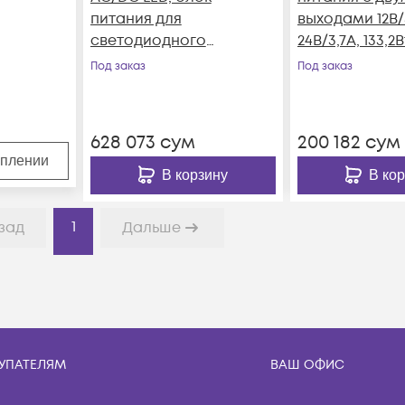
питания для
выходами 12В/3
светодиодного
24В/3,7А, 133,2В
освещения.
Mean Well
Под заказ
Под заказ
628 073
сум
200 182
сум
уплении
В корзину
В ко
1
зад
Дальше
УПАТЕЛЯМ
ВАШ ОФИС