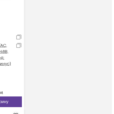
/AC,
248B,
од:
инус)
м
рзину