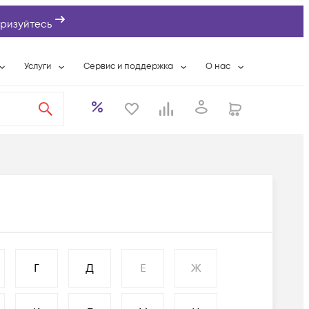
ризуйтесь
Услуги
Сервис и поддержка
О нас
ты
Wi-Fi «под ключ»
Гарантийное обслуживание
О компании
вки
Расширенная гарантия
Разовые выездные работы
Контактная информаци
а
Системная интеграция
Сервисные контракты
Банковские реквизиты
еты
Сервисный центр
Партнеры
оддержка
Техническая поддержка
Новости
Условия оказания услуг
ы
Г
Д
Е
Ж