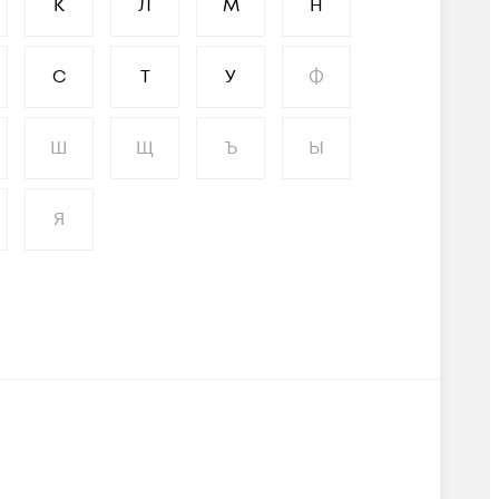
К
Л
М
Н
С
Т
У
Ф
Ш
Щ
Ъ
Ы
Я