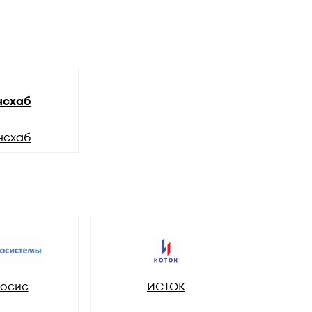
нсхаб
нсхаб
осис
ИСТОК