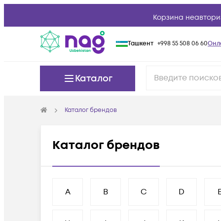
Корзина неавтори
Ташкент
+998 55 508 06 60
Онл
Каталог
Каталог брендов
Каталог брендов
A
B
C
D