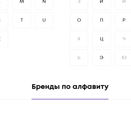
L
M
N
З
И
Й
S
T
U
О
П
Р
Z
Х
Ц
Ч
Ь
Э
Ю
Бренды по алфавиту