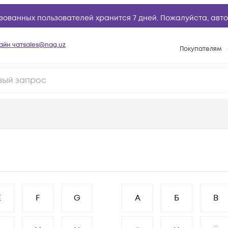
зованных пользователей хранится 7 дней. Пожалуйста,
авто
айн чат
sales@nag.uz
Покупателям
Способы опла
Условия доста
Возврат товар
Вопросы и отв
Техническая п
База знаний
Конфигуратор
E
F
G
А
Б
В