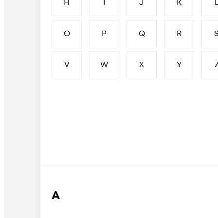
H
I
J
K
O
P
Q
R
V
W
X
Y
А