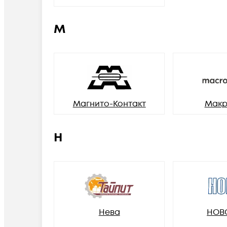
М
Магнито-Контакт
Макр
Н
Нева
НОВ