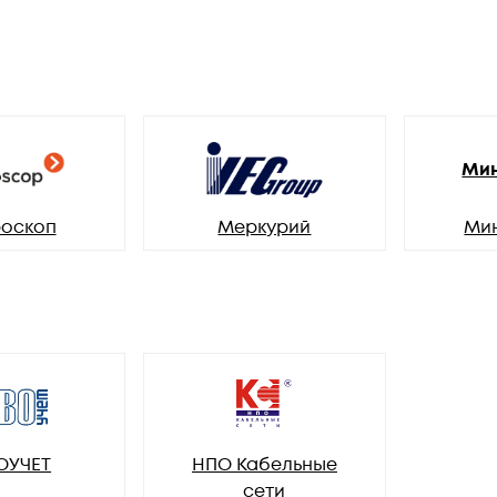
Мин
оскоп
Меркурий
Ми
ОУЧЕТ
НПО Кабельные
сети