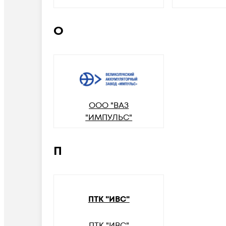
О
ООО "ВАЗ
"ИМПУЛЬС"
П
ПТК "ИВС"
ПТК "ИВС"