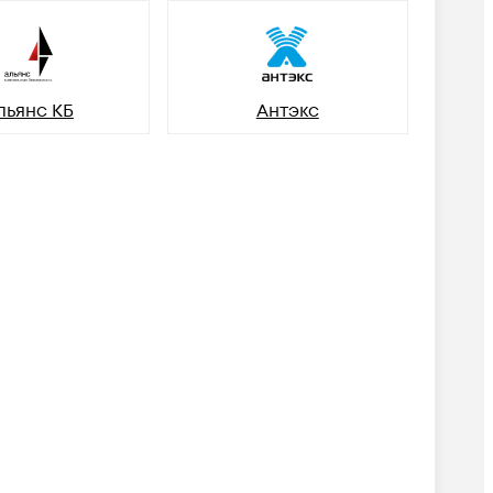
льянс КБ
Антэкс