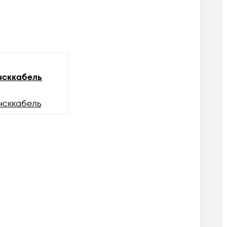
сккабель
нсккабель