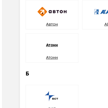
Автон
А
Атонн
Атонн
Б