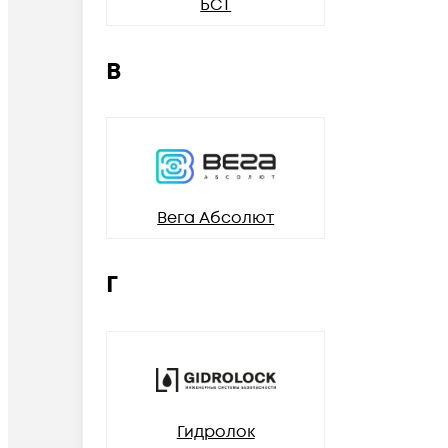
БСТ
В
Вега Абсолют
Г
Гидролок