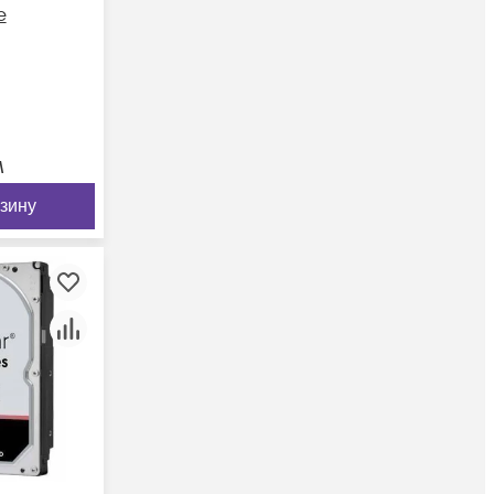
e
м
рзину