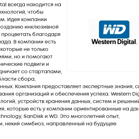
ital всегда находится на
ехнологий, чтобы
ым. Идея компании
 созданию инклюзивной
т процветать благодаря
ада. В компании есть
 которые не только
иями, но и помогают
нические подвиги и
удничает со стартапами,
бласти сбора,
нных. Компания предоставляет экспертные знания, с
ния организаций и обеспечения успеха. Western Dig
огий, устройств хранения данных, систем и решений
ния, которые есть у компании ориентированные на да
echnology, SanDisk и WD. Это многолетний опыт,
и, некий симбиоз, направленный на будущее.