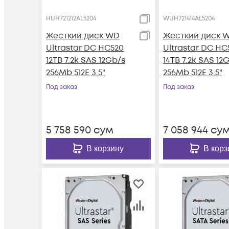
HUH721212AL5204
WUH721414AL5204
Жесткий диск WD
Жесткий диск 
Ultrastar DC HC520
Ultrastar DC HC
12TB 7.2k SAS 12Gb/s
14TB 7.2k SAS 12
256Mb 512E 3.5"
256Mb 512E 3.5"
Под заказ
Под заказ
5 758 590
сум
7 058 944
су
В корзину
В корз