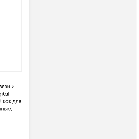
вязи и
ital
 как для
нные,