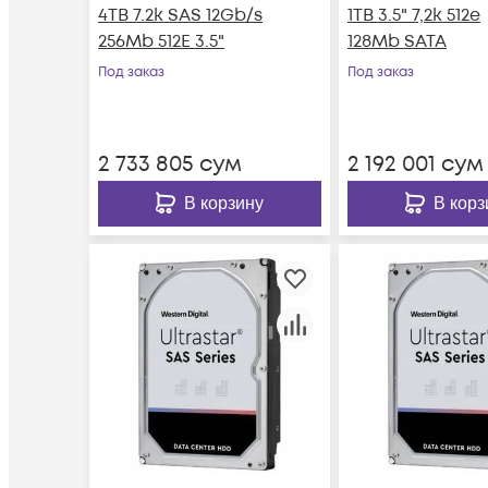
4TB 7.2k SAS 12Gb/s
1TB 3.5" 7,2k 512e
256Mb 512E 3.5"
128Mb SATA
Под заказ
Под заказ
2 733 805
сум
2 192 001
сум
В корзину
В корз