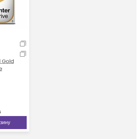
l Gold
e
м
рзину