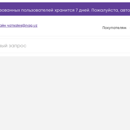
зованных пользователей хранится 7 дней. Пожалуйста,
авто
айн чат
sales@nag.uz
Покупателям
Способы опла
Условия доста
Возврат товар
Вопросы и отв
Техническая п
База знаний
Конфигуратор