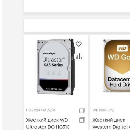
HUS726T4TAL5204
WD1005FBYZ
Жесткий диск WD
Жесткий диск
Ultrastar DC HC310
Western Digital