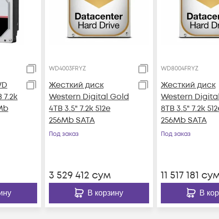
WD4003FRYZ
WD8004FRYZ
WD
Жесткий диск
Жесткий диск
 7.2k
Western Digital Gold
Western Digita
Mb
4TB 3.5" 7.2k 512e
8TB 3.5" 7.2k 512
256Mb SATA
256Mb SATA
Под заказ
Под заказ
3 529 412
сум
11 517 181
су
ину
В корзину
В ко