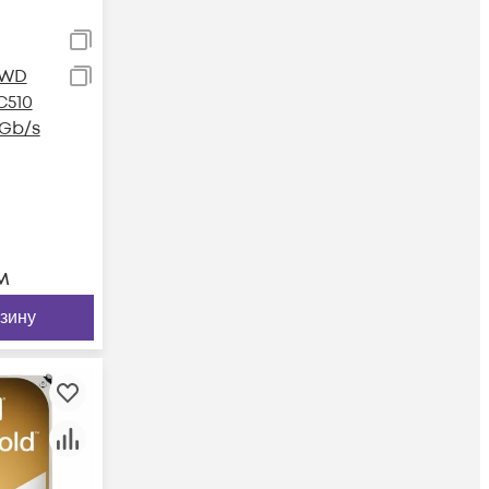
 WD
C510
2Gb/s
м
рзину