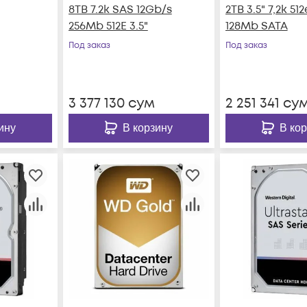
8TB 7.2k SAS 12Gb/s
2TB 3.5" 7,2k 512
256Mb 512E 3.5"
128Mb SATA
Под заказ
Под заказ
3 377 130
сум
2 251 341
су
ину
В корзину
В ко