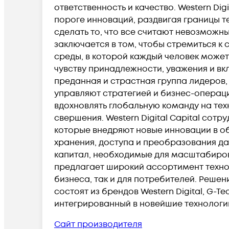
ответственность и качество. Western Dig
пороге инноваций, раздвигая границы т
сделать то, что все считают невозможн
заключается в том, чтобы стремиться к
среды, в которой каждый человек може
чувству принадлежности, уважения и вкл
преданная и страстная группа лидеров,
управляют стратегией и бизнес-операц
вдохновлять глобальную команду на тех
свершения. Western Digital Capital сотр
которые внедряют новые инновации в о
хранения, доступа и преобразования да
капитал, необходимые для масштабирова
предлагает широкий ассортимент технол
бизнеса, так и для потребителей. Реше
состоят из брендов Western Digital, G-T
интегрированный в новейшие технологи
Сайт производителя