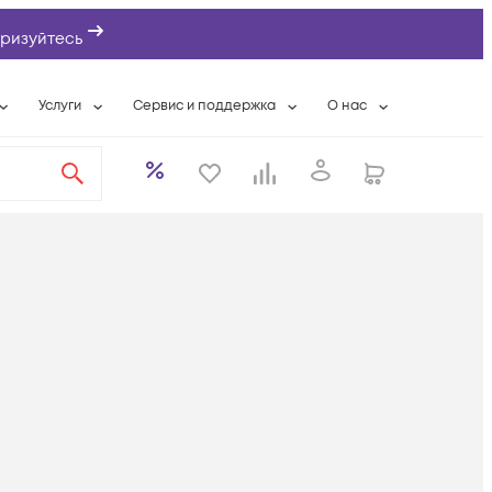
ризуйтесь
Услуги
Сервис и поддержка
О нас
ты
Wi-Fi «под ключ»
Гарантийное обслуживание
О компании
вки
Расширенная гарантия
Разовые выездные работы
Контактная информаци
а
Системная интеграция
Сервисные контракты
Банковские реквизиты
еты
Сервисный центр
Партнеры
оддержка
Техническая поддержка
Новости
Условия оказания услуг
ы