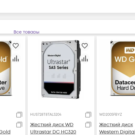
Все товары
HUS728T8TAL5204
WD2005FBYZ
Жесткий диск WD
Жесткий диск
 Gold
Ultrastar DC HC320
Western Digita