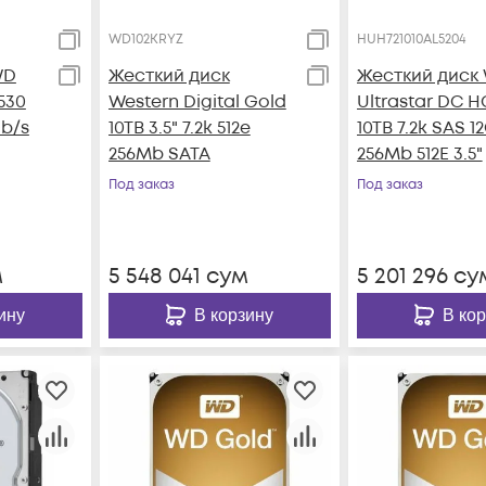
WD102KRYZ
HUH721010AL5204
WD
Жесткий диск
Жесткий диск
530
Western Digital Gold
Ultrastar DC H
Gb/s
10TB 3.5" 7.2k 512e
10TB 7.2k SAS 1
256Mb SATA
256Mb 512E 3.5"
Под заказ
Под заказ
м
5 548 041
сум
5 201 296
су
ину
В корзину
В ко