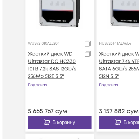
WUS721010AL5204
HUS726T4TALA6L4
Жесткий диск WD
Жесткий диск 
Ultrastar DC HC330
Ultrastar 7K6 4TB
10TB 7.2k SAS 12Gb/s
SATA 6Gb/s 256
256Mb 512E 3.5"
512N 3.5"
Под заказ
Под заказ
5 665 767
сум
3 157 882
сум
В корзину
В корз