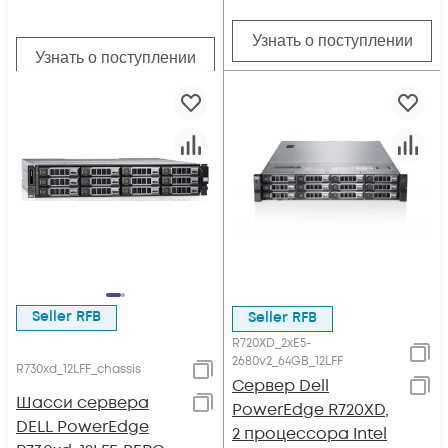
Узнать о поступлении
Узнать о поступлении
Seller RFB
Seller RFB
R720XD_2xE5-
2680v2_64GB_12LFF
R730xd_12LFF_chassis
Сервер Dell
Шасси сервера
PowerEdge R720XD,
DELL PowerEdge
2 процессора Intel