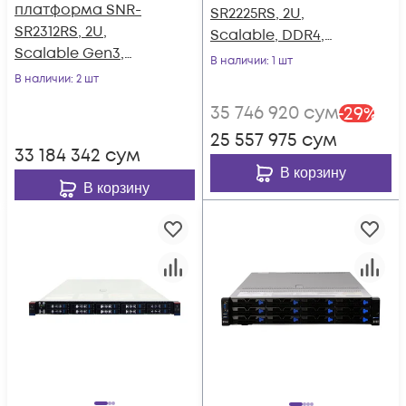
платформа SNR-
SR2225RS, 2U,
SR2312RS, 2U,
Scalable, DDR4,
Scalable Gen3,
25xHDD,
В наличии
: 1 шт
DDR4, 12xHDD,
резервируемый БП
В наличии
: 2 шт
резервируемый БП
35 746 920
сум
-
29
%
25 557 975
сум
33 184 342
сум
В корзину
В корзину