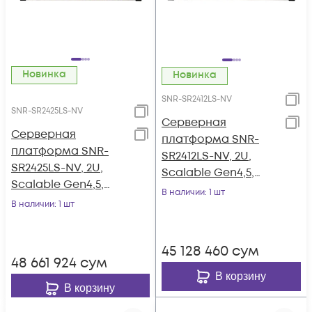
Новинка
Новинка
SNR-SR2412LS-NV
SNR-SR2425LS-NV
Серверная
Серверная
платформа SNR-
платформа SNR-
SR2412LS-NV, 2U,
SR2425LS-NV, 2U,
Scalable Gen4,5,
Scalable Gen4,5,
DDR5, 12xHDD,
В наличии
: 1 шт
DDR5, 24xHDD,
В наличии
: 1 шт
резервируемый БП
резервируемый БП
45 128 460
сум
48 661 924
сум
В корзину
В корзину