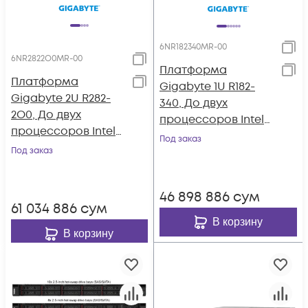
6NR182340MR-00
6NR2822O0MR-00
Платформа
Платформа
Gigabyte 1U R182-
Gigabyte 2U R282-
340, До двух
2O0, До двух
процессоров Intel
процессоров Intel
Xeon Scalable Gen3,
Под заказ
Xeon Scalable Gen3,
Под заказ
DDR4, 4x3,5" HDD
DDR4, 24x2,5" HDD
SATA, 2x1000Base-T
SATA/SAS,
46 898 886
сум
2x1000Base-T
61 034 886
сум
В корзину
В корзину