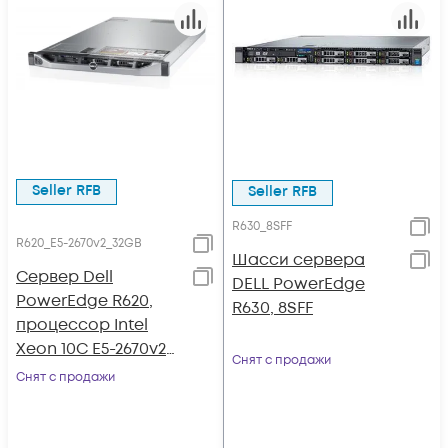
Seller RFB
Seller RFB
R630_8SFF
R620_E5-2670v2_32GB
Шасси сервера
Сервер Dell
DELL PowerEdge
PowerEdge R620,
R630, 8SFF
процессор Intel
Xeon 10C E5-2670v2
Снят с продажи
2.50GHz, 32GB DRAM
Снят с продажи