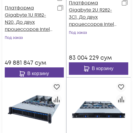
Платформа
Платформа
Gigabyte 2U R282-
Gigabyte 1U R182-
3C1, До двух
N20, До двух
процессоров Intel
процессоров Intel
Xeon Scalable Gen3,
Под заказ
Xeon Scalable Gen3,
Под заказ
DDR4, 8x3,5"/2,5"
DDR4, 10x2,5"
SATA/SAS, 4x3.5"/2,5
SATA/SAS/Gen4
SATA/SAS/Gen4
83 004 229
сум
NVMe, 2x1000Base-T
NVMe, 2x1000Base-T
49 881 847
сум
В корзину
В корзину