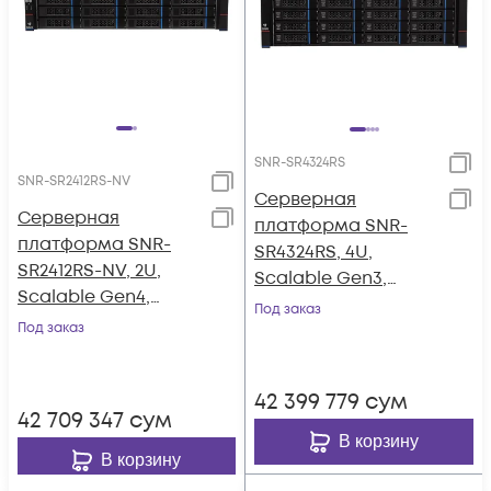
SNR-SR4324RS
SNR-SR2412RS-NV
Серверная
Серверная
платформа SNR-
платформа SNR-
SR4324RS, 4U,
SR2412RS-NV, 2U,
Scalable Gen3,
Scalable Gen4,
DDR4, 24xHDD,
Под заказ
DDR5,
Под заказ
резервируемый БП
12xSATA/SAS/NVMe,
резервируемый БП
42 399 779
сум
42 709 347
сум
В корзину
В корзину