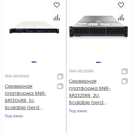
SNR-SR2325RS
SNR-SR1304RS
Серверная
Серверная
платформа SNR-
платформа SNR-
SR2325RS, 2U,
SR1304RS, 1U,
Scalable Gen3,
Scalable Gen3,
DDR4, 25xHDD,
Под заказ
DDR4, 4xHDD,
Под заказ
резервируемый БП
резервируемый БП