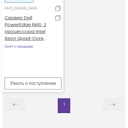
R610_2xE5620_24GB
Сервер Dell
PowerEdge R610, 2
процессора Intel
Xeon Quad-Core
E5620 2.4GHz, 24GB
Снят с продажи
DRAM
Узнать о поступлении
1
Назад
Дальше