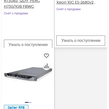
R730xd, 12LFF, PERC
Xeon 10C E5-2680v2
H730/1GB FBWC
2.80GHz, 64GB
Снят с продажи
Снят с продажи
DRAM, 12LFF
Узнать о поступлении
Узнать о поступлении
Seller RFB