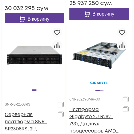
25 937 250
сум
30 032 298
сум
В корзину
В корзину
6NR282Z90MR-00
SNR-SR2308RS
Платформа
Серверная
Gigabyte 2U R282-
платформа SNR-
Z90, До двух
SR2308RS, 2U,
процессоров AMD