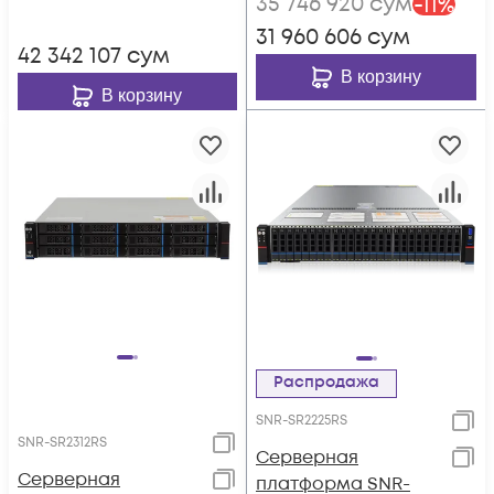
35 746 920
сум
-
11
%
резервируемый БП
31 960 606
сум
42 342 107
сум
В корзину
В корзину
Распродажа
SNR-SR2225RS
SNR-SR2312RS
Серверная
Серверная
платформа SNR-