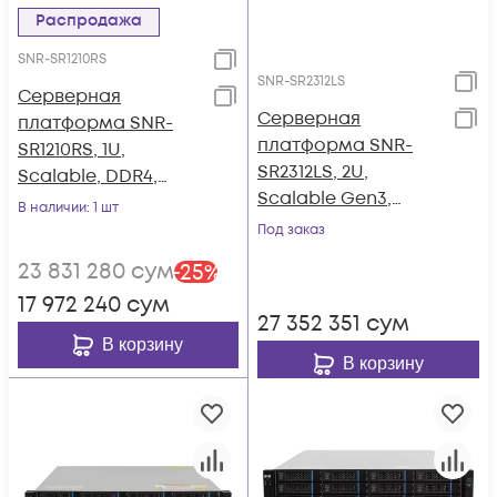
Распродажа
SNR-SR1210RS
SNR-SR2312LS
Серверная
Серверная
платформа SNR-
платформа SNR-
SR1210RS, 1U,
SR2312LS, 2U,
Scalable, DDR4,
Scalable Gen3,
10xHDD,
В наличии
: 1 шт
DDR4, 12xHDD,
резервируемый БП
Под заказ
резервируемый БП
23 831 280
сум
-
25
%
17 972 240
сум
27 352 351
сум
В корзину
В корзину