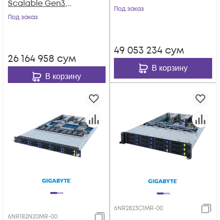
Scalable Gen3,
EPYC 7003, DDR4,
Под заказ
DDR4, 8xHDD,
Под заказ
8x3,5"/2,5" SATA/SAS,
резервируемый БП
4x3.5"/2,5 SATA,
2x1000Base-T
49 053 234
сум
26 164 958
сум
В корзину
В корзину
6NR2823C1MR-00
6NR182N20MR-00