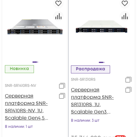
Новинка
Распродажа
SNR-SR1310RS
SNR-SR1410RS-NV
Серверная
Серверная
платформа SNR-
платформа SNR-
SR1310RS, 1U,
SR1410RS-NV, 1U,
Scalable Gen3,
Scalable Gen4,5,
DDR4, 10xHDD,
В наличии
: 3 шт
DDR5,
резервируемый БП
В наличии
: 1 шт
10xSATA/SAS/NVMe,