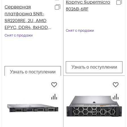
Корпус Supermicro
Серверная
8026B-6RF
платформа SNR-
SR2208RE, 2U, AMD
EPYC, DDR4, 8xHDD,
Снят с продажи
резервируемый БП
Снят с продажи
Узнать о поступлении
Узнать о поступлении