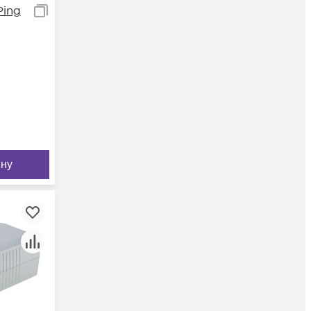
Ping
ину