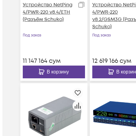
Устройство NetPing
Устройство NetP
4/PWR-220 v8.4/ETH
4/PWR-220
(Разъём Schuko)
v8.2/GSM3G (Раз
Schuko)
Под заказ
Под заказ
11 147 164
сум
12 619 166
сум
В корзину
В корзин