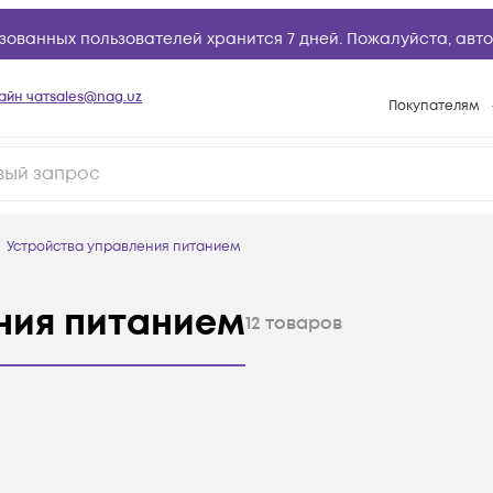
зованных пользователей хранится 7 дней. Пожалуйста,
авто
айн чат
sales@nag.uz
Покупателям
Способы опла
Условия доста
Возврат товар
Устройства управления питанием
Вопросы и отв
Техническая п
ния питанием
12
товаров
База знаний
Конфигуратор