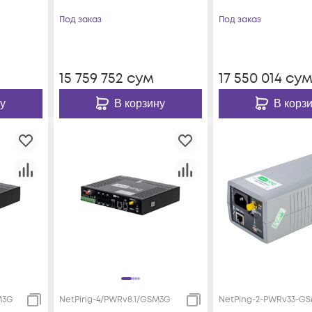
Под заказ
Под заказ
15 759 752
сум
17 550 014
су
у
В корзину
В корз
M3G
NetPing-4/PWRv8.1/GSM3G
NetPing-2-PWRv33-G