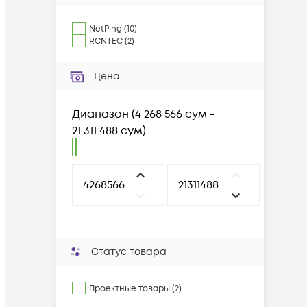
NetPing
(
10
)
RCNTEC
(
2
)
Цена
Диапазон
(
4 268 566 сум -
21 311 488 сум
)
Статус товара
Проектные товары (2)