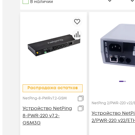
В наличии
Распродажа остатков
NetPing-8-PWRv7.2-GSM
NetPing 2/PWR-220 v22/
Устройство NetPing
Устройство NetP
8-PWR-220 v7.2-
2/PWR-220 v22/ET
GSM3G