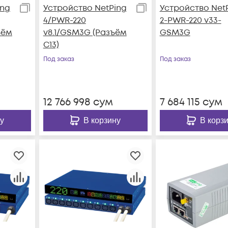
ing
Устройство NetPing
Устройство Net
4/PWR-220
2-PWR-220 v33-
ъём
v8.1/GSM3G (Разъём
GSM3G
C13)
Под заказ
Под заказ
12 766 998
сум
7 684 115
сум
у
В корзину
В корз