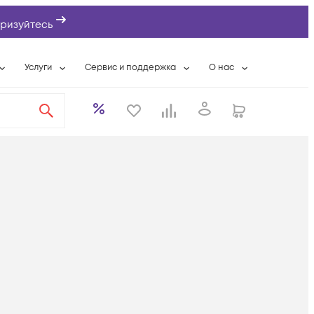
ризуйтесь
Услуги
Сервис и поддержка
О нас
ты
Wi-Fi «под ключ»
Гарантийное обслуживание
О компании
вки
Расширенная гарантия
Разовые выездные работы
Контактная информаци
а
Системная интеграция
Сервисные контракты
Банковские реквизиты
еты
Сервисный центр
Партнеры
оддержка
Техническая поддержка
Новости
Условия оказания услуг
ы