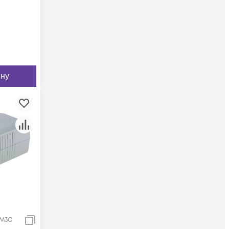
м
ину
SM3G