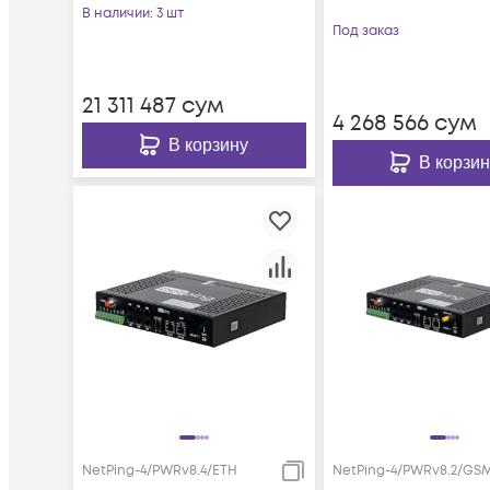
В наличии
: 3 шт
Под заказ
21 311 487
сум
4 268 566
сум
В корзину
В корзин
NetPing-4/PWRv8.4/ETH
NetPing-4/PWRv8.2/GS