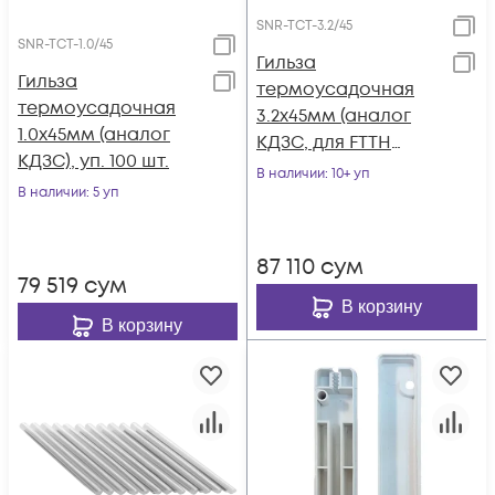
SNR-TCT-3.2/45
SNR-TCT-1.0/45
Гильза
Гильза
термоусадочная
термоусадочная
3.2х45мм (аналог
1.0х45мм (аналог
КДЗС, для FTTH
КДЗС), уп. 100 шт.
кабеля), уп. 50 шт.
В наличии
: 10+ уп
В наличии
: 5 уп
87 110
сум
79 519
сум
В корзину
В корзину