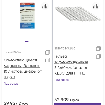
SNR-TCT-3.2/60
SNR-KSS-0-9
Гильза
Самоклеющиеся
термоусадочная
маркеры, блокнот
3.2х60мм (аналог
10 листов, цифры от
КДЗС, для FTTH
0 до 9
кабеля), уп. 50 шт.
Под заказ
Под заказ
32 909
сум
59 957
сум