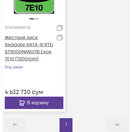
ST8000NM017B
Жесткий диск
Seagate SATA-III 8Tb
ST8000NM017B Exos
7E10 (7200rpm)
256Mb 3.5"
Под заказ
4 632 730
сум
В корзину
1
Назад
Дальше