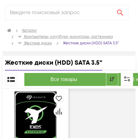
Каталог
Компьютеры, ноутбуки, мониторы, оргтехника
Жесткие диски
Жесткие диски (HDD) SATA 3.5"
Жесткие диски (HDD) SATA 3.5"
По популярности
Все товары
В 