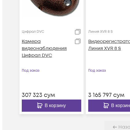
Цифрал DVC
Линия XVR 8 S
Камера
Видеорегистрат
видеонаблюдения
Линия XVR 8 S
Цифрал DVC
Под заказ
Под заказ
307 323
сум
3 165 797
сум
В корзину
В корзин
Наз