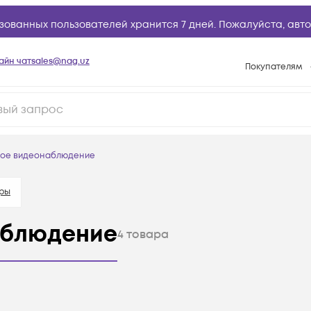
зованных пользователей хранится 7 дней. Пожалуйста,
авто
айн чат
sales@nag.uz
Покупателям
Способы опла
Условия доста
Возврат товар
вое видеонаблюдение
Вопросы и отв
Техническая п
ры
База знаний
аблюдение
4
товара
Конфигуратор