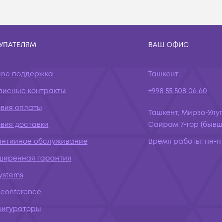
УПАТЕЛЯМ
ВАШ ОФИС
ine поддержка
Ташкент
висные контракты
+998 55 508 06 60
овия оплаты
Ташкент, Мирзо-Улуг
вия доставки
Сайрам 7-тор (бывш.
антийное обслуживание
Время работы:
пн-пт
ширенная гарантия
systems
conference
фигураторы