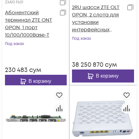
ZXA10 F601
2RU шасси ZTE OLT
Абонентский
GPON, 2 слота для
терминал ZTE ONT
установки
GPON, 1 порт
интерфейсных
10/100/1000Base-T
модулей, 10G, AC
Под заказ
Под заказ
38 250 870
сум
230 483
сум
В корзину
В корзину