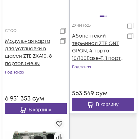
ZXHN F623
GTGO
Абонентский
Модульная карта
терминал ZTE ONT
для установки в
GPON, 4 порта
шасси ZTE ZXA10, 8
10/100Base-T, 1 порт
портов GPON
POTS, WiFi, USB
Под заказ
Под заказ
563 549
сум
6 951 353
сум
В корзину
В корзину