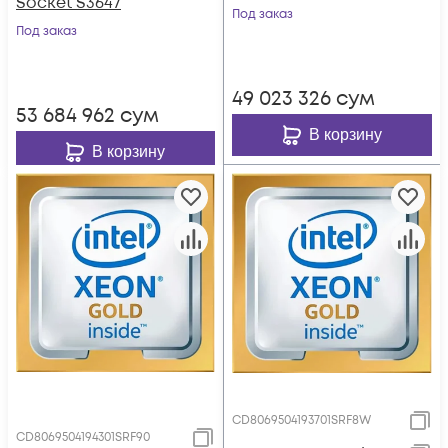
Socket S3647
Под заказ
Под заказ
49 023 326
сум
53 684 962
сум
В корзину
В корзину
CD8069504193701SRF8W
CD8069504194301SRF90