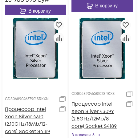
23 900 390
сум
В корзину
В корзину
CD8068904658102SRKXS
CD8068904657901SRKXN
Процессор Intel
Процессор Intel
Xeon Silver 4309Y
Xeon Silver 4310
(2.8GHz/12Mb/8-
(2.10GHz/18Mb/12-
core) Socket S4189
core) Socket S4189
В наличии
: 6 шт