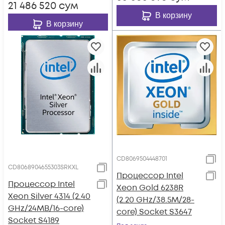
21 486 520
сум
В корзину
В корзину
CD8069504448701
CD8068904655303SRKXL
Процессор Intel
Процессор Intel
Xeon Gold 6238R
Xeon Silver 4314 (2.40
(2.20 GHz/38.5M/28-
GHz/24MB/16-core)
core) Socket S3647
Socket S4189