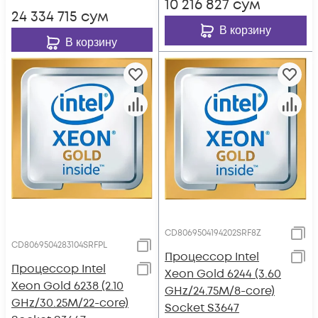
10 216 827
сум
24 334 715
сум
В корзину
В корзину
CD8069504194202SRF8Z
CD8069504283104SRFPL
Процессор Intel
Процессор Intel
Xeon Gold 6244 (3.60
Xeon Gold 6238 (2.10
GHz/24.75M/8-core)
GHz/30.25M/22-core)
Socket S3647