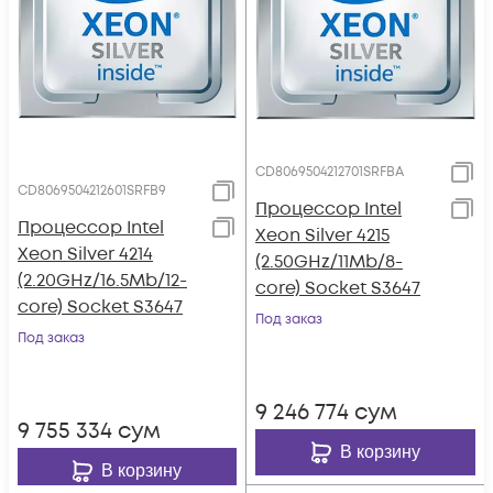
CD8069504212701SRFBA
CD8069504212601SRFB9
Процессор Intel
Процессор Intel
Xeon Silver 4215
Xeon Silver 4214
(2.50GHz/11Mb/8-
(2.20GHz/16.5Mb/12-
core) Socket S3647
core) Socket S3647
Под заказ
Под заказ
9 246 774
сум
9 755 334
сум
В корзину
В корзину