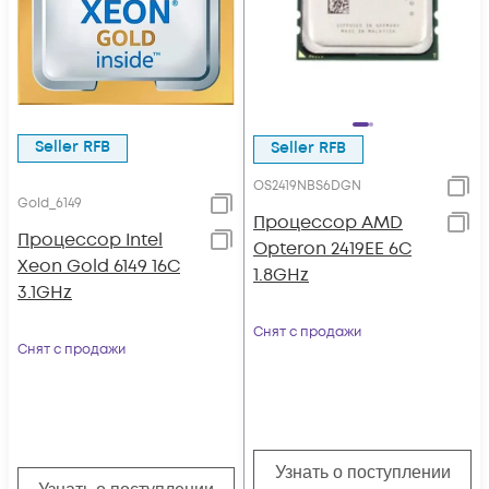
Seller RFB
Seller RFB
OS2419NBS6DGN
Gold_6149
Процессор AMD
Процессор Intel
Opteron 2419EE 6C
Xeon Gold 6149 16С
1.8GHz
3.1GHz
Снят с продажи
Снят с продажи
Узнать о поступлении