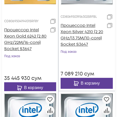
CD8069503956302SRFBL
CD8069504194101SRF8Y
Процессор Intel
Процессор Intel
Xeon Silver 4210 (2.20
Xeon Gold 6242 (2.80
GHz/13.75M/10-core)
GHz/22M/16-core)
Socket S3647
Socket S3647
Под заказ
Под заказ
7 089 210
сум
35 445 930
сум
В корзину
В корзину