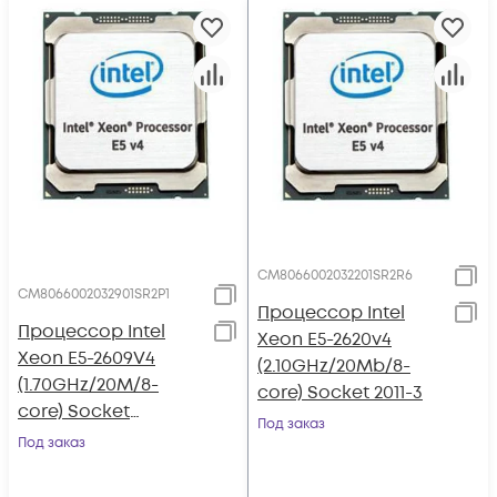
CM8066002032201SR2R6
CM8066002032901SR2P1
Процессор Intel
Процессор Intel
Xeon E5-2620v4
Xeon E5-2609V4
(2.10GHz/20Mb/8-
(1.70GHz/20M/8-
core) Socket 2011-3
core) Socket
Под заказ
LGA2011-3
Под заказ