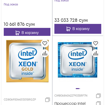
Под заказ
Под заказ
33 033 728
сум
10 661 876
сум
В корзину
В корзину
CM8068404227903SRF7N
CD8069504451301SRGZP
Процессор Intel