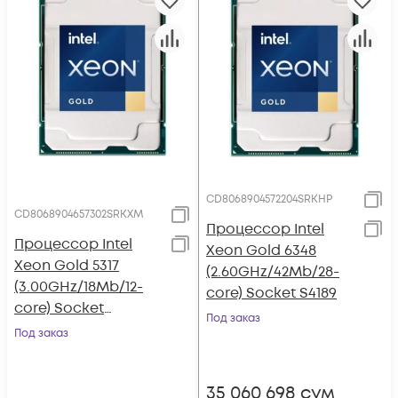
CD8068904572204SRKHP
CD8068904657302SRKXM
Процессор Intel
Процессор Intel
Xeon Gold 6348
Xeon Gold 5317
(2.60GHz/42Mb/28-
(3.00GHz/18Mb/12-
core) Socket S4189
core) Socket
Под заказ
LGA4189
Под заказ
35 060 698
сум