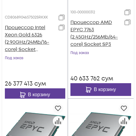
100-000000312
CD8068904657502SRKXK
Процессор AMD
Процессор Intel
EPYC 7763
Xeon Gold 6326
(2.45GHz/256Mb/64-
(2.90GHz/24Mb/16-
core) Socket SP3
core) Socket
Под заказ
LGA4189
Под заказ
40 633 762
сум
26 377 413
сум
В корзину
В корзину