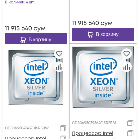
В наличии
: 4 шт
11 915 640
сум
11 915 640
сум
В корзину
В корзину
CD8069503956401SRFBM
CD8069504343701SRG1W
Процессор Intel
Процессор Intel