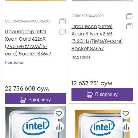
CD8069504449200
CD8069504449000SRGZC
Процессор Intel
Процессор Intel
Xeon Silver 4215R
Xeon Gold 6226R
(3.2GHz/11Mb/8-core)
(2.90 GHz/22M/16-
Socket S3647
core) Socket S3647
Под заказ
Под заказ
12 637 251
сум
22 756 608
сум
В корзину
В корзину