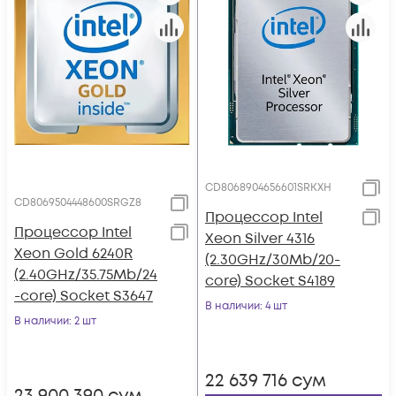
CD8068904656601SRKXH
CD8069504448600SRGZ8
Процессор Intel
Процессор Intel
Xeon Silver 4316
Xeon Gold 6240R
(2.30GHz/30Mb/20-
(2.40GHz/35.75Mb/24
core) Socket S4189
-core) Socket S3647
В наличии
: 4 шт
В наличии
: 2 шт
22 639 716
сум