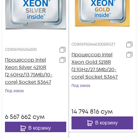
CD8069504446300SRGZ7
CD8069504344500
Процессор Intel
Процессор Intel
Xeon Gold 5218R
Xeon Silver 4210R
(2.1GHz/27.5Mb/20-
(2.4GHz/13,75Mb/10-
core) Socket S3647
core) Socket S3647
Под заказ
Под заказ
14 794 816
сум
6 567 662
сум
В корзину
В корзину