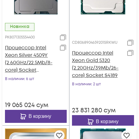
Новинка
PK8071305554400
CD8068904659201SRKWU
Процессор Intel
Процессор Intel
Xeon Silver 4509Y
Xeon Gold 5320
(2.60GHz/22.5Mb/8-
(2.20GHz/39Mb/26-
core) Socket
core) Socket S4189
LGA4677
В наличии
: 6 шт
В наличии
: 2 шт
19 065 024
сум
23 831 280
сум
В корзину
В корзину