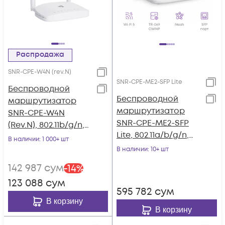
Распродажа
SNR-CPE-W4N (rev.N)
SNR-CPE-ME2-SFP Lite
Беспроводной
Беспроводной
маршрутизатор
маршрутизатор
SNR-CPE-W4N
SNR-CPE-ME2-SFP
(Rev.N), 802.11b/g/n,
Lite, 802.11a/b/g/n,
5xFE RJ45
В наличии
: 1 000+ шт
802.11ac Wave 2,
В наличии
: 10+ шт
4xGE RJ45, 1xSFP
142 987
сум
-
14
%
123 088
сум
595 782
сум
В корзину
В корзину