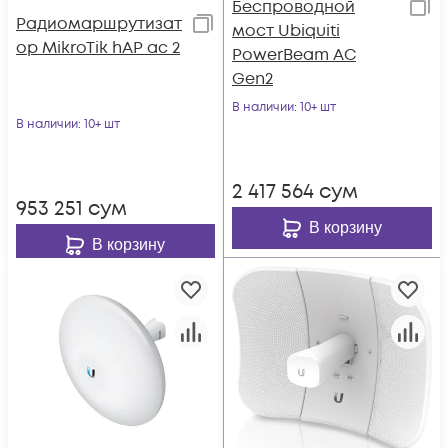
Беспроводной
Радиомаршрутизат
мост Ubiquiti
ор MikroTik hAP ac 2
PowerBeam AC
Gen2
В наличии
: 10+ шт
В наличии
: 10+ шт
2 417 564
сум
953 251
сум
В корзину
В корзину