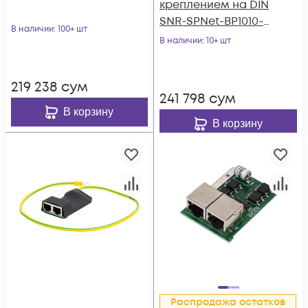
креплением на DIN
SNR-SPNet-BP1010-
В наличии
: 100+ шт
IP20
В наличии
: 10+ шт
219 238
сум
241 798
сум
В корзину
В корзину
Распродажа остатков