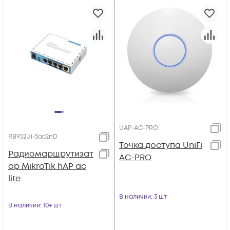
UAP-AC-PRO
RB952Ui-5ac2nD
Toчка доступа UniFi
Радиомаршрутизат
AC-PRO
ор MikroTik hAP ac
lite
В наличии
: 3 шт
В наличии
: 10+ шт