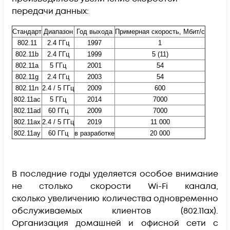
передачи данных:
Стандарт
Диапазон
Год выхода
Примерная скорость, Мбит/с
802.11
2.4 ГГц
1997
1
802.11b
2.4 ГГц
1999
5 (11)
802.11a
5 ГГц
2001
54
802.11g
2.4 ГГц
2003
54
802.11n
2.4 / 5 ГГц
2009
600
802.11ac
5 ГГц
2014
7000
802.11ad
60 ГГц
2009
7000
802.11ax
2.4 / 5 ГГц
2019
11 000
802.11ay
60 ГГц
в разработке
20 000
В последние годы уделяется особое внимание
не столько скорости Wi-Fi канала,
сколько увеличению количества одновременно
обслуживаемых клиентов
(
802.11ax
)
.
Организация домашней и офисной сети с