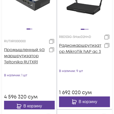
RBD53iG-5HacD2HnD
RUTXR1000000
Радиомаршрутизат
Промышленный 4G
ор MikroTik hAP ac 3
маршрутизатор
Teltonika RUTXR1
В наличии
: 9 шт
В наличии
: 1 шт
1 692 020
сум
4 596 320
сум
В корзину
В корзину