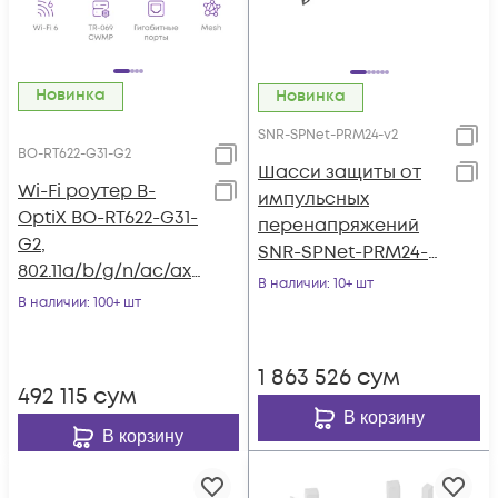
Новинка
Новинка
SNR-SPNet-PRM24-v2
BO-RT622-G31-G2
Шасси защиты от
Wi-Fi роутер B-
импульсных
OptiX BO-RT622-G31-
перенапряжений
G2,
SNR-SPNet-PRM24-
802.11a/b/g/n/ac/ax,
V2
В наличии
: 10+ шт
4xGE RJ45
В наличии
: 100+ шт
1 863 526
сум
492 115
сум
В корзину
В корзину