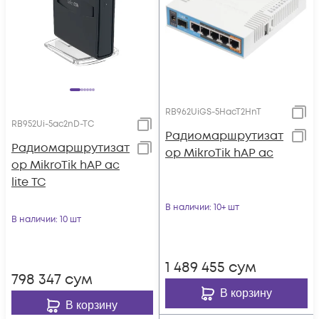
RB962UiGS-5HacT2HnT
RB952Ui-5ac2nD-TC
Радиомаршрутизат
Радиомаршрутизат
ор MikroTik hAP ac
ор MikroTik hAP ac
lite TC
В наличии
: 10+ шт
В наличии
: 10 шт
1 489 455
сум
798 347
сум
В корзину
В корзину