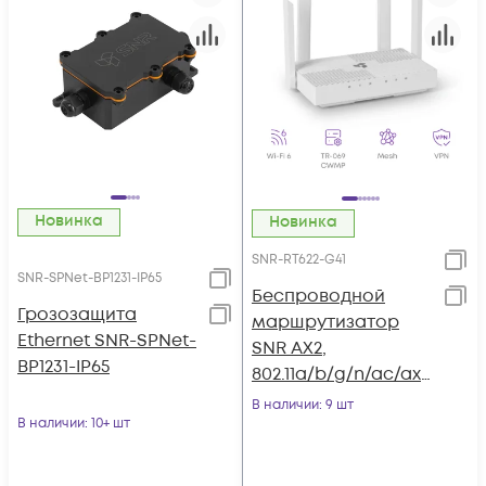
Новинка
Новинка
SNR-RT622-G41
SNR-SPNet-BP1231-IP65
Беспроводной
Грозозащита
маршрутизатор
Ethernet SNR-SPNet-
SNR AX2,
BP1231-IP65
802.11a/b/g/n/ac/ax,
5xGE RJ45
В наличии
: 9 шт
В наличии
: 10+ шт