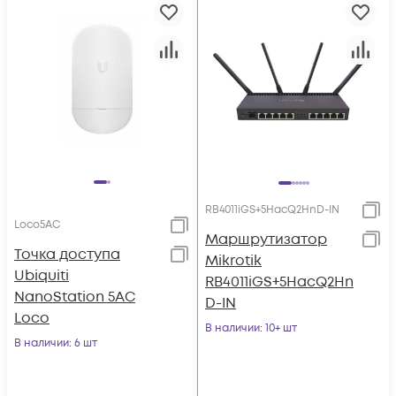
RB4011iGS+5HacQ2HnD-IN
Loco5AC
Маршрутизатор
Точка доступа
Mikrotik
Ubiquiti
RB4011iGS+5HacQ2Hn
NanoStation 5AC
D-IN
Loco
В наличии
: 10+ шт
В наличии
: 6 шт