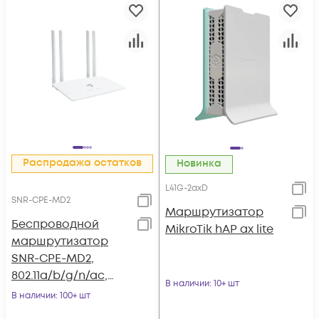
Распродажа остатков
Новинка
L41G-2axD
SNR-CPE-MD2
Маршрутизатор
Беспроводной
MikroTik hAP ax lite
маршрутизатор
SNR-CPE-MD2,
802.11a/b/g/n/ac,
В наличии
: 10+ шт
5xFE RJ45
В наличии
: 100+ шт