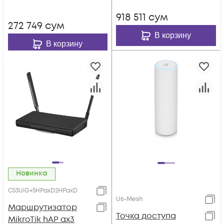
918 511
сум
272 749
сум
В корзину
В корзину
Новинка
C53UiG+5HPaxD2HPaxD
U6-Mesh
Маршрутизатор
Toчка доступа
MikroTik hAP ax3