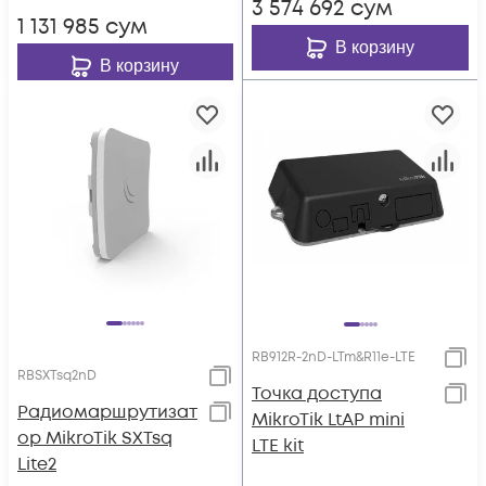
3 574 692
сум
1 131 985
сум
В корзину
В корзину
RB912R-2nD-LTm&R11e-LTE
RBSXTsq2nD
Точка доступа
Радиомаршрутизат
MikroTik LtAP mini
ор MikroTik SXTsq
LTE kit
Lite2