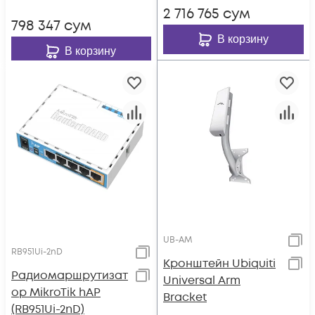
2 716 765
сум
798 347
сум
В корзину
В корзину
UB-AM
RB951Ui-2nD
Кронштейн Ubiquiti
Радиомаршрутизат
Universal Arm
ор MikroTik hAP
Bracket
(RB951Ui-2nD)