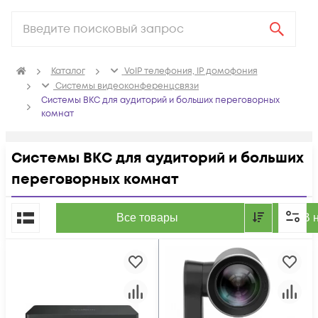
Каталог
VoIP телефония, IP домофония
Системы видеоконференцсвязи
Системы ВКС для аудиторий и больших переговорных
комнат
Системы ВКС для аудиторий и больших
переговорных комнат
По популярности
Все товары
В 