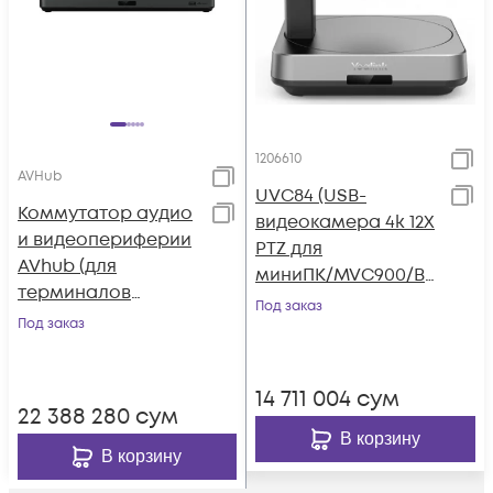
1206610
AVHub
UVC84 (USB-
Коммутатор аудио
видеокамера 4k 12Х
и видеопериферии
PTZ для
AVhub (для
миниПК/MVC900/BY
терминалов
OD, AMS 2 года)
Под заказ
Yealink, AMS - 2
Под заказ
года)
14 711 004
сум
22 388 280
сум
В корзину
В корзину