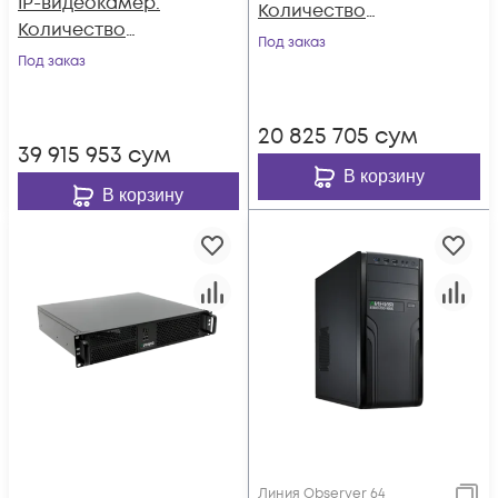
IP-видеокамер.
Количество
Количество
каналов: видео - 32,
Под заказ
каналов: видео - 64,
Под заказ
аудио - 32, до 4 HDD,
аудио - 64, до 4
до 2 мониторов
HDD, до 2
20 825 705
сум
мониторов
39 915 953
сум
В корзину
В корзину
Линия Observer 64