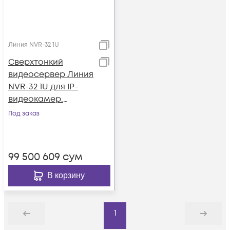
Линия NVR-32 1U
Сверхтонкий
видеосервер Линия
NVR-32 1U для IP-
видеокамер.
Количество
Под заказ
каналов: видео - 32,
аудио - 32, до 4
HDD, 1 источник
99 500 609
сум
питания.
В корзину
1
Назад
Дальше