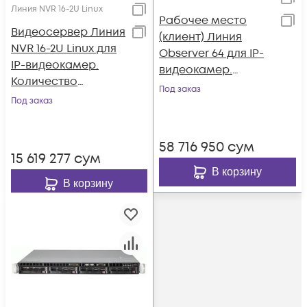
Линия NVR 16-2U Linux
Рабочее место
Видеосервер Линия
(клиент) Линия
NVR 16-2U Linux для
Observer 64 для IP-
IP-видеокамер.
видеокамер.
Количество
Количество
Под заказ
каналов: видео - 16,
Под заказ
каналов до 64, до 8
аудио - 16, до 4 HDD,
(2 Lan) мониторов.
до 2 мониторов
58 716 950
сум
15 619 277
сум
В корзину
В корзину