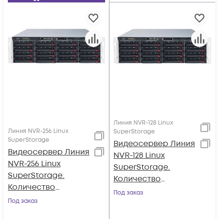
Линия NVR-128 Linux
Линия NVR-256 Linux
SuperStorage
SuperStorage
Видеосервер Линия
Видеосервер Линия
NVR-128 Linux
NVR-256 Linux
SuperStorage.
SuperStorage.
Количество
Количество
каналов: видео -
Под заказ
каналов: видео -
Под заказ
128, аудио - 128; до 16
256, аудио - 256; до
HDD