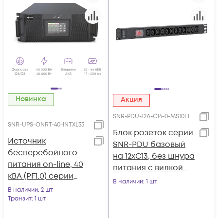
Новинка
Акция
SNR-PDU-12A-C14-0-MS10L1
SNR-UPS-ONRT-40-INTXL33
Блок розеток серии
Источник
SNR-PDU базовый
бесперебойного
на 12xC13, без шнура
питания on-line, 40
питания с вилкой
кВА (PF1.0) серии
C14, 10A
В наличии
: 1 шт
Intelligent
В наличии
: 2 шт
Транзит
: 1 шт