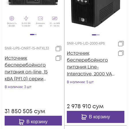
SNR-UPS-LID-2000-XPS
SNR-UPS-ONRT-15-INTXL33
Источник
Источник
бесперебойного
бесперебойного
питания Line-
питания on-line, 15
Interactive, 2000 VA,
кВА (PF1.0) серии
без встроенных АКБ
В наличии
: 5 шт
Intelligent
В наличии
: 3 шт
2 978 910
сум
31 850 505
сум
В корзину
В корзину