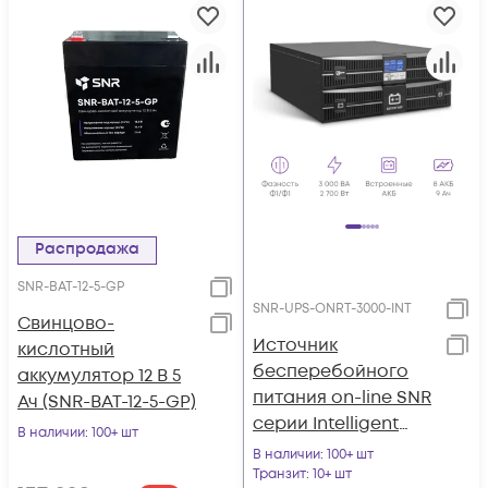
Распродажа
SNR-BAT-12-5-GP
SNR-UPS-ONRT-3000-INT
Свинцово-
Источник
кислотный
бесперебойного
аккумулятор 12 В 5
питания on-line SNR
Ач (SNR-BAT-12-5-GP)
серии Intelligent
В наличии
: 100+ шт
3000 VA, 96VDC
В наличии
: 100+ шт
Транзит
: 10+ шт