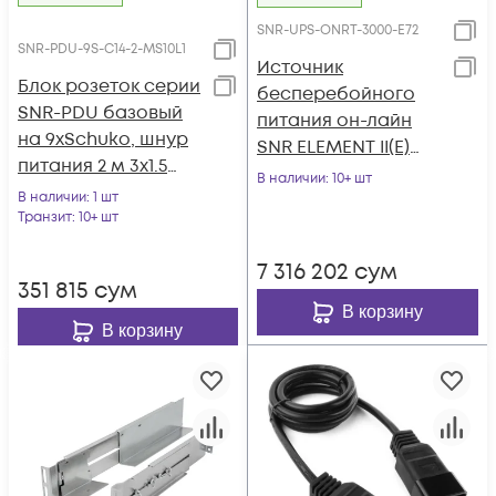
SNR-UPS-ONRT-3000-E72
SNR-PDU-9S-C14-2-MS10L1
Источник
Блок розеток серии
бесперебойного
SNR-PDU базовый
питания он-лайн
на 9хSchuko, шнур
SNR ELEMENT II(E)
питания 2 м 3x1.5
3000ВА/2700Вт, 1ф:1ф
В наличии
: 10+ шт
мм² с вилкой C14,
В наличии
: 1 шт
(208-240В), 72В (DC)
10A
Транзит
: 10+ шт
(6x7Ач)
7 316 202
сум
351 815
сум
В корзину
В корзину