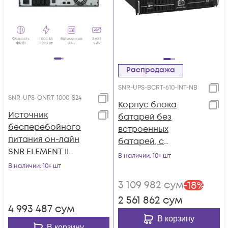
Распродажа
SNR-UPS-BCRT-610-INT-NB
SNR-UPS-ONRT-1000-S24
Корпус блока
Источник
батарей без
бесперебойного
встроенных
питания он-лайн
батарей, с
SNR ELEMENT II
перемычками, для
В наличии
: 10+ шт
1000ВА/1000Вт (PF-
ИБП 6000 VA/10 000
В наличии
: 10+ шт
1.0), 1ф:1ф (220-240В),
VA, серии Intelligent
3 109 982
сум
-
18
%
24В (DC) (2x9Ач)
2 561 862
сум
4 993 487
сум
В корзину
В корзину