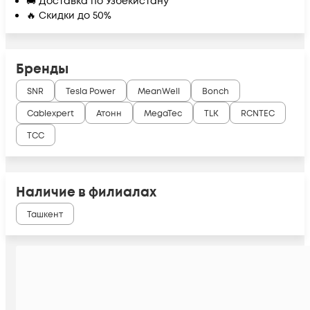
🚚 Доставка по Узбекистану
🔥 Скидки до 50%
Бренды
SNR
Tesla Power
MeanWell
Bonch
Cablexpert
Атонн
MegaTec
TLK
RCNTEC
ТСС
Наличие в филиалах
Ташкент