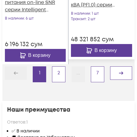
питания on-line SNR
кВА (PF1.0) серии
серии Intelligent
Intelligent
В наличии
: 1 шт
2000 VA, 72VDC
В наличии
: 6 шт
Транзит
: 2 шт
48 321 852
сум
6 196 132
сум
В корзину
В корзину
1
2
...
7
Назад
Дальше
Наши преимущества
Ответов:
1
✅ В наличии