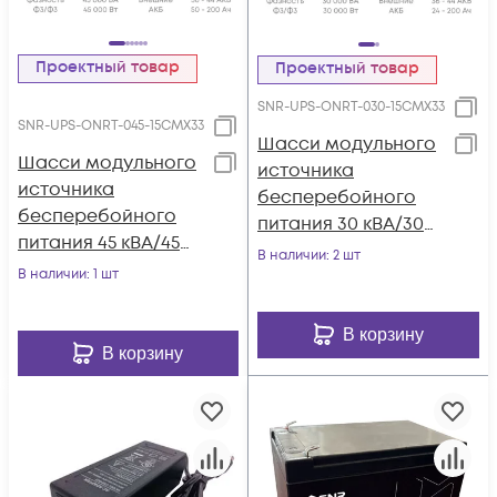
Проектный товар
Проектный товар
SNR-UPS-ONRT-030-15CMX33
SNR-UPS-ONRT-045-15CMX33
Шасси модульного
Шасси модульного
источника
источника
бесперебойного
бесперебойного
питания 30 кВА/30
питания 45 кВА/45
кВт серии СМ, 2
В наличии
: 2 шт
кВт серии СМ, 3
В наличии
: 1 шт
слота для силовых
слота для силовых
модулей 15 кВА/15
модулей 15 кВА/15
кВт (SNR-UPS-ONRT-
В корзину
кВт (SNR-UPS-ONRT-
В корзину
030-15CMX33)
045-15CMX33)