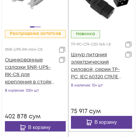
Распродажа остатков
Новинка
TP-PC-C19-С20-16A-1.8
SNR-UPS-RK-mini-CS
Шнур питания
Оцинкованные
электрический
cалазки SNR-UPS-
силовой, серии TP-
RK-CS для
PC, IEC 60320 C19/IEC
крепления в стойку
60320 С20 прямой,
В наличии
: 10+ шт
глубиной 600-
В наличии
: 100+ шт
250B, 16A, 3х1.5 мм²,
800мм, ИБП серии
1.8 м
SNR-UPS
75 917
сум
402 878
сум
В корзину
В корзину