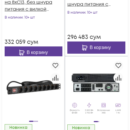
на 8xC13, без шнура
шнура питания с
питания с вилкой
вилкой C14, 10A
В наличии
: 10+ шт
C14, 10A
В наличии
: 10+ шт
296 483
сум
332 059
сум
В корзину
В корзину
Новинка
Новинка