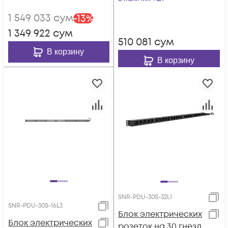
SNR-UPS
1 549 033
сум
-
13
%
1 349 922
сум
510 081
сум
В корзину
В корзину
SNR-PDU-30S-32L1
SNR-PDU-30S-16L3
Блок электрических
Блок электрических
розеток на 30 гнезд