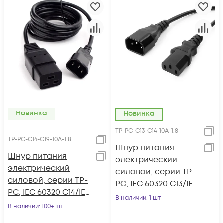
Новинка
Новинка
TP-PC-С13-С14-10A-1.8
TP-PC-C14-С19-10A-1.8
Шнур питания
Шнур питания
электрический
электрический
силовой, серии TP-
силовой, серии TP-
PC, IEC 60320 С13/IEC
PC, IEC 60320 C14/IEC
60320 С14 прямой,
В наличии
: 1 шт
60320 С19 прямой,
В наличии
: 100+ шт
250B, 10A, 3х1.0 мм²,
250B, 10A, 3х1.0 мм²,
1.8 м