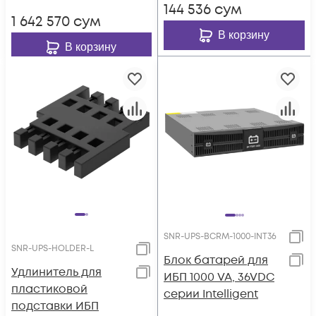
144 536
сум
1 642 570
сум
В корзину
В корзину
SNR-UPS-BCRM-1000-INT36
SNR-UPS-HOLDER-L
Блок батарей для
Удлинитель для
ИБП 1000 VA, 36VDC
пластиковой
серии Intelligent
подставки ИБП