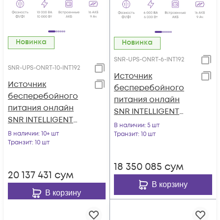
Новинка
Новинка
SNR-UPS-ONRT-6-INT192
SNR-UPS-ONRT-10-INT192
Источник
Источник
бесперебойного
бесперебойного
питания онлайн
питания онлайн
SNR INTELLIGENT
SNR INTELLIGENT
6кВА/6кВт, 1ф:1ф,
В наличии
: 5 шт
10кВА/10кВт, 1ф:1ф,
В наличии
: 10+ шт
192В(DC) (16x9Ач)
Транзит
: 10 шт
192В(DC) (16x9Ач)
Транзит
: 10 шт
18 350 085
сум
20 137 431
сум
В корзину
В корзину