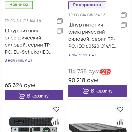
Новинка
Распродажа
TP-PC-С14-C15-16A-1.5
TP-PC-SH-С13-10A-1.8
Шнур питания
Шнур питания
электрический
электрический
силовой, серии TP-
силовой, серии TP-
PC, IEC 60320 С14/IEC
PC, EU-Schuko/IEC
60320 С15 прямой,
В наличии
: 8 шт
60320 С13 прямой,
250B, 16A, 3х1.5 мм2,
В наличии
: 9 шт
250B, 10A, 3х1.0 мм²,
1.5 м, черный
114 758
сум
-
21
%
1.8 м
90 218
сум
65 324
сум
В корзину
В корзину