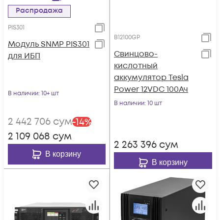
Распродажа
PIS301
B12100GP
Модуль SNMP PIS301
Свинцово-
для ИБП
кислотный
аккумулятор Tesla
Power 12VDC 100Ач
В наличии
: 10+ шт
В наличии
: 10 шт
2 442 706
сум
-
14
%
2 109 068
сум
2 263 396
сум
В корзину
В корзину