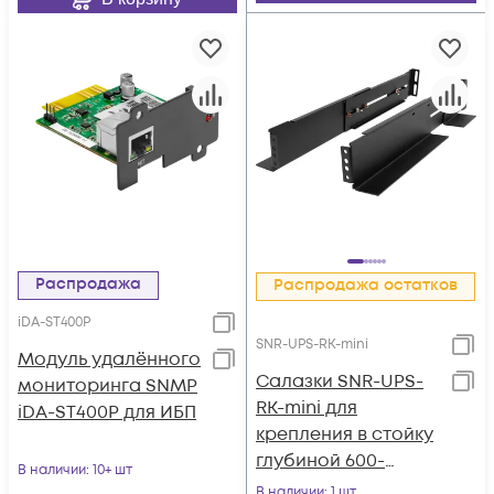
Распродажа
Распродажа остатков
iDA-ST400P
SNR-UPS-RK-mini
Модуль удалённого
Cалазки SNR-UPS-
мониторинга SNMP
RK-mini для
iDA-ST400P для ИБП
крепления в стойку
глубиной 600-
В наличии
: 10+ шт
800мм, ИБП серии
В наличии
: 1 шт