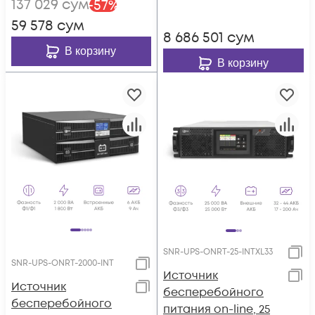
137 029
сум
-
57
%
59 578
сум
8 686 501
сум
В корзину
В корзину
SNR-UPS-ONRT-25-INTXL33
SNR-UPS-ONRT-2000-INT
Источник
Источник
бесперебойного
бесперебойного
питания on-line, 25