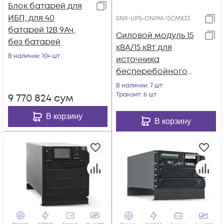
Блок батарей для
ИБП, для 40
SNR-UPS-ONPM-15CMX33
батарей 12В 9Ач,
Силовой модуль 15
без батарей
кВА/15 кВт для
В наличии
: 10+ шт
источника
бесперебойного
питания серии СМ
В наличии
: 7 шт
(SNR-UPS-ONPM-
Транзит
: 6 шт
9 770 824
сум
15CMX33)
В корзину
В корзину