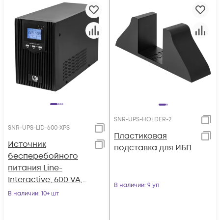
SNR-UPS-HOLDER-2
SNR-UPS-LID-600-XPS
Пластиковая
Источник
подставка для ИБП
бесперебойного
питания Line-
Interactive, 600 VA,
В наличии
: 9 уп
без встроенных АКБ
В наличии
: 10+ шт