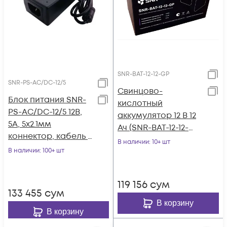
SNR-BAT-12-12-GP
SNR-PS-AC/DC-12/5
Свинцово-
Блок питания SNR-
кислотный
PS-AC/DC-12/5 12В,
аккумулятор 12 В 12
5А, 5x2.1мм
Ач (SNR-BAT-12-12-
коннектор, кабель с
GP)
В наличии
: 10+ шт
вилкой для подкл. к
В наличии
: 100+ шт
220В
119 156
сум
133 455
сум
В корзину
В корзину