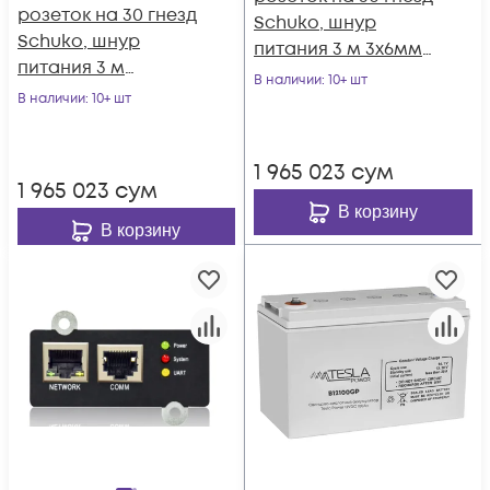
розеток на 30 гнезд
Schuko, шнур
Schuko, шнур
питания 3 м 3x6мм2
питания 3 м
с вилкой IEC 60309
В наличии
: 10+ шт
5x2,5мм2 с вилкой
В наличии
: 10+ шт
32A 2P＋E (IP44)
IEC 60309 16A 3P+N+E
1679.0х50.0х44.4мм
1544x50x44.4мм
1 965 023
сум
1 965 023
сум
В корзину
В корзину