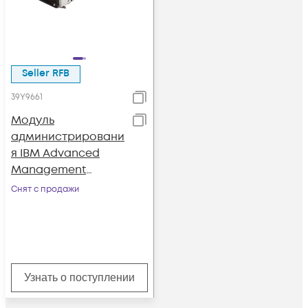
Seller RFB
39Y9661
Модуль
администрировани
я IBM Advanced
Management
Module
Снят с продажи
Узнать о поступлении