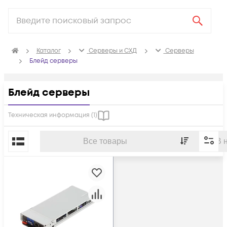
Каталог
Серверы и СХД
Серверы
Блейд серверы
Блейд серверы
Техническая информация (
1
)
По популярности
Все товары
В 