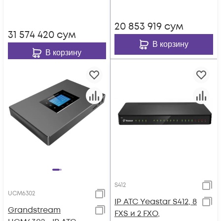
вызовов, до 300
4хFXS, 4xFXO, 1xWAN,
участников в конф.,
1xLAN
20 853 919
сум
8xFXS, 8xFXO, 1xWAN,
31 574 420
сум
1xLAN
В корзину
В корзину
S412
UCM6302
IP АТС Yeastar S412, 8
Grandstream
FXS и 2 FXO,