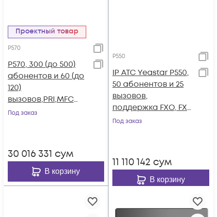
Проектный товар
P570
P550
P570, 300 (до 500)
IP АТС Yeastar P550,
абонентов и 60 (до
50 абонентов и 25
120)
вызовов,
вызовов,PRI,MFC
поддержка FXO, FXS,
R2,SS7,поддержка
Под заказ
GSM, BRI
FXO,FXS,GSM,BRI
Под заказ
30 016 331
сум
11 110 142
сум
В корзину
В корзину