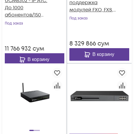
UCM6302 - IP ATC.
поддержка
До 1000
модулей FXO, FXS,
абонентов/150
GSM, BRI, LTE
Под заказ
одновременных
Под заказ
вызовов, до 150
участников в конф.,
8 329 866
сум
2хFXS, 2xFXO, 1xWAN,
11 766 932
сум
1xLAN
В корзину
В корзину