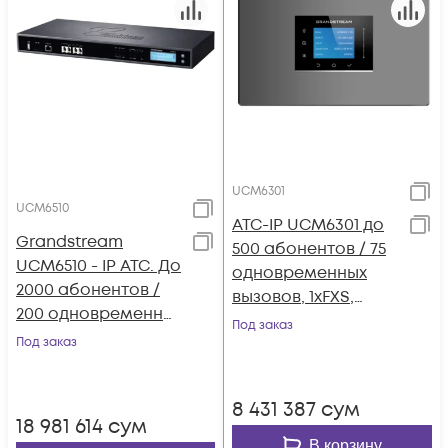
UCM6301
UCM6510
АТС-IP UCM6301 до
Grandstream
500 абонентов / 75
UCM6510 - IP ATC. До
одновременных
2000 абонентов /
вызовов, 1хFXS,
200 одновременных
1xFXO, 1xWAN, 1xLAN
Под заказ
вызовов, до 8
Под заказ
конф.,2хFXS, 2xFXO,
1xPRI(E1), 1xWAN,
8 431 387
сум
1xLAN
18 981 614
сум
В корзину