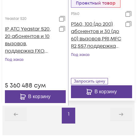
Проектный товар
P560
Yeastar S20
P560, 100 (до 200)
IP АТС Yeastar S20,
абонентов и 30 (до
20 абонентов и 10
60) вызовов,PRI,MFC
вызовов,
R2,SS7,поддержка
поддержка FXO,
FXO,FXS,GSM,BRI
Под заказ
FXS, GSM, BRI
Под заказ
Запросить цену
5 360 488
сум
В корзину
В корзину
1
Назад
Дальше