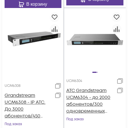
В корзину
UCM6304
UCM6308
АТС Grandstream
Grandstream
UCM6304 - до 2000
UCM6308 - IP ATC.
абонентов/300
До 3000
одновременных
абонентов/450
вызовов, до 200
Под заказ
одновременных
Под заказ
участников в конф.,