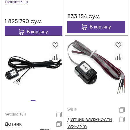
Транзит
: 6 шт
833 154
сум
1 825 790
сум
В корзину
В корзину
WS-2
netping T811
Датчик влажности
Датчик
WS-2 2m