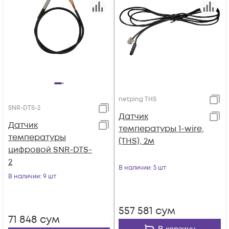
netping THS
SNR-DTS-2
Датчик
Датчик
температуры 1-wire,
температуры
(THS), 2м
цифровой SNR-DTS-
2
В наличии
: 5 шт
В наличии
: 9 шт
557 581
сум
71 848
сум