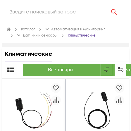
Каталог
Автоматизация и мониторинг
Датчики и сенсоры
Климатические
Климатические
По популярности
Все товары
В 