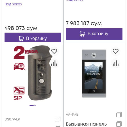
Под заказ
7 983 187
сум
498 073
сум
В корзину
В корзину
AA-14FB
DS07P-LP
Вызывная панель