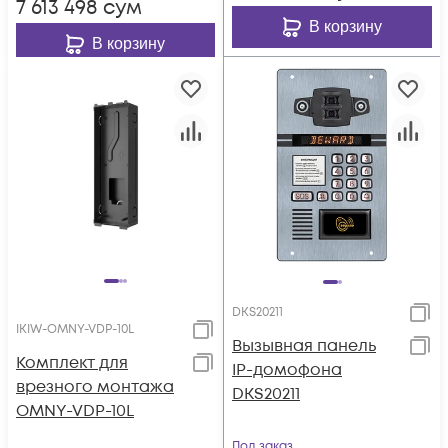
7 613 498
сум
В корзину
В корзину
DKS20211
IKIW-OMNY-VDP-10L
Вызывная панель
Комплект для
IP-домофона
врезного монтажа
DKS20211
OMNY-VDP-10L
Под заказ