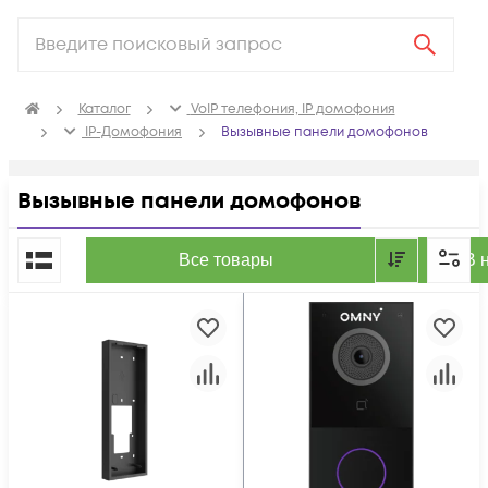
Каталог
VoIP телефония, IP домофония
IP-Домофония
Вызывные панели домофонов
Вызывные панели домофонов
По популярности
Все товары
В 