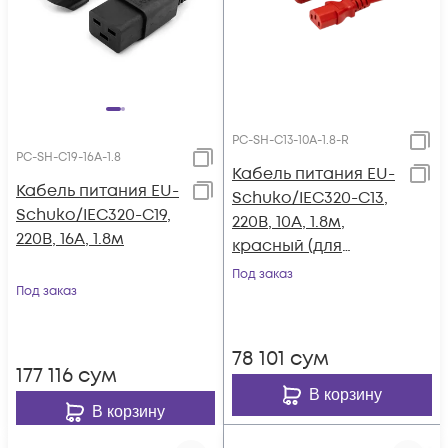
PC-SH-C13-10A-1.8-R
PC-SH-C19-16A-1.8
Кабель питания EU-
Кабель питания EU-
Schuko/IEC320-C13,
Schuko/IEC320-C19,
220B, 10А, 1.8м,
220B, 16А, 1.8м
красный (для
резервного
Под заказ
Под заказ
питания)
78 101
сум
177 116
сум
В корзину
В корзину