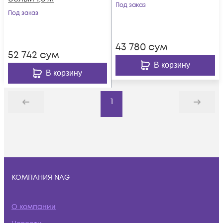
заземлением, 1.8м,
Под заказ
Под заказ
черный, пакет
43 780
сум
52 742
сум
В корзину
В корзину
1
Назад
Дальше
КОМПАНИЯ NAG
О компании