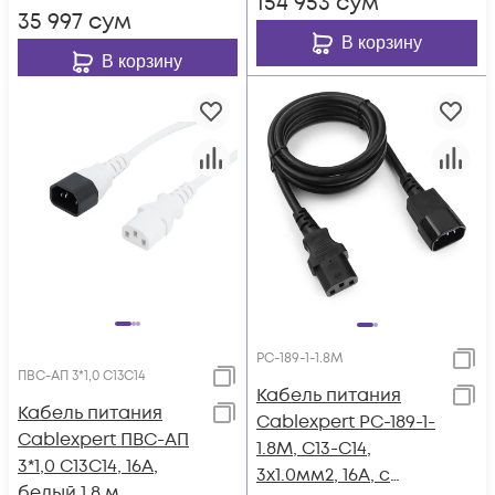
154 953
сум
35 997
сум
В корзину
В корзину
PC-189-1-1.8M
ПВС-АП 3*1,0 С13С14
Кабель питания
Кабель питания
Cablexpert PC-189-1-
Cablexpert ПВС-АП
1.8M, C13-C14,
3*1,0 С13С14, 16A,
3x1.0мм2, 16А, с
белый 1,8 м