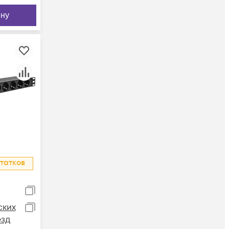
ину
татков
ских
езд