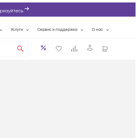
ризуйтесь
Услуги
Сервис и поддержка
О нас
ты
Wi-Fi «под ключ»
Гарантийное обслуживание
О компании
вки
Расширенная гарантия
Разовые выездные работы
Контактная информаци
а
Системная интеграция
Сервисные контракты
Банковские реквизиты
еты
Сервисный центр
Партнеры
оддержка
Техническая поддержка
Новости
Условия оказания услуг
ы