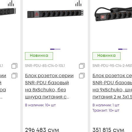
Новинка
Новинка
L1
SNR-PDU-8S-C14-0-10L1
SNR-PDU-9S-C14-2-MS1
рии
Блок розеток серии
Блок розеток с
й
SNR-PDU базовый
SNR-PDU базов
ура
на 8xSchuko, без
на 9хSchuko, ш
шнура питания с
питания 2 м 3x1.
вилкой C14, 10A
с вилкой C14, 10
В наличии
: 10+ шт
В наличии
: 1 шт
Транзит
: 10+ шт
296 483
сум
351 815
сум