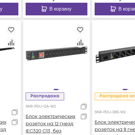
у
В корзину
В корз
Распродажа
Распродажа ос
SNR-PDU-12A-W2
SNR-PDU-08S-W2
Блок электрических
ких
Блок электриче
розеток на 12 гнезд
езд
розеток на 8 гн
IEC320 C13, без