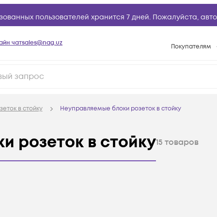
зованных пользователей хранится 7 дней. Пожалуйста,
авто
айн чат
sales@nag.uz
Покупателям
Способы опла
Условия доста
Возврат товар
зеток в стойку
Неуправляемые блоки розеток в стойку
Вопросы и отв
Техническая п
и розеток в стойку
15
товаров
База знаний
Конфигуратор