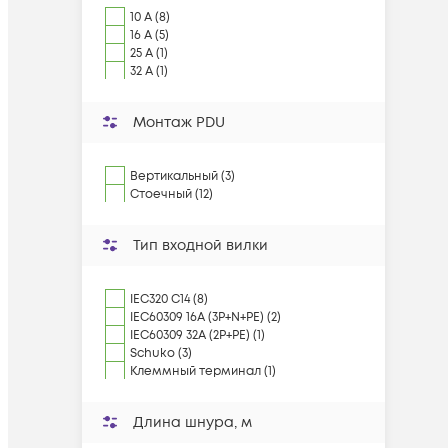
10 A (8)
16 A (5)
25 A (1)
32 A (1)
Монтаж PDU
Вертикальный (3)
Стоечный (12)
Тип входной вилки
IEC320 C14 (8)
IEC60309 16A (3P+N+PE) (2)
IEC60309 32A (2P+PE) (1)
Schuko (3)
Клеммный терминал (1)
Длина шнура, м