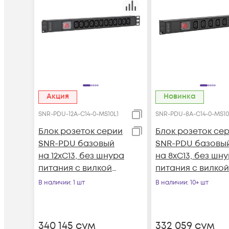
Акция
Новинка
SNR-PDU-12A-C14-0-MS10L1
SNR-PDU-8A-C14-0-MS10
Блок розеток серии
Блок розеток се
SNR-PDU базовый
SNR-PDU базовы
на 12xC13, без шнура
на 8xC13, без шн
питания с вилкой
питания с вилкой
C14, 10A
C14, 10A
В наличии
: 1 шт
В наличии
: 10+ шт
340 145
сум
332 059
сум