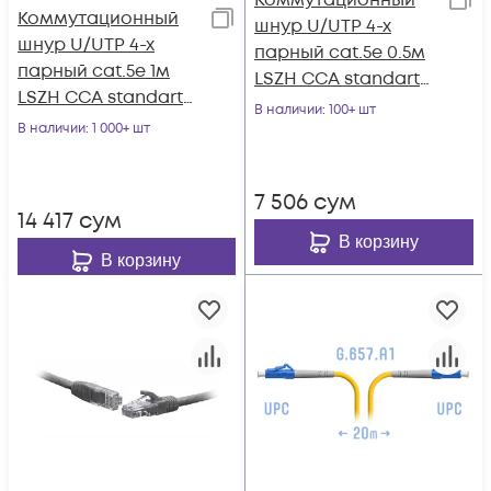
Коммутационный
Коммутационный
шнур U/UTP 4-х
шнур U/UTP 4-х
парный cat.5e 0.5м
парный cat.5e 1м
LSZH CCA standart
LSZH CCA standart
серый
В наличии
: 100+ шт
серый
В наличии
: 1 000+ шт
7 506
сум
14 417
сум
В корзину
В корзину