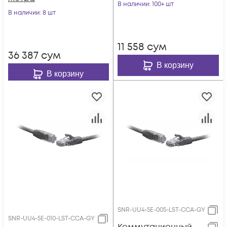
серый
В наличии
: 100+ шт
В наличии
: 8 шт
11 558
сум
36 387
сум
В корзину
В корзину
SNR-UU4-5E-005-LST-CCA-GY
SNR-UU4-5E-010-LST-CCA-GY