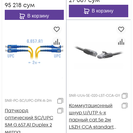
27 087
сум
95 218
сум
В корзину
В корзину
SNR-UU4-5E-020-LST-CCA-GY
SNR-PC-SC/UPC-DPX-A-2m
Коммутационный
Патчкорд
шнур U/UTP 4-х
оптический SC/UPC
парный cat.5e 2м
SM G.657.A1 Duplex 2
LSZH CCA standart
метра