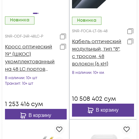
Новинка
Новинка
SNR-FOCA-LT-06-48
SNR-ODF-24R-48LC-P
Кабель оптический
Кросс оптический
модульный, тип "8",
19" (ШКОС)
с тросом, 48
укомплектованный
волокон (6 кН)
на 48 LC портов
В наличии
: 10+ км
(комплект с
В наличии
: 10+ шт
розетками и
Транзит
: 10+ шт
пигтейлами)
10 508 402
сум
1 253 416
сум
В корзину
В корзину