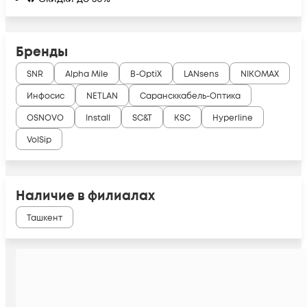
Бренды
SNR
Alpha Mile
B-OptiX
LANsens
NIKOMAX
Инфосис
NETLAN
Сарансккабель-Оптика
OSNOVO
Install
SC&T
KSC
Hyperline
VolSip
Наличие в филиалах
Ташкент