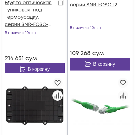
Муфта оптическая
серии SNR-FOSC-12
тупиковая, под
термоусадку,
серии SNR-FOSC-
В наличии
: 10+ шт
CV037
В наличии
: 10+ шт
109 268
сум
214 651
сум
В корзину
В корзину