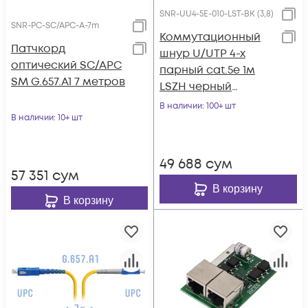
SNR-UU4-5E-010-LST-BK (3,8)
SNR-PC-SC/APC-A-7m
Коммутационный
Патчкорд
шнур U/UTP 4-х
оптический SC/APC
парный cat.5е 1м
SM G.657.A1 7 метров
LSZH черный
(диаметр 3,8 мм)
В наличии
: 100+ шт
В наличии
: 10+ шт
49 688
сум
57 351
сум
В корзину
В корзину