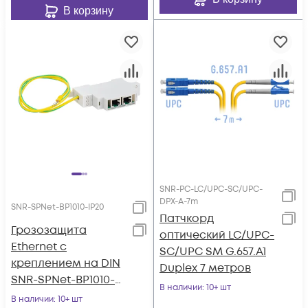
В корзину
SNR-PC-LC/UPC-SC/UPC-
DPX-A-7m
SNR-SPNet-BP1010-IP20
Патчкорд
Грозозащита
оптический LC/UPC-
Ethernet с
SC/UPC SM G.657.A1
креплением на DIN
Duplex 7 метров
SNR-SPNet-BP1010-
В наличии
: 10+ шт
IP20
В наличии
: 10+ шт