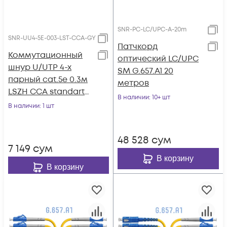
SNR-PC-LC/UPC-A-20m
SNR-UU4-5E-003-LST-CCA-GY
Патчкорд
Коммутационный
оптический LC/UPC
шнур U/UTP 4-х
SM G.657.A1 20
парный cat.5e 0.3м
метров
LSZH CCA standart
В наличии
: 10+ шт
серый
В наличии
: 1 шт
48 528
сум
7 149
сум
В корзину
В корзину