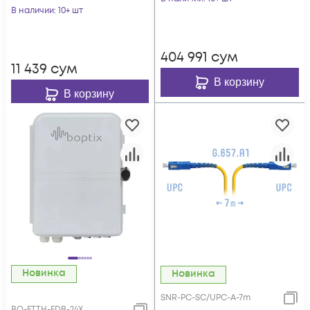
зеленый
В наличии
: 10+ шт
404 991
сум
11 439
сум
В корзину
В корзину
Новинка
Новинка
SNR-PC-SC/UPC-A-7m
BO-FTTH-FDB-24X