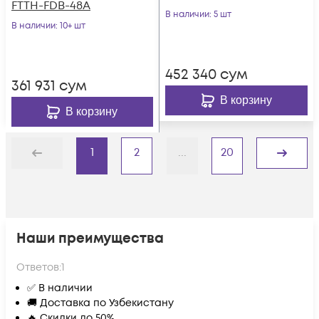
FTTH-FDB-48A
(комплект с
В наличии
: 5 шт
В наличии
: 10+ шт
розетками и
пигтейлами)
452 340
сум
361 931
сум
В корзину
В корзину
1
2
...
20
Назад
Дальше
Наши преимущества
Ответов:
1
✅ В наличии
🚚 Доставка по Узбекистану
🔥 Скидки до 50%