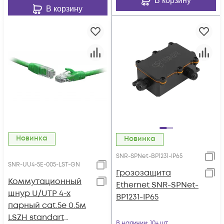
В корзину
В корзину
Новинка
Новинка
SNR-SPNet-BP1231-IP65
SNR-UU4-5E-005-LST-GN
Грозозащита
Коммутационный
Ethernet SNR-SPNet-
шнур U/UTP 4-х
BP1231-IP65
парный cat.5e 0.5м
LSZH standart
В наличии
: 10+ шт