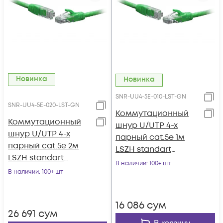
Новинка
Новинка
SNR-UU4-5E-010-LST-GN
SNR-UU4-5E-020-LST-GN
Коммутационный
Коммутационный
шнур U/UTP 4-х
шнур U/UTP 4-х
парный cat.5e 1м
парный cat.5e 2м
LSZH standart
LSZH standart
зеленый
В наличии
: 100+ шт
зеленый
В наличии
: 100+ шт
16 086
сум
26 691
сум