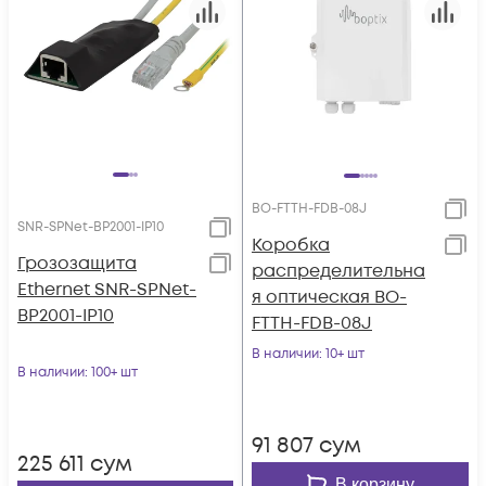
BO-FTTH-FDB-08J
SNR-SPNet-BP2001-IP10
Коробка
Грозозащита
распределительна
Ethernet SNR-SPNet-
я оптическая BO-
BP2001-IP10
FTTH-FDB-08J
В наличии
: 10+ шт
В наличии
: 100+ шт
91 807
сум
225 611
сум
В корзину