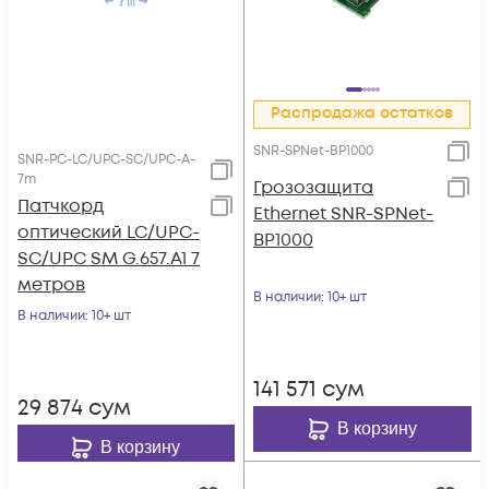
Распродажа остатков
SNR-SPNet-BP1000
SNR-PC-LC/UPC-SC/UPC-A-
7m
Грозозащита
Патчкорд
Ethernet SNR-SPNet-
оптический LC/UPC-
BP1000
SC/UPC SM G.657.A1 7
метров
В наличии
: 10+ шт
В наличии
: 10+ шт
141 571
сум
29 874
сум
В корзину
В корзину