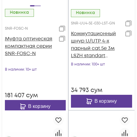
Новинка
Новинка
SNR-UU4-5E-030-LST-GN
SNR-FOSC-N
Коммутационный
Муфта оптическая
шнур U/UTP 4-х
компактная серии
парный cat.5e 3м
SNR-FOSC-N
LSZH standart
зеленый
В наличии
: 100+ шт
В наличии
: 10+ шт
34 793
сум
181 407
сум
В корзину
В корзину