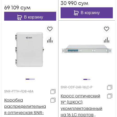
30 990
сум
69 109
сум
В корзину
В корзину
SNR-ODF-24R-16LC-P
SNR-FTTH-FDB-48A
Кросс оптический
Коробка
19" (ШКОС)
распределительна
укомплектованный
я оптическая SNR-
на 16 LC портов