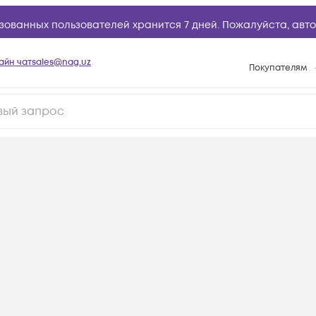
зованных пользователей хранится 7 дней. Пожалуйста,
авто
айн чат
sales@nag.uz
Покупателям
Способы опла
Условия доста
Возврат товар
Вопросы и отв
Техническая п
База знаний
Конфигуратор