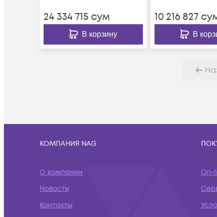
24 334 715
сум
10 216 827
су
В корзину
В корз
На
КОМПАНИЯ NAG
ПОК
О компании
On-l
Новости
Сер
Контакты
Усл