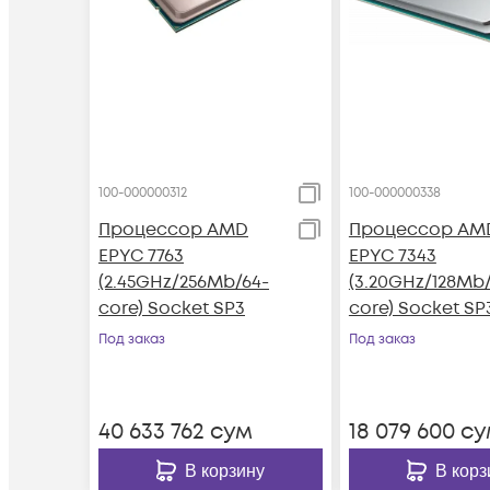
100-000000312
100-000000338
Процессор AMD
Процессор AM
EPYC 7763
EPYC 7343
(2.45GHz/256Mb/64-
(3.20GHz/128Mb/
core) Socket SP3
core) Socket SP
Под заказ
Под заказ
40 633 762
сум
18 079 600
су
В корзину
В корз