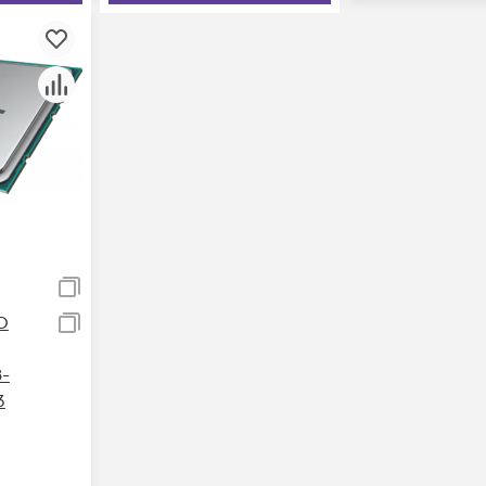
D
8-
3