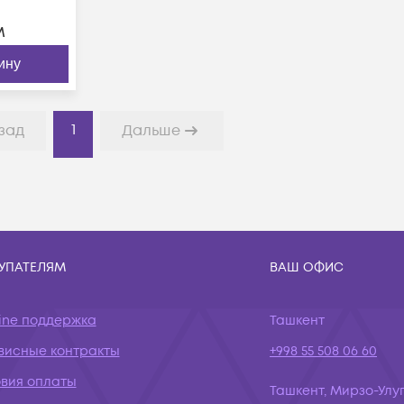
м
ину
1
зад
Дальше
УПАТЕЛЯМ
ВАШ ОФИС
ine поддержка
Ташкент
висные контракты
+998 55 508 06 60
овия оплаты
Ташкент, Мирзо-Улуг