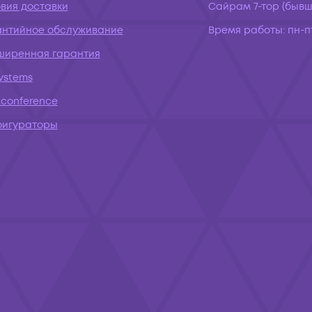
вия доставки
Сайрам 7-тор (бывш.
антийное обслуживание
Время работы:
пн-пт
ширенная гарантия
systems
conference
фигураторы