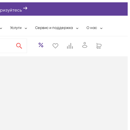
ризуйтесь
Услуги
Сервис и поддержка
О нас
ты
Wi-Fi «под ключ»
Гарантийное обслуживание
О компании
вки
Расширенная гарантия
Разовые выездные работы
Контактная информаци
а
Системная интеграция
Сервисные контракты
Банковские реквизиты
еты
Сервисный центр
Партнеры
оддержка
Техническая поддержка
Новости
Условия оказания услуг
ы