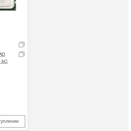
MD
E 6C
туплении