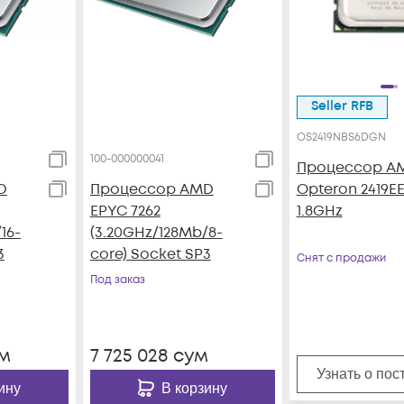
Seller RFB
OS2419NBS6DGN
100-000000041
Процессор A
D
Процессор AMD
Opteron 2419E
EPYC 7262
1.8GHz
16-
(3.20GHz/128Mb/8-
3
core) Socket SP3
Снят с продажи
Под заказ
м
7 725 028
сум
Узнать о пос
ину
В корзину