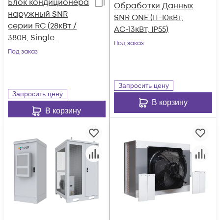
Блок кондиционера
Обработки Данных
наружный SNR
SNR ONE (IT-10кВт,
серии RC (28кВт /
AC-13кВт, IP55)
380В, Single
Под заказ
Refrigeration
Под заказ
System, Plate Type,
R410A)
Запросить цену
Запросить цену
В корзину
В корзину