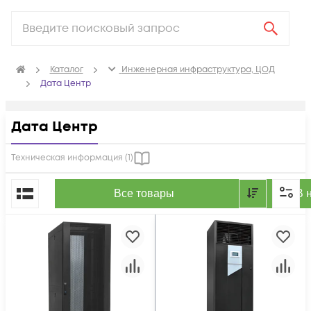
Каталог
Инженерная инфраструктура, ЦОД
Дата Центр
Дата Центр
Техническая информация (
1
)
По популярности
Все товары
В 