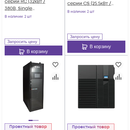
серии RC (32кВт /
серии CS (25.5кВт /
380В, Single
380В, Inverter, Front-
В наличии
: 2 шт
Refrigeration
В наличии
: 2 шт
Flow, Air-Cooled, 7"
System, Plate Type,
LCD)
R410A)
Запросить цену
Запросить цену
В корзину
В корзину
Проектный товар
Проектный товар