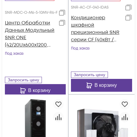
SNR-AC-CF-040-IDAS
SNR-MDC-O-M6-5-10MV-R6-F
Кондиционер
Центр Обработки
шкафной
Данных Модульный
прецизионный SNR
SNR ONE
серии CF (40кВт /
(42/20Uх600х1200,
380В, Inverter, Down-
Под заказ
Indoor, IP55, IT-5кВт,
Под заказ
Flow, Air-Cooled, 7"
AC-6кВт)
LCD)
Запросить цену
Запросить цену
В корзину
В корзину