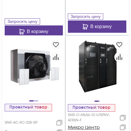
Flow, Air-Cooled, 7"
R410A)
LCD)
Запросить цену
Запросить цену
В корзину
В корзину
Проектный товар
Проектный товар
SNR-O-M6S6-10-U15PNV-
A13ISN-F
SNR-AC-RC-028-SP
Микро Центр