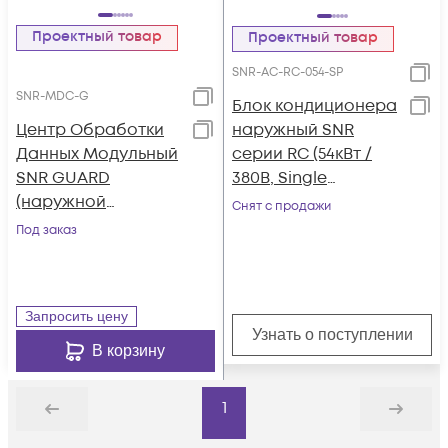
Проектный товар
Проектный товар
SNR-AC-RC-054-SP
SNR-MDC-G
Блок кондиционера
Центр Обработки
наружный SNR
Данных Модульный
серии RC (54кВт /
SNR GUARD
380В, Single
(наружной
Refrigeration
Снят с продажи
установки, IP55)
System, Plate Type,
Под заказ
R410A)
Запросить цену
Узнать о поступлении
В корзину
1
Назад
Дальше