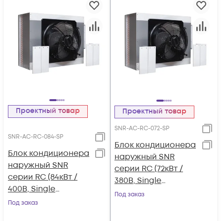
Проектный товар
Проектный товар
SNR-AC-RC-072-SP
SNR-AC-RC-084-SP
Блок кондиционера
Блок кондиционера
наружный SNR
наружный SNR
серии RC (72кВт /
серии RC (84кВт /
380В, Single
400В, Single
Refrigeration
Под заказ
Refrigeration
Под заказ
System, Plate Type,
System, Plate Type,
R410A)