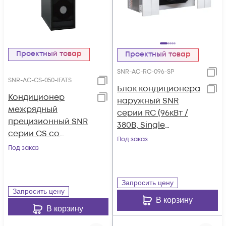
Проектный товар
Проектный товар
SNR-AC-RC-096-SP
SNR-AC-CS-050-IFATS
Блок кондиционера
Кондиционер
наружный SNR
межрядный
серии RC (96кВт /
прецизионный SNR
380В, Single
серии CS со
Refrigeration
Под заказ
встроенным АВР
Под заказ
System, Plate Type,
(52.0кВт / 380В,
R410A)
Inverter, Front-Flow,
Air-Cooled, 7" LCD,
Запросить цену
Запросить цену
ATS)
В корзину
В корзину