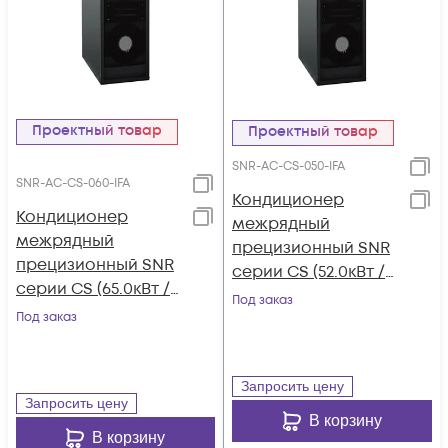
Проектный товар
Проектный товар
SNR-AC-CS-050-IFA
SNR-AC-CS-060-IFA
Кондиционер
Кондиционер
межрядный
межрядный
прецизионный SNR
прецизионный SNR
серии CS (52.0кВт /
серии CS (65.0кВт /
380В, Inverter, Front-
Под заказ
380В, Inverter, Front-
Под заказ
Flow, Air-Cooled, 7"
Flow, Air-Cooled, 7"
LCD)
LCD)
Запросить цену
Запросить цену
В корзину
В корзину