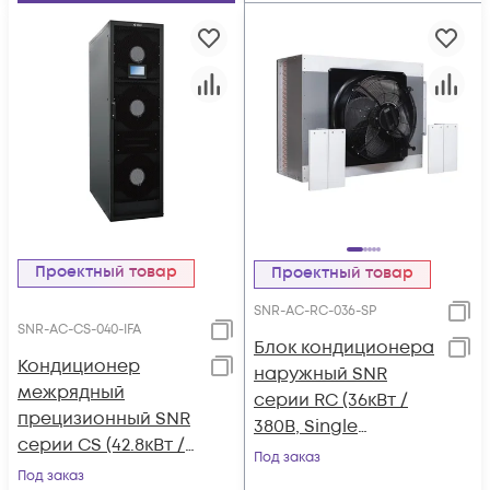
Проектный товар
Проектный товар
SNR-AC-RC-036-SP
SNR-AC-CS-040-IFA
Блок кондиционера
Кондиционер
наружный SNR
межрядный
серии RC (36кВт /
прецизионный SNR
380В, Single
серии CS (42.8кВт /
Refrigeration
Под заказ
380В, Inverter, Front-
Под заказ
System, Plate Type,