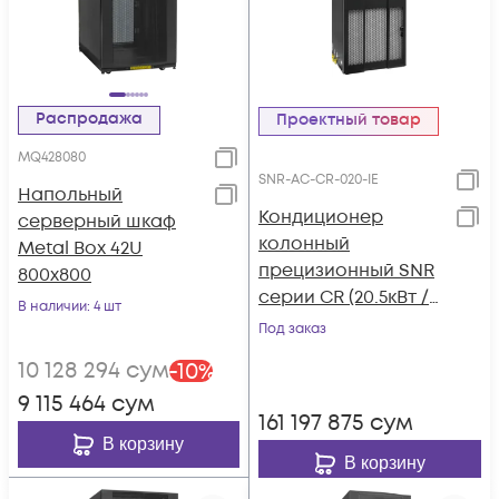
Распродажа
Проектный товар
MQ428080
SNR-AC-CR-020-IE
Напольный
Кондиционер
серверный шкаф
колонный
Metal Box 42U
прецизионный SNR
800х800
серии CR (20.5кВт /
В наличии
: 4 шт
380V, Inverter, Up-
Под заказ
Flow, Air-Cooled, 7"
10 128 294
сум
-
10
%
LCD)
9 115 464
сум
161 197 875
сум
В корзину
В корзину