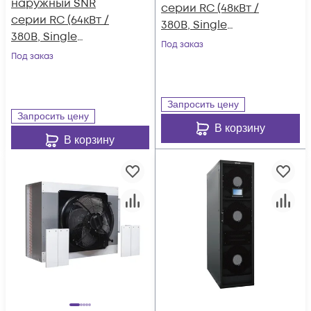
наружный SNR
серии RC (48кВт /
серии RC (64кВт /
380В, Single
380В, Single
Refrigeration
Под заказ
Refrigeration
Под заказ
System, Plate Type,
System, Plate Type,
R410A)
R410A)
Запросить цену
Запросить цену
В корзину
В корзину