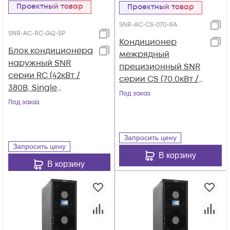
Проектный товар
Проектный товар
SNR-AC-CS-070-IFA
SNR-AC-RC-042-SP
Кондиционер
Блок кондиционера
межрядный
наружный SNR
прецизионный SNR
серии RC (42кВт /
серии CS (70.0кВт /
380В, Single
380В, Inverter, Front-
Под заказ
Refrigeration
Под заказ
Flow, Air-Cooled, 7"
System, Plate Type,
LCD)
R410A)
Запросить цену
Запросить цену
В корзину
В корзину